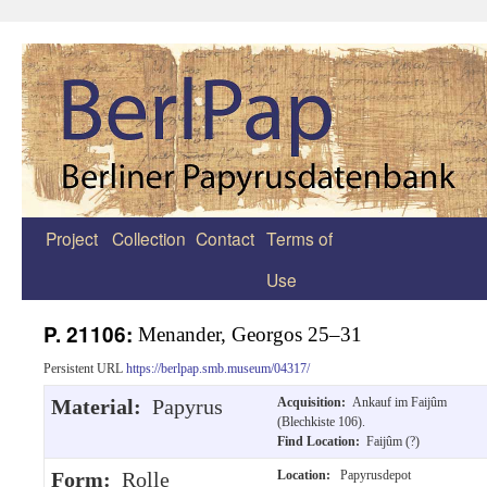
Project
Collection
Contact
Terms of
Zum
Use
Inhalt
springen
P. 21106:
Menander, Georgos 25–31
Persistent URL
https://berlpap.smb.museum/04317/
Material:
Papyrus
Acquisition:
Ankauf im Faijûm
(Blechkiste 106).
Find Location:
Faijûm (?)
Form:
Rolle
Location:
Papyrusdepot