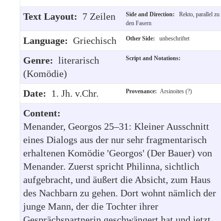
Text Layout:
7 Zeilen
Side and Direction:
Rekto, parallel zu
den Fasern
Language:
Griechisch
Other Side:
unbeschriftet
Genre:
literarisch
Script and Notations:
(Komödie)
Date:
1. Jh. v.Chr.
Provenance:
Arsinoites (?)
Content:
Menander, Georgos 25–31: Kleiner Ausschnitt
eines Dialogs aus der nur sehr fragmentarisch
erhaltenen Komödie 'Georgos' (Der Bauer) von
Menander. Zuerst spricht Philinna, sichtlich
aufgebracht, und äußert die Absicht, zum Haus
des Nachbarn zu gehen. Dort wohnt nämlich der
junge Mann, der die Tochter ihrer
Gesprächspartnerin geschwängert hat und jetzt