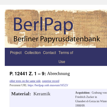
Project
Collection
Contact
Terms of
Zum
Use
Inhalt
springen
P. 12441 Z. 1 – 9:
Abrechnung
other texts on the same side
,
superior record
Persistent URL
https://berlpap.smb.museum/16523/
Material:
Keramik
Acquisition:
Grabung von
Friedrich Zucker in
Gharabet el-Gerza im Winte
1908/09.