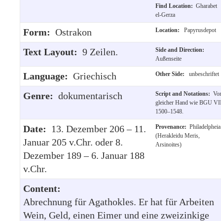
Find Location:
Gharabet
el-Gerza
Form:
Ostrakon
Location:
Papyrusdepot
Text Layout:
9 Zeilen.
Side and Direction:
Außenseite
Language:
Griechisch
Other Side:
unbeschriftet
Genre:
dokumentarisch
Script and Notations:
Vo
gleicher Hand wie BGU VI
1500–1548.
Date:
13. Dezember 206 – 11.
Provenance:
Philadelpheia
(Herakleidu Meris,
Januar 205 v.Chr. oder 8.
Arsinoites)
Dezember 189 – 6. Januar 188
v.Chr.
Content:
Abrechnung für Agathokles. Er hat für Arbeiten
Wein, Geld, einen Eimer und eine zweizinkige