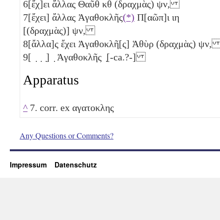
6
[ἔχ]ει ἄλλας Θαῦθ
κθ
(δραχμὰς)
ψν
,
7
[ἔχει] ἄλλας Ἀγαθοκλῆς
(*)
Π[αῶπ]ι
ιη
[(δραχμὰς)]
ψν
,
8
[ἄλλα]ς ἔχει Ἀγαθοκλῆ[ς] Ἁθὺρ (δραχμὰς)
ψν
9
[ ̣ ̣ ̣] ̣ Ἀγαθοκλῆς ̣[-ca.?-]
Apparatus
^
7. corr. ex αγατοκλης
Any Questions or Comments?
Impressum
Datenschutz