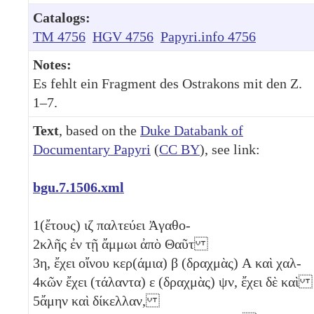
Catalogs:
TM 4756
HGV 4756
Papyri.info 4756
Notes:
Es fehlt ein Fragment des Ostrakons mit den Z.
1–7.
Text
, based on the
Duke Databank of
Documentary Papyri
(
CC BY
), see link:
bgu.7.1506.xml
1
(ἔτους)
ιζ
παλτεύει Ἀγαθο-
2
κλῆς ἐν τῇ ἄμμωι ἀπὸ Θαῦτ
3
η
, ἔχει οἴνου κερ(άμια)
β
(δραχμὰς)
Α
καὶ χαλ-
4
κῶν ἔχει (τάλαντα)
ε
(δραχμὰς)
ψν
, ἔχει δὲ καὶ
5
ἄμην καὶ δίκελλαν,