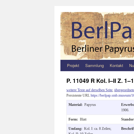
Projekt
Sammlung
Kontakt
Nu
Zum
Inhalt
P. 11049 R Kol. I–II Z. 1–
springen
weitere Texte auf derselben Seite
,
übergeordnete
Persistente URL
https://berlpap.smb.museum/1
Material:
Papyrus
Erwerb
1906.
Form:
Blatt
Stando
Umfang:
Kol. I: ca. 8 Zeilen;
Beschri
Kol. II: 10 Zeilen.