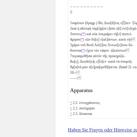
-- -- -- -- -- -- -- -- -- --
2:
1
ναμένων (δραχμ )
Βσ
, Δων[ᾶ]τος ε[ἶ]πεν·
2
καὶ ἡ ἀδελφὴ νόμ[ι]μ[οί ε]ἰσιν ο[ἱ] ἐντ[υ]νχά
3
νοντες
(*)
καὶ οὐκ ὑπε̣ρ̣α̣ί̣ρει τὴ[ν] σ̣υ̣ν̣τεί-
4
μησιν
(*)
τῶν δύ[ο]
τ[αλ]άντων. κατὰ τὴν
5
χάριν τοῦ θεοῦ Αἰλ[ί]ου Ἀντων[ε]ίνου δύ-
6
νονται
(*)
ἔχειν τὸν τάφον. ἀξιούντων
7
περιαιρεθῆναι αὐτὸν τῆς προκηρύ̣ξε-
8
ω[ς], Δωνᾶτ[ο]ς ε[ἶπ]εν· κατὰ τὰ ὑπομνή-
9
μ[α]τά μου π[ε]ρια[ιρεθ]ήσεται. (hand 2) -
10
--
——
Apparatus
^
2.2. ἐντυγχάνοντες
^
2.2. συντίμησιν
^
2.5. δύνανται
Haben Sie Fragen oder Hinweise z