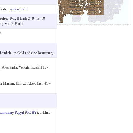
Seite:
anderer Text
weise:
Kol. II Ende Z. 9 – Z. 10
ng von 2. Hand.
ft:
heinlich um Geld und eine Bestattung.
Alessandrì, Vendite fiscali II 107–
an Minnen, Einl. zu P.Leid.Inst. 41 =
cumentary Papyri
(
CC BY
), s. Link: