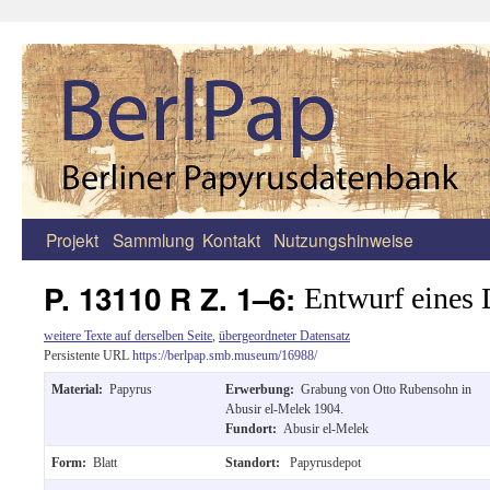
Projekt
Sammlung
Kontakt
Nutzungshinweise
Zum
Inhalt
P. 13110 R Z. 1–6:
Entwurf eines
springen
weitere Texte auf derselben Seite
,
übergeordneter Datensatz
Persistente URL
https://berlpap.smb.museum/16988/
Material:
Papyrus
Erwerbung:
Grabung von Otto Rubensohn in
Abusir el-Melek 1904.
Fundort:
Abusir el-Melek
Form:
Blatt
Standort:
Papyrusdepot