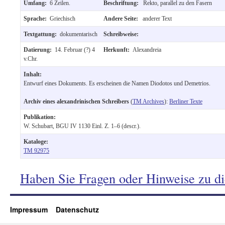
Umfang:
6 Zeilen.
Beschriftung:
Rekto, parallel zu den Fasern
Sprache:
Griechisch
Andere Seite:
anderer Text
Textgattung:
dokumentarisch
Schreibweise:
Datierung:
14. Februar (?) 4
Herkunft:
Alexandreia
v.Chr.
Inhalt:
Entwurf eines Dokuments. Es erscheinen die Namen Diodotos und Demetrios.
Archiv eines alexandrinischen Schreibers
(
TM Archives
):
Berliner Texte
Publikation:
W. Schubart, BGU IV 1130 Einl. Z. 1–6 (descr.).
Kataloge:
TM 92975
Haben Sie Fragen oder Hinweise zu d
Impressum
Datenschutz