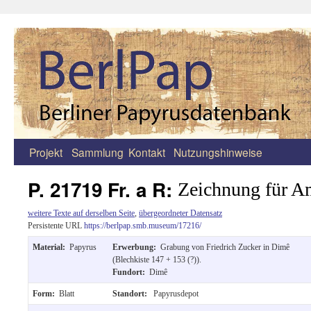
Projekt
Sammlung
Kontakt
Nutzungshinweise
Zum
Inhalt
P. 21719 Fr. a R:
Zeichnung für A
springen
weitere Texte auf derselben Seite
,
übergeordneter Datensatz
Persistente URL
https://berlpap.smb.museum/17216/
Material:
Papyrus
Erwerbung:
Grabung von Friedrich Zucker in Dimê
(Blechkiste 147 + 153 (?)).
Fundort:
Dimê
Form:
Blatt
Standort:
Papyrusdepot