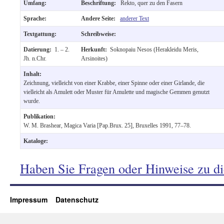
Umfang:
Beschriftung:
Rekto, quer zu den Fasern
Sprache:
Andere Seite:
anderer Text
Textgattung:
Schreibweise:
Datierung:
1. – 2.
Herkunft:
Soknopaiu Nesos (Herakleidu Meris,
Jh. n.Chr.
Arsinoites)
Inhalt:
Zeichnung, vielleicht von einer Krabbe, einer Spinne oder einer Girlande, die
vielleicht als Amulett oder Muster für Amulette und magische Gemmen genutzt
wurde.
Publikation:
W. M. Brashear, Magica Varia [Pap.Brux. 25], Bruxelles 1991, 77–78.
Kataloge:
Haben Sie Fragen oder Hinweise zu d
Impressum
Datenschutz