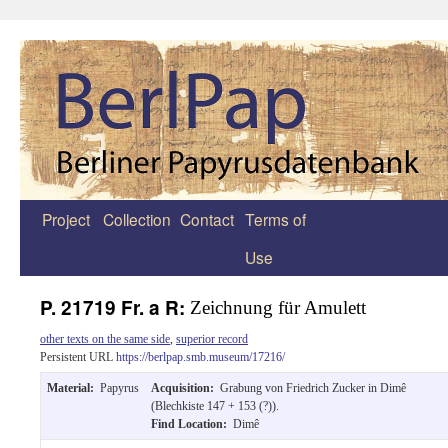
Project
Collection
Contact
Terms of
Zum
Use
Inhalt
springen
P. 21719 Fr. a R:
Zeichnung für Amulett
other texts on the same side
,
superior record
Persistent URL
https://berlpap.smb.museum/17216/
Material:
Papyrus
Acquisition:
Grabung von Friedrich Zucker in Dimê
(Blechkiste 147 + 153 (?)).
Find Location:
Dimê