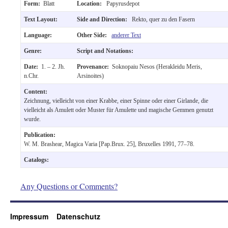
Form:
Blatt
Location:
Papyrusdepot
Text Layout:
Side and Direction:
Rekto, quer zu den Fasern
Language:
Other Side:
anderer Text
Genre:
Script and Notations:
Date:
1. – 2. Jh.
Provenance:
Soknopaiu Nesos (Herakleidu Meris,
n.Chr.
Arsinoites)
Content:
Zeichnung, vielleicht von einer Krabbe, einer Spinne oder einer Girlande, die
vielleicht als Amulett oder Muster für Amulette und magische Gemmen genutzt
wurde.
Publication:
W. M. Brashear, Magica Varia [Pap.Brux. 25], Bruxelles 1991, 77–78.
Catalogs:
Any Questions or Comments?
Impressum
Datenschutz