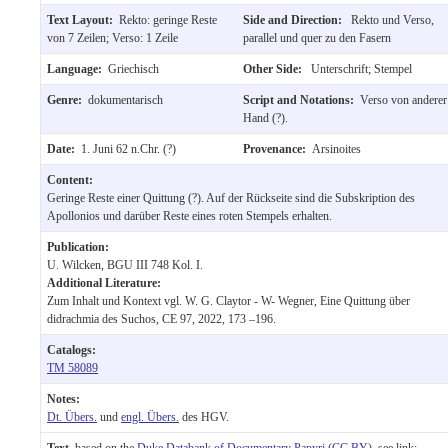
Text Layout:
Rekto: geringe Reste
Side and Direction:
Rekto und Verso,
von 7 Zeilen; Verso: 1 Zeile
parallel und quer zu den Fasern
Language:
Griechisch
Other Side:
Unterschrift; Stempel
Genre:
dokumentarisch
Script and Notations:
Verso von anderer
Hand (?).
Date:
1. Juni 62 n.Chr. (?)
Provenance:
Arsinoites
Content:
Geringe Reste einer Quittung (?). Auf der Rückseite sind die Subskription des
Apollonios und darüber Reste eines roten Stempels erhalten.
Publication:
U. Wilcken, BGU III 748 Kol. I.
Additional Literature:
Zum Inhalt und Kontext vgl. W. G. Claytor - W- Wegner, Eine Quittung über
didrachmia des Suchos, CE 97, 2022, 173 –196.
Catalogs:
TM 58089
Notes:
Dt. Übers.
und
engl. Übers.
des HGV.
Text
, based on the
Duke Databank of Documentary Papyri
(
CC BY
), see link: