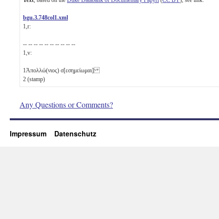
bgu.3.748col1.xml
1,r:
-- -- -- -- -- -- -- -- -- --
1,v:
1
Ἀπολλώ(νιος) σ[εσημείωμαι]
2
(stamp)
Any Questions or Comments?
Impressum
Datenschutz