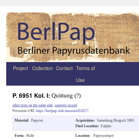
Project
Collection
Contact
Terms of
Zum
Use
Inhalt
springen
P. 6951 Kol. I:
Quittung (?)
other texts on the same side
,
superior record
Persistent URL
https://berlpap.smb.museum/01827/
Material:
Papyrus
Acquisition:
Sammlung Brugsch 1891.
Find Location:
Faijûm
Form:
Rolle
Location:
Papyrusdepot