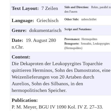
Text Layout:
7 Zeilen
Side and Direction:
Rekto, parallel z
den Fasern
Language:
Griechisch
Other Side:
unbeschriftet
Genre:
dokumentarisch
Script and Notations:
Date:
19. August 280
Provenance:
Hermopolites
Bezugsorte:
Senoabis, Leukopyrgites
n.Chr.
(Hermopolites)
Content:
Die Dekaproten der Leukopyrgites Toparchie
quittieren Herminos, Sohn des Damostratos, eine
Weizenlieferungen von 20 Artaben durch
Aurelios, Sohn des Silbanos, in den
hermopolitischen Speicher.
Publication:
P. M. Meyer, BGU IV 1090 Kol. IV Z. 27–33.