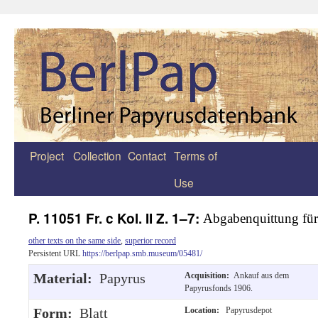
Project
Collection
Contact
Terms of
Zum
Use
Inhalt
springen
P. 11051 Fr. c Kol. II Z. 1–7:
Abgabenquittung fü
other texts on the same side
,
superior record
Persistent URL
https://berlpap.smb.museum/05481/
Material:
Papyrus
Acquisition:
Ankauf aus dem
Papyrusfonds 1906.
Form:
Blatt
Location:
Papyrusdepot