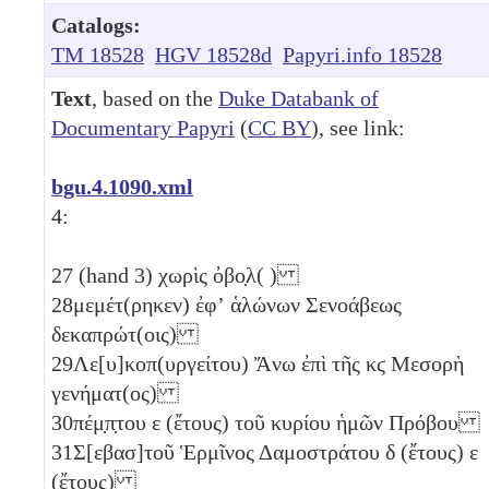
Catalogs:
TM 18528
HGV 18528d
Papyri.info 18528
Text
, based on the
Duke Databank of
Documentary Papyri
(
CC BY
), see link:
bgu.4.1090.xml
4:
27
(hand 3) χωρὶς ὀβο̣λ( )
28
μεμέτ(ρηκεν) ἐφʼ ἁλώνων Σενοάβεως
δεκαπρώτ(οις)
29
Λε[υ]κοπ(υργείτου) Ἄνω ἐπὶ τῆς
κϛ
Μεσορὴ
γενήματ(ος)
30
πέμ̣π̣του
ε
(ἔτους) τοῦ κυρίου ἡμῶν Πρόβου
31
Σ[εβασ]τοῦ Ἑρμῖνος Δαμοστράτου
δ
(ἔτους)
ε
(ἔτους)