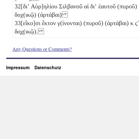
32
[διʼ Αὐρ]ηλίου Σιλβανοῦ αἱ διʼ ἑαυτοῦ (πυροῦ)
δοχ(ικῷ) (ἀρτάβαι)
33
[εἴκο]σι ἕκτον γ(ίνονται) (πυροῦ) (ἀρτάβαι)
κ
ϛ
δο̣χ̣(ικῷ).
Any Questions or Comments?
Impressum
Datenschutz