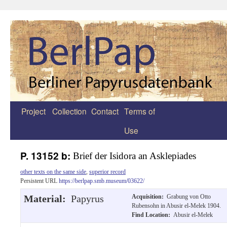
Project
Collection
Contact
Terms of
Zum
Use
Inhalt
springen
P. 13152 b:
Brief der Isidora an Asklepiades
other texts on the same side
,
superior record
Persistent URL
https://berlpap.smb.museum/03622/
Material:
Papyrus
Acquisition:
Grabung von Otto
Rubensohn in Abusir el-Melek 1904.
Find Location:
Abusir el-Melek