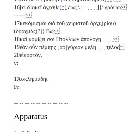
16
[εἰ δ]ο̣κεῖ ἄ̣γ̣ε̣σ̣θ̣ε
(*)
ἕως \ [[ ̣ ̣ ̣ ̣]]/ γράψω
——
17
κεκόμισμαι διὰ τοῦ χειριστοῦ ἀ̣ρ̣γ̣υ̣(ρίου)
(δραχμὰς(?))
Βω
18
καὶ κομίζει σοὶ Πτολλίων ἀπολογη̣ ̣ ̣ ̣ ̣
19
ἐὰν οὖν πέμπῃς [ἀρ]γύριον με̣λ̣η ̣ ̣ ̣ τ̣έ̣λ̣ο̣ς̣
20
εἰκοστόν.
v:
1
Ἀσκληπιάδηι
Fr:
-- -- -- -- -- -- -- -- -- --
Apparatus