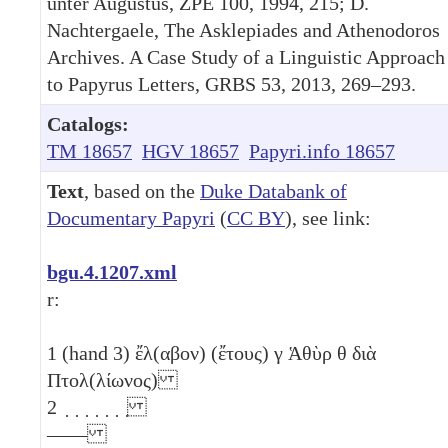
unter Augustus, ZPE 100, 1994, 215; D.
Nachtergaele, The Asklepiades and Athenodoros
Archives. A Case Study of a Linguistic Approach
to Papyrus Letters, GRBS 53, 2013, 269–293.
Catalogs:
TM 18657
HGV 18657
Papyri.info 18657
Text
, based on the
Duke Databank of
Documentary Papyri
(
CC BY
), see link:
bgu.4.1207.xml
r:
1
(hand 3) ἔλ(αβον) (ἔτους)
γ
Ἁθὺρ
θ
διὰ
Πτολ(λίωνος)
2
̣ ̣ ̣ ̣ ̣ ̣ ̣
——