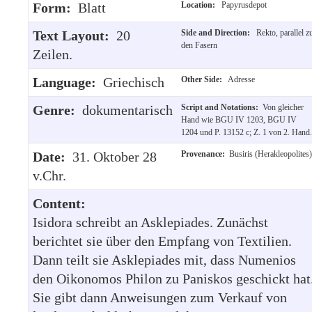
Form:
Blatt
Location:
Papyrusdepot
Text Layout:
20
Side and Direction:
Rekto, parallel z
den Fasern
Zeilen.
Language:
Griechisch
Other Side:
Adresse
Genre:
dokumentarisch
Script and Notations:
Von gleicher
Hand wie BGU IV 1203, BGU IV
1204 und P. 13152 c; Z. 1 von 2. Hand.
Date:
31. Oktober 28
Provenance:
Busiris (Herakleopolites)
v.Chr.
Content:
Isidora schreibt an Asklepiades. Zunächst
berichtet sie über den Empfang von Textilien.
Dann teilt sie Asklepiades mit, dass Numenios
den Oikonomos Philon zu Paniskos geschickt hat
Sie gibt dann Anweisungen zum Verkauf von