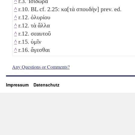
^
r.3. Ἰσιδώρα
^
r.10. BL cf. 2.25: κα[τὰ σπουδὴν] prev. ed.
^
r.12. ὀλυρίου
^
r.12. τὰ ἄλλα
^
r.12. σεαυτοῦ
^
r.15. ὑμῖν
^
r.16. ἄγεσθαι
Any Questions or Comments?
Impressum
Datenschutz