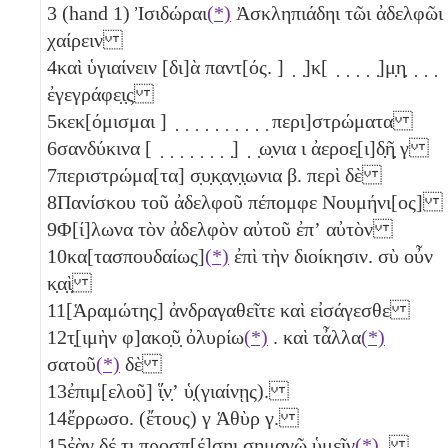
3
(hand 1) Ἰσιδώραι
(*)
Ἀσκληπιάδηι τῶι ἀδελφῶι
χαίρειν
4
καὶ ὑγιαίνειν [δι]ὰ παντ[ός. ] ̣ ̣]κ[ ̣ ̣ ̣ ̣ ̣]μ̣η̣ ̣ ̣ ̣
ἐγεγράφε̣ι̣ς
5
κεκ[όμισμαι ] ̣ ̣ ̣ ̣ ̣ ̣ ̣ ̣ ̣ ̣ περι]στρώματα
6
σανδύκινα [ ̣ ̣ ̣ ̣ ̣ ̣ ̣ ̣] ̣ ̣ω̣νια
ι
ἀεροε̣[ι]δ̣ῆ̣
γ
7
περιστρώμα[τα] σ̣υ̣κ̣α̣ν̣ι̣ωνια
β
. περὶ δὲ
8
Πανίσκου τοῦ ἀδελφοῦ πέπομφε Νουμήνι[ος]
9
Φ[ί]λωνα τὸν ἀδελφὸν αὐτοῦ ἐπʼ αὐτὸν
10
κα[τασπουδαίως]
(*)
ἐπὶ τὴν διοίκησιν. σὺ οὖν
κ̣α̣ὶ̣
11
[Ἁραμώτης] ἀνδραγαθεῖτε καὶ εἰσάγεσθε
12
τ̣[ιμὴν φ]ακο̣ῦ̣ ὀλυρίω
(*)
. καὶ τἆλλα
(*)
σατοῦ
(*)
δὲ
13
ἐπιμ[ελοῦ] ἵ̣ν̣ʼ ὑ̣(γιαίνῃς).
14
ἔρρωσο. (ἔτους)
γ
Ἁθὺρ
γ
.
15
ἐὰν δέ τι προσπ[έ]σηι σημανῶ ὑμεῖν
(*)
,