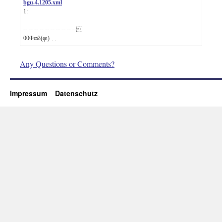
bgu.4.1205.xml
1:
-- -- -- -- -- -- -- -- -- --
00
Φαῶ(φι) ̣ ̣
Any Questions or Comments?
Impressum
Datenschutz