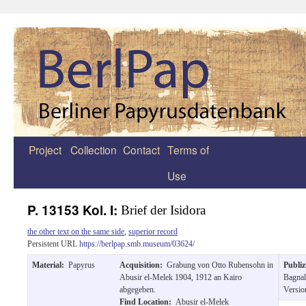
Project
Collection
Contact
Terms of
Zum
Use
Inhalt
springen
P. 13153 Kol. I:
Brief der Isidora
the other text on the same side
,
superior record
Persistent URL
https://berlpap.smb.museum/03624/
Material:
Papyrus
Acquisition:
Grabung von Otto Rubensohn in
Publiz
Abusir el-Melek 1904, 1912 an Kairo
Bagnal
abgegeben.
Versio
Find Location:
Abusir el-Melek