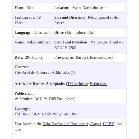
Form:
Blatt
Location:
Kairo, Nationalmuseum
Text Layout:
19
Side and Direction:
Rekto, parallel zu den
Zeilen.
Fasern
Language:
Griechisch
Other Side:
unbeschriftet
Genre:
dokumentarisch
Script and Notations:
Von gleicher Hand wie
BGU IV 1206.
Date:
28 v.Chr. (?)
Provenance:
Busiris (Herakleopolites)
Content:
Privatbrief der Isidora an Asklepiades (?).
Archiv des Reeders Asklepiades
(
TM Archives
):
Berlin texts
Publication:
W. Schubart, BGU IV 1205 Einl. (descr.).
Catalogs:
TM 18655
HGV 18655
Papyri.info 18655
Text
, based on the
Duke Databank of Documentary Papyri
(
CC BY
), see
link: