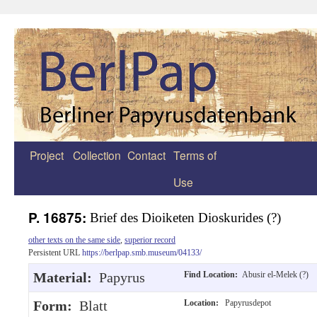
Project
Collection
Contact
Terms of
Zum
Use
Inhalt
springen
P. 16875:
Brief des Dioiketen Dioskurides (?)
other texts on the same side
,
superior record
Persistent URL
https://berlpap.smb.museum/04133/
Material:
Papyrus
Find Location:
Abusir el-Melek (?)
Form:
Blatt
Location:
Papyrusdepot