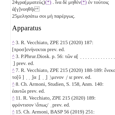
24
γρα(μματεύς)
(*)
. ἵνα δὲ μηθὲν
(*)
ἐν τούτοις
ἀ[γ]νοηθῆι
25
μελησάτω σοι μὴ παρέργως.
Apparatus
^
3. R. Vecchiato, ZPE 215 (2020) 187:
[προσ]ενήνεκται prev. ed.
^
3. P.Phrur.Diosk. p. 56: τῶν α[ ̣ ̣ ̣ ̣ ̣ ̣ ̣ ̣ ̣ ̣ ̣ ̣ ̣ ̣
̣] prev. ed.
^
7. R. Vecchiato, ZPE 215 (2020) 188-189: ἕνεκ
το[ῦ ] ̣ ̣ ̣]α ̣[ ̣ ̣] ̣\μενον ̣/
ιε
prev. ed.
^
8. Ch. Armoni, Studien, S. 158, Anm. 140:
ἑαυτῶι prev. ed.
^
11. R. Vecchiato, ZPE 215 (2020) 189:
φρόντισον \ὅπως/ ̣ prev. ed.
^
15. Ch. Armoni, BASP 56 (2019) 251: