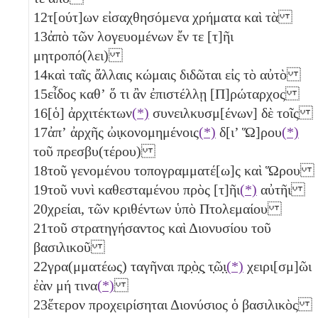
12
τ[ούτ]ων εἰσαχθησόμενα χρήματα καὶ τὰ
13
ἀπὸ τῶν λογευομένων ἔν τε [τ]ῆι
μητροπό(λει)
14
καὶ ταῖς ἄλλαις κώμαις διδῶται εἰς τὸ αὐτὸ
15
εἶδος καθʼ ὅ τι ἂν ἐπιστέλλῃ [Π]ρώταρχος
16
[ὁ] ἀρχιτέκτων
(*)
συνειλκυσμ[ένων] δὲ τοῖς
17
ἀπʼ ἀρχῆς ὠι̣κονομημένοις
(*)
δ[ι’ Ὥ]ρου
(*)
τοῦ πρεσβυ(τέρου)
18
τοῦ γενομένου τοπογραμματέ[ω]ς καὶ Ὥρου
19
τοῦ νυνὶ καθεσταμένου πρὸς [τ]ῆι
(*)
αὐτῆι
20
χρείαι, τῶν κριθέντων ὑπὸ Πτολεμαίου
21
τοῦ στρατηγήσαντος καὶ Διονυσίου τοῦ
βασιλικοῦ
22
γρα(μματέως) ταγῆναι π̣ρ̣ὸ̣ς̣ τ̣ῶ̣ι̣
(*)
χειρι[σμ]ῶι
ἐὰν μή τινα
(*)
23
ἕτερον προχειρίσηται Διονύσιος ὁ βασιλικὸς