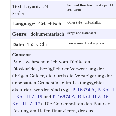
Text Layout:
24
Side and Direction:
Rekto, parallel z
den Fasern
Zeilen.
Language:
Griechisch
Other Side:
unbeschriftet
Genre:
dokumentarisch
Script and Notations:
Date:
155 v.Chr.
Provenance:
Herakleopolites
Content:
Brief, wahrscheinlich vom Dioiketen
Dioskurides, bezüglich der Verwendung der
übrigen Gelder, die durch die Versteigerung der
unbebauten Grundstücke im Festungsgebiet
akquiriert worden sind (vgl.
P. 16874 A, B Kol. I
– Kol. II Z. 15
und
P. 16874 A, B Kol. II Z. 16 –
Kol. III Z. 17
). Die Gelder sollten den Bau der
Festung am Hafen finanzieren, der aus