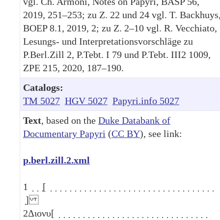
vgl. Ch. Armoni, Notes on Papyri, BASP 56,
2019, 251–253; zu Z. 22 und 24 vgl. T. Backhuys
BOEP 8.1, 2019, 2; zu Z. 2–10 vgl. R. Vecchiato,
Lesungs- und Interpretationsvorschläge zu
P.Berl.Zill 2, P.Tebt. I 79 und P.Tebt. III2 1009,
ZPE 215, 2020, 187–190.
Catalogs:
TM 5027
HGV 5027
Papyri.info 5027
Text
, based on the
Duke Databank of
Documentary Papyri
(
CC BY
), see link:
p.berl.zill.2.xml
1
̣ ̣ ̣[ ̣ ̣ ̣ ̣ ̣ ̣ ̣ ̣ ̣ ̣ ̣ ̣ ̣ ̣ ̣ ̣ ̣ ̣ ̣ ̣ ̣ ̣ ̣ ̣ ̣ ̣ ̣ ̣ ̣ ̣ ̣ ̣ ̣ ̣
̣]
2
Διονυ[ ̣ ̣ ̣ ̣ ̣ ̣ ̣ ̣ ̣ ̣ ̣ ̣ ̣ ̣ ̣ ̣ ̣ ̣ ̣ ̣ ̣ ̣ ̣ ̣ ̣ ̣ ̣ ̣ ̣ ̣ ̣