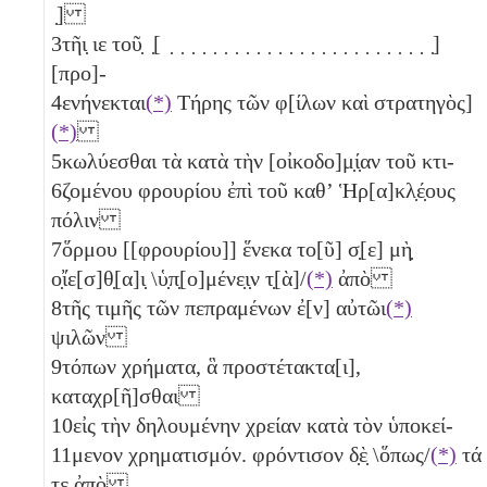
̣]
3
τῆι̣
ιε
τοῦ̣ ̣[ ̣ ̣ ̣ ̣ ̣ ̣ ̣ ̣ ̣ ̣ ̣ ̣ ̣ ̣ ̣ ̣ ̣ ̣ ̣ ̣ ̣ ̣ ̣ ̣ ̣]
[προ]-
4
ενήνεκται
(*)
Τήρης τῶν φ[ίλων καὶ στρατηγὸς]
(*)
5
κωλύεσθαι τὰ κατὰ τὴν [οἰκοδο]μ̣ί̣αν τοῦ κτι-
6
ζομένου φρουρίου ἐπὶ τοῦ καθʼ Ἡρ[α]κλ̣έ̣ους
πόλιν
7
ὅρμου [[φρουρίου]] ἕνεκα το[ῦ] σ̣[ε] μὴ̣
ο̣ἴε[σ]θ̣[α]ι̣ \ὑ̣π̣[ο]μένε̣ι̣ν τ̣[ὰ]/
(*)
ἀπὸ
8
τῆς τιμῆς τῶν πεπραμένων ἐ[ν] αὐτῶι
(*)
ψιλῶν
9
τόπων χρήματα, ἃ προστέτακτα[ι],
καταχρ[ῆ]σθαι
10
εἰς τὴν δηλουμένην χρείαν κατὰ τὸν ὑποκεί-
11
μενον χρηματισμόν. φρόντισον δ̣ὲ̣ \ὅπως/
(*)
τά
τε ἀπὸ