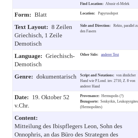
Find Location:
Abusir el-Melek
Form:
Blatt
Location:
Papyrusdepot
Text Layout:
8 Zeilen
Side and Direction:
Rekto, parallel z
den Fasern
Griechisch, 1 Zeile
Demotisch
Language:
Griechisch-
Other Side:
anderer Text
Demotisch
Genre:
dokumentarisch
Script and Notations:
von ähnlicher
Hand wie P.Lond. inv. 2710, Z. 8 von
anderer Hand
Date:
19. Oktober 52
Provenance:
Hermupolis (?)
Bezugsorte:
Senkyrkis, Leukopyrgites
v.Chr.
(Hermopolites)
Content:
Mitteilung des Ibispflegers Leon, Sohn des
Onnophris, an das Büro des Strategen des