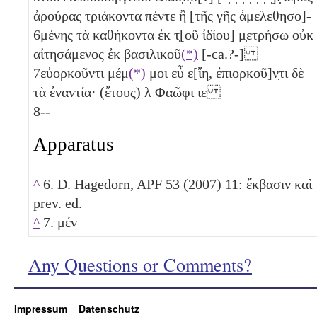
ἀρούρας τριάκοντα πέντε ἢ [τῆς γῆς ἀμελεθησο]-
6
μένης τὰ καθήκοντα ἐκ τ̣[οῦ ἰδίου] μ̣ετρήσω οὐκ
αἰτησάμενος ἐκ βασιλικοῦ
(*)
[-ca.?-]
7
εὐορκοῦντι μέμ
(*)
μοι εὖ ε[ἴη, ἐπιορκοῦ]ν̣τι δὲ
τὰ ἐναντία· (ἔτους)
λ
Φαῶφι
ιε
8
--
Apparatus
^
6. D. Hagedorn, APF 53 (2007) 11: ἔκβασιν καὶ
prev. ed.
^
7. μέν
Any Questions or Comments?
Impressum
Datenschutz