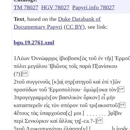
TM 78027
HGV 78027
Papyri.info 78027
Text
, based on the
Duke Databank of
Documentary Papyri
(
CC BY
), see link:
bgu.19.2761.xml
1
Λέων Ὀννώφρ̣ι̣ος ἰβιοβοσκ[ὸς τοῦ ἐν τῆι] Ἑρμο
πόλει μεγάλου Ἰβιῶνος τοῖς παρὰ Π[ανίσκου
(?)]
2
τοῦ συγγενοῦς [κ]α̣ὶ̣ σ̣τ̣ρ̣[ατηγοῦ καὶ ἐπὶ τ]ῶν
προσόδων τοῦ Ἑρμοπολίτου· ὀμώμ[οκα τὸν]
3
προγεγραμμέ̣ν̣[ον βασιλικὸν ὅρκον] εἶ μὴν
κατασπερεῖν εἰς τὸν σπόρον τοῦ τρι[ακοστοῦ]
4
ἔτους τὰς ὑπαρχούσα[ς] μοι [ ̣ ̣ ̣ ̣ ̣ ̣ ̣ ̣]φῖβιν
περὶ Σενκύρκιν καὶ ἄλλας τ̣η̣[-ca.?-]
5
τοῦ Λευκοπυργίτου ἐλάσ̣σ̣ο[ν] [ ̣ ̣ ̣ ̣ ̣ ̣ ̣]ι̣ ἱερᾶς