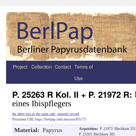
Project
Collection
Contact
Terms of
Zum
Use
Inhalt
springen
P. 25263 R Kol. II + P. 21972 R:
eines Ibispflegers
the other text on the same side
,
superior record
Persistent URL
https://berlpap.smb.museum/05175/
Material:
Papyrus
Acquisition:
P. 21972: Blechkiste 351
P. 25263: Blechkiste 382.