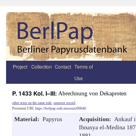
Project
Collection
Contact
Terms of
Zum
Use
Inhalt
springen
P. 1433 Kol. I–III:
Abrechnung von Dekaproten
other texts on the same side
,
superior record
Persistent URL
https://berlpap.smb.museum/00846/
Material:
Papyrus
Acquisition:
Ankauf i
Ihnasya el-Medina 18
1881.