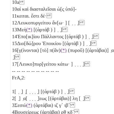
10a
10
αἱ καὶ διασταλεῖσαι ὡ[ς ὑπό]-
11
κειται. ἔστι δέ·
12
Λευκοπυργείτου ἄν[ω· ] [ ̣ ̣ ̣]
13
Μεὴ
(*)
[(ἀρτάβ ) ] ̣ ̣]
14
Ἐπο[ικ]ίου Πάλλαντος [(ἀρτάβ ) ] ̣ ̣]
15
Διο[δώ]ρου Ἐποικίου [(ἀρτάβ ) ] ̣ ̣]
16
[γ(ίνονται) [τὸ] π(ᾶν)
(*)
(πυροῦ) [(ἀρτάβαι)] ̣α 
̣]
17
[Λευκο]πυρ[γείτου κάτω· ] ̣ ̣ ̣ ̣]
-- -- -- -- -- -- -- -- -- --
FrA,2:
1
[ ̣ ̣] ̣[ ̣ ̣ ̣ ̣] [(ἀρτάβ ) ] ̣ ̣]
2
[ ̣] ̣α[ ̣ ̣ ̣ ̣]εως [(ἀρτάβαι)]
λη
[ ̣]
3
Σεσιὺ
(*)
(ἀρτάβαι)
ιζ
γ´
ιβ´
4
Βουσείρεως (ἀρτάβαι)
ρθ
κδ´