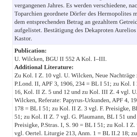
vergangenen Jahres. Es werden verschiedene, na
Toparchien geordnete Dörfer des Hermopolites m
dem entsprechenden Betrag an gezahltem Getrei
aufgelistet. Bestätigung des Dekaproten Aurelios
Kastor.
Publication:
U. Wilcken, BGU II 552 A Kol. I–III.
Additional Literature:
Zu Kol. I Z. 10 vgl. U. Wilcken, Neue Nachträge
P.Lond. II, APF 3, 1906, 234 = BL I 51; zu Kol. I 
16, Kol. II Z. 5 und 12 und zu Kol. III Z. 4 vgl. U
Wilcken, Referate: Papyrus-Urkunden, APF 4, 19
178 = BL I 51; zu Kol. II Z. 3 vgl. F. Preisigke, B
51; zu Kol. II Z. 7 vgl. G. Plaumann, BL I 51 und 
Preisigke, P.Stras. I, S. 90 = BL I 51; zu Kol. I Z.
vgl. Oertel. Liturgie 213, Anm. 1 = BL II.2 18; zu