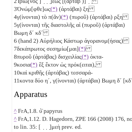
2
Ἰβιῶ[νος ] ̣ ̣ ̣]εως [(ἀρτάβ )] ̣ ̣
3
Ὀνώμ[φθε]ως
(*)
(ἀρτάβαι)
ξη
4
γ(ίνονται) τὸ π(ᾶν)
(*)
(πυροῦ) (ἀρτάβαι)
ρξη
5
γ(ίνονται) τῆς διαστολῆς αἱ (πυροῦ) (ἀρτάβαι)
Βωμη
δ´
κδ´
6
(hand 2) Αὐρήλιος Κάστωρ ἀγορανομ(ήσας)
7
δεκάπρωτος σεσημίω[μαι]
(*)
8
πυροῦ (ἀρτάβας) δισχειλίας
(*)
ὀκτα-
9
κοσια
(*)
ἓξ ἕκτον
ὡς πρόκ(ειται),
10
καὶ κριθῆς (ἀρτάβας) τεσσαρά-
11
κοντα δύο
η´
, γ(ίνονται) (ἀρτάβαι)
Βωμη
δ´
[
κδ
Apparatus
^
FrA,1.8. ὑ̈ papyrus
^
FrA,1.12. D. Hagedorn, ZPE 166 (2008) 176, no
to lin. 35: [ ̣ ̣ ̣]μεὴ prev. ed.