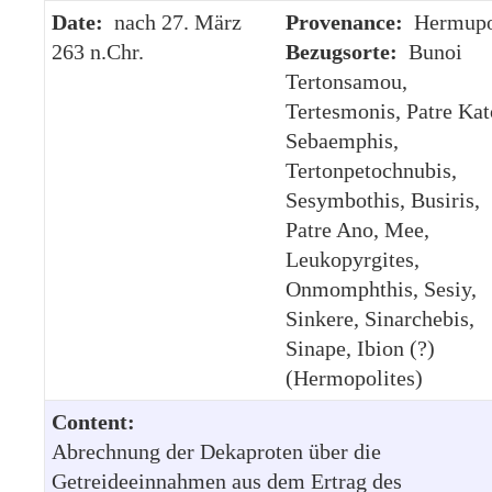
Date:
nach 27. März
Provenance:
Hermupo
263 n.Chr.
Bezugsorte:
Bunoi
Tertonsamou,
Tertesmonis, Patre Kat
Sebaemphis,
Tertonpetochnubis,
Sesymbothis, Busiris,
Patre Ano, Mee,
Leukopyrgites,
Onmomphthis, Sesiy,
Sinkere, Sinarchebis,
Sinape, Ibion (?)
(Hermopolites)
Content:
Abrechnung der Dekaproten über die
Getreideeinnahmen aus dem Ertrag des