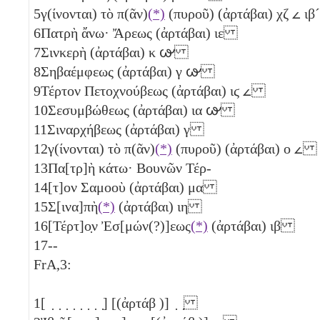
5
γ(ίνονται) τὸ π(ᾶν)
(*)
(πυροῦ) (ἀρτάβαι)
χζ
𐅵
ιβ´
6
Πατρὴ ἄνω· Ἄρεως (ἀρτάβαι)
ιε
7
Σινκερὴ (ἀρτάβαι)
κ
𐅷
8
Σηβαέμφεως (ἀρτάβαι)
γ
𐅷
9
Τέρτον Πετοχνούβεως (ἀρτάβαι)
ιϛ
𐅵
10
Σεσυμβώθεως (ἀρτάβαι)
ια
𐅷
11
Σιναρχήβεως (ἀρτάβαι)
γ
12
γ(ίνονται) τὸ π(ᾶν)
(*)
(πυροῦ) (ἀρτάβαι)
ο
𐅵
13
Πα[τρ]ὴ κάτω· Βουνῶν Τέρ-
14
[τ]ον Σαμοοὺ (ἀρτάβαι)
μα
15
Σ[ινα]πὴ
(*)
(ἀρτάβαι)
ιη
16
[Τέρτ]ο̣ν Ἐσ[μών(?)]εως
(*)
(ἀρτάβαι)
ιβ
17
--
FrA,3:
1
[ ̣ ̣ ̣ ̣ ̣ ̣ ̣ ̣] [(ἀρτάβ )] ̣ ̣