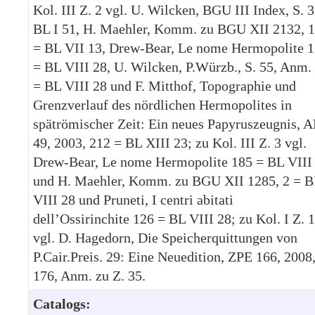
Kol. III Z. 2 vgl. U. Wilcken, BGU III Index, S. 3
BL I 51, H. Maehler, Komm. zu BGU XII 2132, 
= BL VII 13, Drew-Bear, Le nome Hermopolite 
= BL VIII 28, U. Wilcken, P.Würzb., S. 55, Anm.
= BL VIII 28 und F. Mitthof, Topographie und
Grenzverlauf des nördlichen Hermopolites in
spätrömischer Zeit: Ein neues Papyruszeugnis, 
49, 2003, 212 = BL XIII 23; zu Kol. III Z. 3 vgl.
Drew-Bear, Le nome Hermopolite 185 = BL VIII
und H. Maehler, Komm. zu BGU XII 1285, 2 = 
VIII 28 und Pruneti, I centri abitati
dell’Ossirinchite 126 = BL VIII 28; zu Kol. I Z. 
vgl. D. Hagedorn, Die Speicherquittungen von
P.Cair.Preis. 29: Eine Neuedition, ZPE 166, 2008
176, Anm. zu Z. 35.
Catalogs: