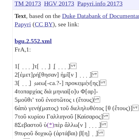
TM 20173
HGV 20173
Papyri.info 20173
Text
, based on the
Duke Databank of Documenta
Papyri
(
CC BY
), see link:
bgu.2.552.xml
FrA,1:
1
[ ̣ ̣ ̣ ̣]τ[ ̣ ̣ ̣] ̣[ ̣ ̣ ̣ ̣]
2
[ἐμετ]ρή[θησαν] ἡμῖ[ν ] ̣ ̣ ̣ ̣]
3
[ ̣ ̣ ̣] ̣ωεω[-ca.?-] π̣ροκε̣ιμέ̣ν[ης]
4
τοπαρχίας διὰ μηνιαί[ο]υ Φ[αρ]-
5
μοῦθι’ τοῦ ἐνεστῶτος
ι
(ἔτους)
6
ἀπὸ γενή(ματος) τοῦ διεληλυθότος [
θ
(ἔτους)]
7
τοῦ κυρίου Γαλλιηνοῦ [Καίσαρος]
8
Σεβαστοῦ ὑ
(*)
πὲρ ἄλλω[ν ] ̣ ̣ ̣ ̣]
9
πυροῦ δοχικῷ (ἀρτάβαι)
β
[
η
] ̣ ̣]