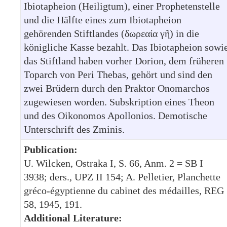
Ibiotapheion (Heiligtum), einer Prophetenstelle
und die Hälfte eines zum Ibiotapheion
gehörenden Stiftlandes (δωρεαία γῆ) in die
königliche Kasse bezahlt. Das Ibiotapheion sowi
das Stiftland haben vorher Dorion, dem früheren
Toparch von Peri Thebas, gehört und sind den
zwei Brüdern durch den Praktor Onomarchos
zugewiesen worden. Subskription eines Theon
und des Oikonomos Apollonios. Demotische
Unterschrift des Zminis.
Publication:
U. Wilcken, Ostraka I, S. 66, Anm. 2 = SB I
3938; ders., UPZ II 154; A. Pelletier, Planchette
gréco-égyptienne du cabinet des médailles, REG
58, 1945, 191.
Additional Literature: