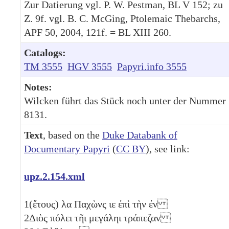
Zur Datierung vgl. P. W. Pestman, BL V 152; zu
Z. 9f. vgl. B. C. McGing, Ptolemaic Thebarchs,
APF 50, 2004, 121f. = BL XIII 260.
Catalogs:
TM 3555
HGV 3555
Papyri.info 3555
Notes:
Wilcken führt das Stück noch unter der Nummer
8131.
Text
, based on the
Duke Databank of
Documentary Papyri
(
CC BY
), see link:
upz.2.154.xml
1
(ἔτους)
λα
Παχὼνς
ιε
ἐπὶ τὴν ἐν
2
Διὸς πόλει τῆι μεγάληι τράπεζαν