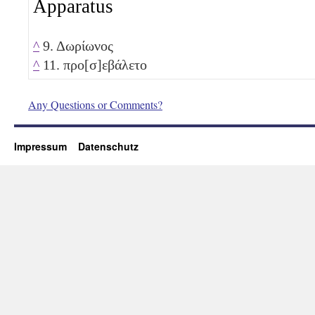
Apparatus
^
9. Δωρίωνος
^
11. προ[σ]εβάλετο
Any Questions or Comments?
Impressum
Datenschutz