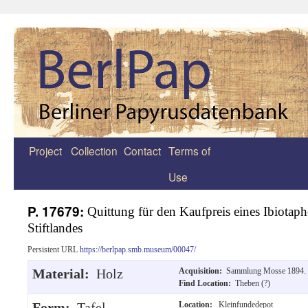
Project
Collection
Contact
Terms of
Zum
Use
Inhalt
springen
P. 17679:
Quittung für den Kaufpreis eines Ibiotap
Stiftlandes
Persistent URL
https://berlpap.smb.museum/00047/
Material:
Holz
Acquisition:
Sammlung Mosse 1894.
Find Location:
Theben (?)
Form:
Tafel
Location:
Kleinfundedepot