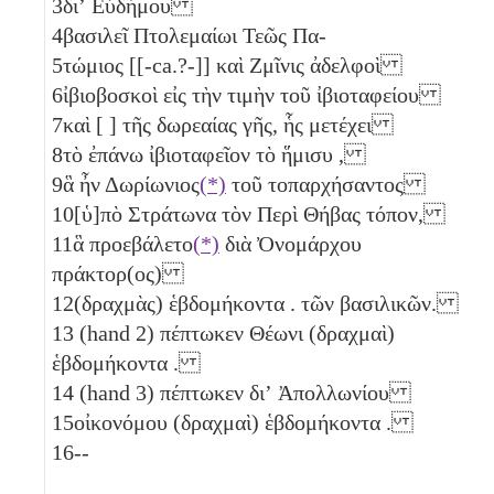
3
διʼ Εὐδήμου
4
βασιλεῖ Πτολεμαίωι Τεῶς Πα-
5
τώμιος [[-ca.?-]] καὶ Ζμῖνις ἀδελφοὶ
6
ἰβιοβοσκοὶ εἰς τὴν τιμὴν τοῦ ἰβιοταφείου
7
καὶ [ ] τῆς δωρεαίας γῆς, ἧς μετέχει
8
τὸ ἐπάνω ἰβιοταφεῖον τὸ ἥμισυ
,
9
ἃ ἦν Δωρίωνιος
(*)
τοῦ τοπαρχήσαντος
10
[ὑ]πὸ Στράτωνα τὸν Περὶ Θήβας τόπον,
11
ἃ προεβάλετο
(*)
διὰ Ὀνομάρχου
πράκτορ(ος)
12
(δραχμὰς) ἑβδομήκοντα
. τῶν βασιλικῶν.
13
(hand 2) πέπτωκεν Θέωνι (δραχμαὶ)
ἑβδομήκοντα
.
14
(hand 3) πέπτωκεν διʼ Ἀπολλωνίου
15
οἰκονόμου (δραχμαὶ) ἑβδομήκοντα
.
16
--