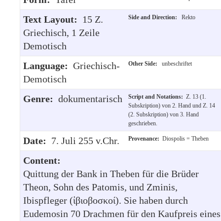
Text Layout:
15 Z.
Side and Direction:
Rekto
Griechisch, 1 Zeile
Demotisch
Language:
Griechisch-
Other Side:
unbeschriftet
Demotisch
Genre:
dokumentarisch
Script and Notations:
Z. 13 (1.
Subskription) von 2. Hand und Z. 14
(2. Subskription) von 3. Hand
geschrieben.
Date:
7. Juli 255 v.Chr.
Provenance:
Diospolis = Theben
Content:
Quittung der Bank in Theben für die Brüder
Theon, Sohn des Patomis, und Zminis,
Ibispfleger (ἰβιοβοσκοί). Sie haben durch
Eudemosin 70 Drachmen für den Kaufpreis eines