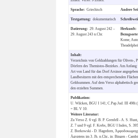
Sprache:
Griechisch
Andere Se
Textgattung:
dokumentarisch
Schreibwe
Datierung:
29. August 242 –
Herkunft
29. August 243 n.Chr.
Bezugsort
Kome, Autod
Theadelphei
Inhalt:
Verzeichnis von Geldzahlungen für Oliven-, 
Dörfern des Themistos-Bezirkes. Am Anfang w
Art von Land für das Dorf Arsinoe angegeben.
Landbesitzern mit den entsprechenden Flächen
Geldsummen. Auf dem Verso alphabetisch geor
den erzielten Summen.
Publikation:
U. Wilcken, BGU I 141; C.Pap.Jud. III 498i (n
= BL V 10.
Weitere Literatur:
Zu Verso Z. 6 vgl. B. P. Grenfell - A. S. Hunt,
Z. 7 und 9 vgl. F. Krebs, BGU I Index, S. 395
Z. Borkowski - D. Hagedorn, Ἀμφοδοκωμογρα
Ägyptens im 3. Jh. n.Chr., in: Bingen - Cambi