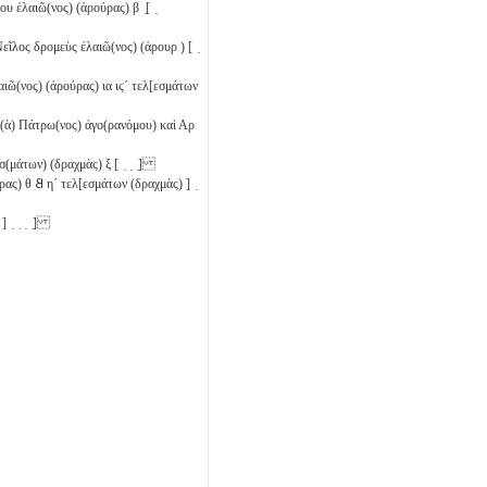
ου ἐλαιῶ(νος) (ἀρούρας)
β
̣[ ̣
εῖλος δρομεὺς ἐλαιῶ(νος) (ἀρουρ ) [ ̣
λαιῶ(νος) (ἀρούρας)
ια
ιϛ´
τελ[εσμάτων
(ὰ) Πάτρω(νος) ἀγο(ρανόμου) καὶ Αρ
σ(μάτων) (δραχμὰς)
ξ
[ ̣ ̣ ̣]
ύρας)
θ
𐅸
η´
τελ[εσμάτων (δραχμὰς) ] ̣
υ ] ̣ ̣ ̣ ̣]