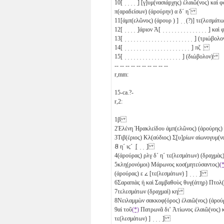
10
[ ̣ ̣ ̣ ̣ ̣] [γ]υμ(νασιάρχης) ἐλαιῶ(νος) καὶ
π(αραδείσων) (ἀρούρην)
α
δ´
η´
11
[ἀμπ(ελῶνος) (ἀρουρ ) ] ̣ ̣ (?)] τε(λεσμάτ
12
[ ̣ ̣ ̣ ̣ ̣]άριον Ἀ[ ̣ ̣ ̣ ̣ ̣ ̣ ̣ ̣ ̣ ̣ ̣ ̣ ̣ ̣ ̣ ̣
13
[ ̣ ̣ ̣ ̣ ̣ ̣ ̣ ̣ ̣ ̣ ̣ ̣ ̣ ̣ ̣ ̣ ̣ ̣ ̣ ̣ ̣ ̣ ̣ ̣]
(τριώβολο
14
[ ̣ ̣ ̣ ̣ ̣ ̣ ̣ ̣ ̣ ̣ ̣ ̣ ̣ ̣ ̣ ̣ ̣ ̣ ̣ ̣ ̣ ̣ ̣]
πζ
̣
15
[ ̣ ̣ ̣ ̣ ̣ ̣ ̣ ̣ ̣ ̣ ̣ ̣ ̣ ̣ ̣ ̣ ̣ ̣ ̣ ̣]
(διώβολον)
-- -- -- -- -- -- -- -- -- --
r,mm:
15
-ca.?-
r,2:
1
β
2
Ἑλένη Ἡρακλείδου ἀμπ(ελῶνος) (ἀρούρης)
3
Τιβ(έριος) Κλ(αύδιος) Σ̣[υ]ρίων αἰωνογυμ(ν
𐅸
η´
ιϛ´
̣[ ̣ ̣ ̣]
4
(ἀρούρας)
ρλγ
δ´
η´
τε(λεσμάτων) (δραχμὰς
5
κλη(ρονόμοι) Μάρωνος κοσ(μητεύσαντος)
(
(ἀρούρας)
ε
𐅵
[τε(λεσμάτων) ] ̣ ̣ ̣ ̣]
6
Σαραπιὰς ἡ καὶ Σαμβαθοὺς θυγ(άτηρ) Πτολ(ε
7
τελεσμάτων (δραχμαὶ)
κη
8
Νειλαμμὼν σακκοφ(όρος) ἐλαιῶ(νος) (ἀρο
9
αἱ τοῦ
(*)
Πατρωνᾶ διʼ Ἀτίωνος ἐλαιῶ(νος) καὶ
τε(λεσμάτων) ] ̣ ̣ ̣ ̣]