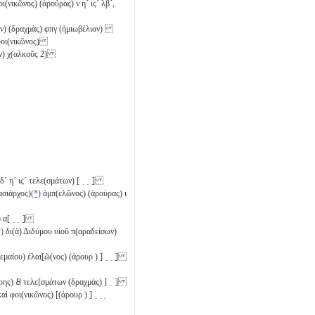
 φοι(νικῶνος) (ἀρούρας)
ν
η´
ιϛ´
λβ´
,
ων) (δραχμὰς)
φπγ
(ἡμιωβέλιον)
] καὶ φοι(νικῶνος)
ν)
χ(αλκοῦς 2)
δ´
η´
ιϛ´
τελε(σμάτων) [ ̣ ̣ ̣]
ασιάρχος)
(*)
ἀμπ(ελῶνος) (ἀρούρας)
ι
)
α
[ ̣ ̣ ̣]
*)
δι(ὰ) Διδύμου υἱοῦ π(αραδείσων)
μαίου) ἐλαι[ῶ(νος) (ἀρουρ ) ] ̣ ̣ ̣]
ύρης)
𐅸
τελε[σμάτων (δραχμὰς) ] ̣ ̣]
 φοι(νικῶνος) [(ἀρουρ ) ] ̣ ̣ ̣