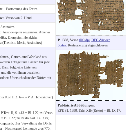
ite:
Fortsetzung des Textes
ise:
Verso von 2. Hand.
:
Arsinoites
e:
Arsinoe epi tu zeugmatos, Athenas
ike, Dionysias, Herakleia,
P. 1398, Verso
600 dpi
DFG-Viewer
a (Themistu Meris, Arsinoites)
Status:
Restaurierung abgeschlossen
Palmen-, Garten- und Weinland aus
erden Erträge und Flächen für jede
 Dann folgt eine Liste von
 und die von ihnen bezahlten
dnete Übersichtsliste der Dörfer mit
ur Kol. II Z. 6–7) (V. A. Tcherikover)
Publizierte Abbildungen:
ZPE 81, 1990, Tafel XIb (Rekto) = BL IX 17.
 P.Tebt. II, S. 413 = BL I 22; zu Verso
 = BL I 22; zu Rekto Kol. I Z. 3 vgl.
μματεύς. Zur Verwaltung der Dörfer
er - Nachtergael, Le monde grec 775,