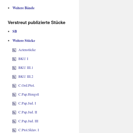
Weitere Bände
Verstreut publizierte Stücke
SB
Weitere Stücke
Actenstücke
BKU I
BKU III.1
BKU III.2
C.Ord.Ptol.
C.Pap.Hengstl
C.Pap.Jud. I
C.Pap.Jud. II
C.Pap.Jud. III
C.Ptol.Sklav. I