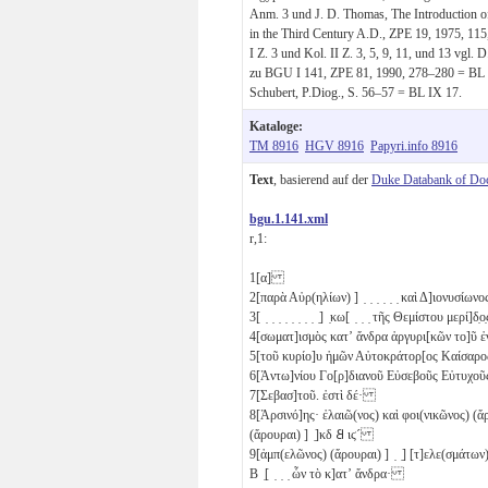
Anm. 3 und J. D. Thomas, The Introduction o
in the Third Century A.D., ZPE 19, 1975, 11
I Z. 3 und Kol. II Z. 3, 5, 9, 11, und 13 vgl.
zu BGU I 141, ZPE 81, 1990, 278–280 = BL IX
Schubert, P.Diog., S. 56–57 = BL IX 17.
Kataloge:
TM 8916
HGV 8916
Papyri.info 8916
Text
, basierend auf der
Duke Databank of Do
bgu.1.141.xml
r,1:
1
[
α
]
2
[παρὰ Αὐρ(ηλίων) ] ̣ ̣ ̣ ̣ ̣ ̣ καὶ Δ]ιονυσίων
3
[ ̣ ̣ ̣ ̣ ̣ ̣ ̣ ̣ ̣] ̣κω[ ̣ ̣ ̣ τῆς Θεμίστου μερί]δ
4
[σωματ]ισμὸς κατʼ ἄνδρα ἀργυρι[κῶν το]ῦ 
5
[τοῦ κυρίο]υ ἡμῶν Αὐτοκράτορ[ος Καίσαρ
6
[Ἀντω]νίου Γο[ρ]διανοῦ Εὐσεβοῦς Εὐτυχ
7
[Σεβασ]τοῦ. ἐστὶ δέ·
8
[Ἀρσινό]ης· ἐλαιῶ(νος) καὶ φοι(νικῶνος) (
(ἄρουραι) ] ̣]
κδ
𐅸
ιϛ´
9
[ἀμπ(ελῶνος) (ἄρουραι) ] ̣ ̣] [τ]ελε(σμάτω
Β
̣[ ̣ ̣ ̣ ὧν τὸ κ]ατʼ ἄνδρα·