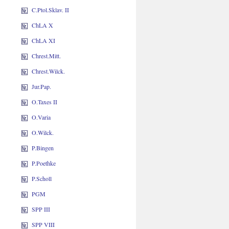
C.Ptol.Sklav. II
ChLA X
ChLA XI
Chrest.Mitt.
Chrest.Wilck.
Jur.Pap.
O.Taxes II
O.Varia
O.Wilck.
P.Bingen
P.Poethke
P.Scholl
PGM
SPP III
SPP VIII