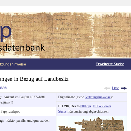
tzungshinweise
Erweiterte Suche
ungen in Bezug auf Landbesitz
0836/
|
Liste
|
g:
Ankauf im Faijûm 1877–1881.
Digitalisate
(siehe
Nutzungshinweise
)
:
Faijûm (?)
P. 1398, Rekto
600 dpi
DFG-Viewer
Papyrusdepot
Status:
Restaurierung abgeschlossen
ung:
Rekto, parallel und quer zu den