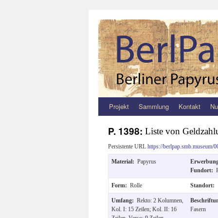
Projekt
Sammlung
Kontakt
Nu
Zum
Inhalt
P. 1398:
Liste von Geldzahl
springen
Persistente URL
https://berlpap.smb.museum/0
Material:
Papyrus
Erwerbun
Fundort:
Form:
Rolle
Standort:
Umfang:
Rekto: 2 Kolumnen,
Beschrift
Kol. I: 15 Zeilen; Kol. II: 16
Fasern
Zeilen. Verso: 9 Zeilen.