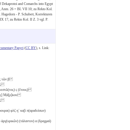
f Dekaprotoi and Comarchs into Egypt
5, Anm. 26 = BL VII 10; zu Rekto Kol.
 D. Hagedorn - P. Schubert, Korrekturen
 17; zu Rekto Kol. II Z. 3 vgl. P.
cumentary Papyri
(
CC BY
), s. Link:
ος τῶν
β
̣ο̣ς
ἐνεστῶ(τος)
ϛ
(ἔτους)
ος] Μ̣ά[ρ]κου
οῦς
ἄρουραι)
φλζ
η´
κα̣[ὶ π(αραδείσων)
ν) ἀργ(υρικῶν) (τάλαντον)
α
(δραχμαὶ)