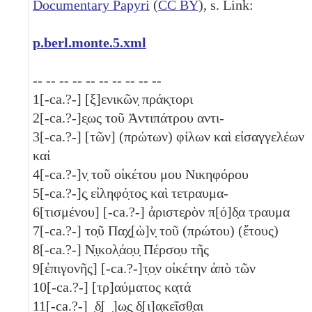
Documentary Papyri
(
CC BY
), s. Link:
p.berl.monte.5.xml
-- -- -- -- -- -- -- -- -- --
1
[-ca.?-] [ξ]ενικῶν̣ πράκ̣τορι
2
[-ca.?-]ε̣ως τοῦ Ἀντιπάτρου αντι-
3
[-ca.?-] [τῶν]
(πρώτων)
φίλων καὶ εἰσαγγελέων
καί
4
[-ca.?-]ν̣ τοῦ οἰκέτου μου Νικηφόρου
5
[-ca.?-]ς̣ εἰληφό̣τος̣ καὶ τετραυμα-
6
[τισμένου] [-ca.?-] ἀριστε̣ρὸν π[ό]δ̣α τραυμα
7
[-ca.?-] το̣ῦ Παχ̣[ὼ]ν̣ τοῦ
(πρώτου)
(ἔτους)
8
[-ca.?-] Ν̣ι̣κολ̣άο̣υ̣ Πέρσο̣υ τῆς
9
[ἐπιγονῆς] [-ca.?-]τ̣ο̣ν οἰκέτην ἀπὸ τῶν
10
[-ca.?-] [τρ]αύματος κα̣τά
11
[-ca.?-] ̣δ̣[ ̣]ω̣ς̣ δ̣[ι]α̣κεῖσθ̣αι