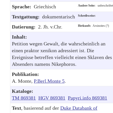
Sprache:
Griechisch
Andere Seite:
unbeschriftet
Textgattung:
dokumentarisch
Schreibweise:
Datierung:
2. Jh. v.Chr.
Herkunft:
Arsinoites (?)
Inhalt:
Petition wegen Gewalt, die wahrscheinlich an
einen praktor xenikon adressiert ist. Die
Ereignisse betreffen vielleicht einen Sklaven des
Absenders namens Nikephoros.
Publikation:
A. Monte,
P.Berl.Monte 5
.
Kataloge:
TM 869381
HGV 869381
Papyri.info 869381
Text
, basierend auf der
Duke Databank of