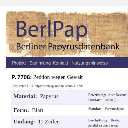
Projekt
Sammlung
Kontakt
Nutzungshinweise
Zum
Inhalt
P. 7708:
Petition wegen Gewalt
springen
Persistente URL
https://berlpap.smb.museum/11168/
Material:
Papyrus
Erwerbung:
Alter Bestand.
Fundort:
Faijûm (?)
Form:
Blatt
Standort:
Papyrusdepot
Umfang:
11 Zeilen
Beschriftung:
Rekto,
parallel zu den Fasern