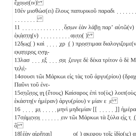
ἔχ̣ο̣υ̣σ̣(ιν)
10
ἐν μισθώσ(ει) ἕλους παπυρικοῦ παραδι ̣ ̣ ̣ ̣ ̣ ̣ ̣ ἐ̣ν̣ τ̣
̣ ̣ ̣ ̣ ̣ ̣ ̣ ̣
11
̣ ̣ ̣ ̣ ̣ ̣ ̣ ̣ ̣ ̣ ̣ ̣ ̣ ̣ ὅ̣σ̣ων ἐὰν λάβῃ παρʼ αὐτῶ(
ἑ̣κ̣ά̣σ̣τ̣η̣(ν) ̣ ̣ ̣ ̣ ̣ ̣ ̣ ̣ ̣ ̣ α̣υ̣τ̣ο̣( )
12
δ̣ω̣ς̣( ) καὶ ̣ ̣ ̣ ̣ ̣χρ ̣( ) π̣ρ̣ο̣σ̣τιμαα διαλογιζομ
ε̣κ̣α̣τ̣ε̣ρ̣ο̣ς̣ ε̣ν̣η̣ι̣-
13
λασ ̣ ̣ ̣ ̣ε̣ξ ̣ ̣ ̣ ̣σ̣α̣ ̣ζευγε δὲ δέκα τρίτον ὁ δ
τ̣ε̣λ̣έ̣-
14
σουσι τῶι Μάρκωι εἰς τὰς τοῦ ἀργυ(ρίου) (δρα
Παῦνι τοῦ ἐνε-
15
σ̣τ̣ῶ̣τ̣ο̣ς̣
ι̣η̣
(ἔτους) Καίσαρος ἐπὶ το(ὺς) λοιπ(οὺς
ἑκάστη(ν ἡμέραν) ἀργυ(ρίου)
ν
μίαν
ε ̣ε
16
̣ ̣ ̣ ̣ ̣μ̣ι̣ ̣ ̣ ̣ ̣ ̣ μηνὶ μηδεμίαν [[ ̣ ̣ ̣ ̣ ̣ ̣]] ἡ
17
σ̣ά̣μ̣ε̣ν̣ο̣ι̣ ̣ ̣ ̣ ̣ ̣ ̣ ̣ειν τῶι Μάρκωι τὰ ξύλα ε̣ἰ̣ς̣ τ̣ ̣( 
ὃ̣
18
[ἐὰν αἱρῆται] ̣ ̣ ̣ ̣ ̣ ̣ ̣ο( ) ακ̣εφου τοῖς ἰδίο(ι