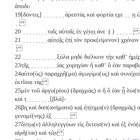
ἀποδι-
19
[δόντες] ̣ ̣ ̣ ̣ ̣ ̣ ̣ ἀρεστὰς καὶ φορτία εχε ̣ ̣ ̣η ὡ̣
̣ ̣
20
̣ ̣ ̣ ̣ ̣ ̣ ̣ ̣ ταῖς αὐταῖς ἐ̣ν̣ γ̣έ̣ν̣ε̣ι̣ ἀνε ̣( ) ̣ ̣ ̣ ̣ ̣ ̣
21
̣ ̣ ̣ ̣ ̣ ̣ ̣ ̣ α̣ὐ̣τ̣ο̣ῖ̣ς̣ ἐ̣π̣ὶ̣ τὸν προκ(είμενον) χ̣ρ̣όν̣ον α̣ν
̣
22
̣ ̣ ̣ ̣ ̣ ̣ ̣ ̣ ̣ ̣ ̣ ξύλα μηδὲ διέλκειν τ̣ὴ̣ν̣ κ̣α̣θ̣ʼ ἡ̣μ̣
23
τ̣ῆ̣ς̣ ̣ ̣ ̣ ̣ ̣ ̣ ̣ ̣ ̣ίας χορηγίαν ἢ καθʼ ὃ ἐὰν παραβ
24
αὐτο(ὺς) παραχ̣ρ̣ῆ(μα) ἀγωγίμο(υς) καὶ συνέχε
ἐκτῖσαι τὰ̣ς
25
μὲν τοῦ ἀργυ(ρίου) (δραχμὰς)
σ
ἢ ὃ ἐὰν ᾖ λοι(π
καὶ τ̣ ̣ ̣ ̣ ̣ ̣ ̣ ̣ [βλά]-
26
β̣η̣ καὶ δαπ(ανήματα) κ̣α̣ὶ̣ ἐ̣π̣ί̣τ̣ι̣μ̣ο̣(ν) (δραχμὰς)
γενομέ(νης) ἐ̣ξ ̣ ̣ ̣ ̣ ̣ ̣
27
ὄ̣ν̣τ̣ω̣(ν) ἀλληλεγγύων εἰς ἔκτεισ(ιν) καὶ ἐξ ἑνὸ(
αἱρῆ(ται) καὶ τ̣ῶ̣ν̣