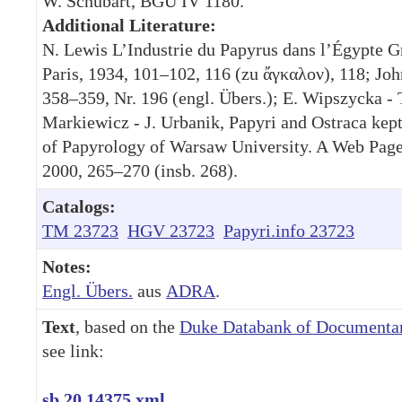
W. Schubart, BGU IV 1180.
Additional Literature:
N. Lewis L’Industrie du Papyrus dans l’Égypte 
Paris, 1934, 101–102, 116 (zu ἄγκαλον), 118; J
358–359, Nr. 196 (engl. Übers.); E. Wipszycka - T
Markiewicz - J. Urbanik, Papyri and Ostraca kep
of Papyrology of Warsaw University. A Web Page 
2000, 265–270 (insb. 268).
Catalogs:
TM 23723
HGV 23723
Papyri.info 23723
Notes:
Engl. Übers.
aus
ADRA
.
Text
, based on the
Duke Databank of Documentar
see link:
sb.20.14375.xml