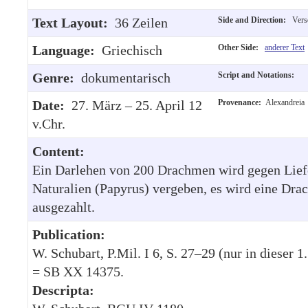
Text Layout:
36 Zeilen
Side and Direction:
Verso
Language:
Griechisch
Other Side:
anderer Text
Genre:
dokumentarisch
Script and Notations:
Date:
27. März – 25. April 12
Provenance:
Alexandreia
v.Chr.
Content:
Ein Darlehen von 200 Drachmen wird gegen Lief
Naturalien (Papyrus) vergeben, es wird eine Dr
ausgezahlt.
Publication:
W. Schubart, P.Mil. I 6, S. 27–29 (nur in dieser 1
= SB XX 14375.
Descripta: