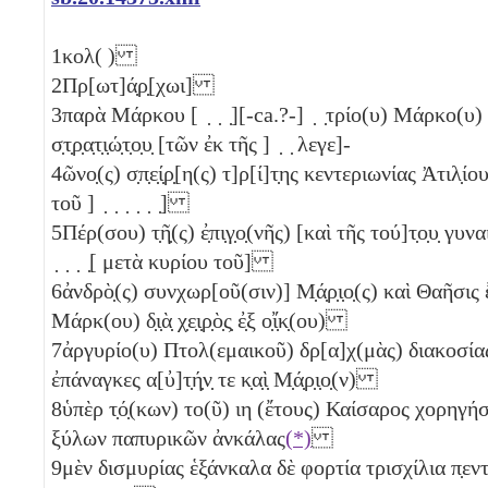
1
κολ( )
2
Πρ[ωτ]ά̣ρ̣[χωι]
3
παρὰ Μάρκου [ ̣ ̣ ̣][-ca.?-] ̣ ̣τρίο(υ) Μάρκο(υ) υἱο(
σ̣τ̣ρ̣α̣τ̣ι̣ώ̣τ̣ο̣υ̣ [τῶν ἐκ τῆς ] ̣ ̣ λεγε]-
4
ῶνο̣(ς) σ̣π̣ε̣ί̣ρ̣[η(ς) τ]ρ[ί]τ̣ης κεντεριωνίας Ἀτιλ
τοῦ ] ̣ ̣ ̣ ̣ ̣ ̣]
5
Πέρ(σου) τ̣ῆ̣(ς) ἐ̣πι̣γ̣ο̣(νῆς) [καὶ τῆς τού]τ̣ο̣υ̣ γυ
̣ ̣ ̣ ̣[ μετὰ κυρίου τοῦ]
6
ἀνδρὸ̣(ς) συνχωρ[οῦ(σιν)] Μ̣ά̣ρ̣ι̣ο̣(ς) καὶ Θαῆσις
Μάρκ(ου) δ̣ι̣ὰ̣ χ̣ε̣ι̣ρ̣ὸ̣ς̣ ἐ̣ξ ο̣ἴ̣κ̣(ου)
7
ἀργυρίο(υ) Πτολ(εμαικοῦ) δρ[α]χ(μὰς) διακοσί
ἐπάναγκες α[ὐ]τ̣ή̣ν̣ τε κ̣α̣ὶ̣ Μ̣ά̣ρ̣ι̣ο̣(ν)
8
ὑπὲρ τ̣ό̣(κων) το(ῦ)
ιη
(ἔτους) Καίσαρος χορηγήσ
ξύλων παπυρικῶν ἀνκάλας
(*)
9
μὲν δισμυρίας
ἑξάνκαλα δὲ φορτία τρισχίλια π̣εντ