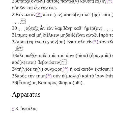
28
ὑπαρχ(όντων) αὐτοῖς πάντω(ν) καθάπ(ερ) ἐγ
(*)
οὐσῶν κ̣α̣ὶ̣ ὧ̣ν̣ ἐ̣ὰ̣ν̣ ἐ̣π̣ε̣-
29
νένκωσιν
(*)
πίστε(ων) πασῶ(ν) σκέπ(ης) πάση(ς) καὶ
̣ ̣ ̣ ̣
30
̣ ̣ ̣ α̣ὐ̣τ̣ο̣ῖ̣ς̣ ὧν ἐὰν λαμβάνῃ καθʼ ἡμέρ(αν) ̣ ̣ ̣ ̣ ̣
31
τιμ̣ας καὶ μὴ διέλκειν μηδὲ ἐξεῖναι αὐτῶι [πρὸ
32
προκ(ειμένου) χ̣ρόν(ου) ἐνκαταλιπεῖν
(*)
τὸν τῶν 
̣ ̣]
33
πληρωθ̣έ̣ν̣τα δὲ ταῖς τοῦ ἀργυ(ρίου) (δραχμαῖς)
πρό[κ(ειται) βεβαιώσειν]
34
τή(ν)δε τὴ(ν) συνχωρη
(*)
ἢ καὶ αὐτὸν ἐ̣κ̣τ̣ί̣σ̣ε̣
35
πρὸς τὴν τ̣η̣μ̣η̣
(*)
σὺν ἡ(μιολίᾳ) καὶ τὸ ἴσον ἐπ
36
(ἔτους)
ιη̣
Καίσαρος Φαρμο(ῦθι).
Apparatus
^
8. ἀγκάλας