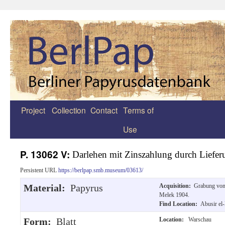
Project
Collection
Contact
Terms of
Zum
Use
Inhalt
springen
P. 13062 V:
Darlehen mit Zinszahlung durch Liefe
Persistent URL
https://berlpap.smb.museum/03613/
Material:
Papyrus
Acquisition:
Grabung von 
Melek 1904.
Find Location:
Abusir el
Form:
Blatt
Location:
Warschau