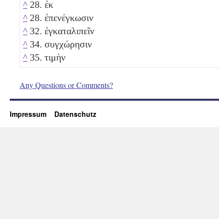
^
28. ἐκ
^
28. ἐπενέγκωσιν
^
32. ἐγκαταλιπεῖν
^
34. συγχώρησιν
^
35. τιμὴν
Any Questions or Comments?
Impressum
Datenschutz