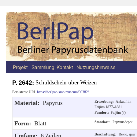
Projekt
Sammlung
Kontakt
Nutzungshinweise
Zum
Inhalt
P. 2642:
Schuldschein über Weizen
springen
Persistente URL
https://berlpap.smb.museum/00382/
Material:
Papyrus
Erwerbung:
Ankauf im
Faijûm 1877–1881.
Fundort:
Faijûm (?)
Form:
Blatt
Standort:
Papyrusdepot
Umfang:
6 Zeilen.
Beschriftung:
Rekto, quer