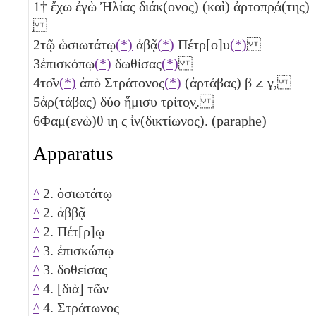
1
† ἔχω ἐγὼ Ἠλίας διάκ(ονος) (καὶ) ἀρτοπ̣ρ̣ά(της)
̣
2
τῷ ὡσιωτάτῳ
(*)
ἀβᾷ
(*)
Πέτρ[ο]υ
(*)
3
ἐπισκόπῳ
(*)
δωθίσας
(*)
4
το͂ν
(*)
ἀπὸ Στράτονος
(*)
(ἀρτάβας)
β
𐅵
γ
,
5
ἀρ(τάβας) δύο ἥμισυ τρίτο̣ν̣.
6
Φαμ(ενὼ)θ
ιη
ϛ
ἰν(δικτίωνος). (paraphe)
Apparatus
^
2. ὁσιωτάτῳ
^
2. ἀββᾷ
^
2. Πέτ[ρ]ῳ
^
3. ἐπισκώπῳ
^
3. δοθείσας
^
4. [διὰ] τῶν
^
4. Στράτωνος