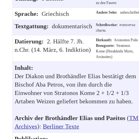
zu den Fasern
Sprache:
Griechisch
Andere Seite:
unbeschriftet
Textgattung:
dokumentarisch
Schreibweise:
transversa
charta
.
Datierung:
2. Hälfte 7. Jh.
Herkunft:
Arsinoiton Polis
Bezugsorte:
Stratonos
n.Chr. (14. März, 6. Indiktion)
Kome (Herakleidu Meris,
Arsinoites)
Inhalt:
Der Diakon und Brothändler Elias bestätigt dem
Bischof Aba Petros, von ihm durch die
Einwohner von Stratonos Kome 2 + 1/2 + 1/3
Artaben Weizen geliefert bekommen zu haben.
Archiv der Brothändler Elias und Paeitos
(
TM
Archives
):
Berliner Texte
Publikation: