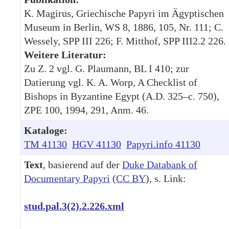
K. Magirus, Griechische Papyri im Ägyptischen
Museum in Berlin, WS 8, 1886, 105, Nr. 111; C.
Wessely, SPP III 226; F. Mitthof, SPP III2.2 226.
Weitere Literatur:
Zu Z. 2 vgl. G. Plaumann, BL I 410; zur
Datierung vgl. K. A. Worp, A Checklist of
Bishops in Byzantine Egypt (A.D. 325–c. 750),
ZPE 100, 1994, 291, Anm. 46.
Kataloge:
TM 41130
HGV 41130
Papyri.info 41130
Text
, basierend auf der
Duke Databank of
Documentary Papyri
(
CC BY
), s. Link:
stud.pal.3(2).2.226.xml