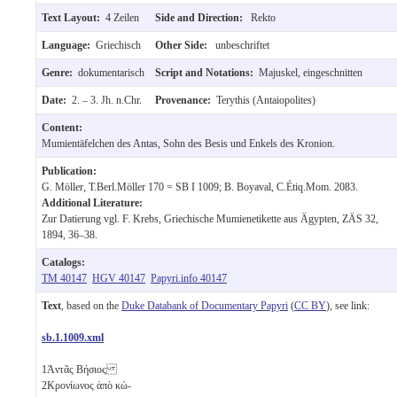
Text Layout:
4 Zeilen
Side and Direction:
Rekto
Language:
Griechisch
Other Side:
unbeschriftet
Genre:
dokumentarisch
Script and Notations:
Majuskel, eingeschnitten
Date:
2. – 3. Jh. n.Chr.
Provenance:
Terythis (Antaiopolites)
Content:
Mumientäfelchen des Antas, Sohn des Besis und Enkels des Kronion.
Publication:
G. Möller, T.Berl.Möller 170 = SB I 1009; B. Boyaval, C.Étiq.Mom. 2083.
Additional Literature:
Zur Datierung vgl. F. Krebs, Griechische Mumienetikette aus Ägypten, ZÄS 32,
1894, 36–38.
Catalogs:
TM 40147
HGV 40147
Papyri.info 40147
Text
, based on the
Duke Databank of Documentary Papyri
(
CC BY
), see link:
sb.1.1009.xml
1
Ἀντᾶς Βήσιος
2
Κρονίωνος ἀπὸ κώ-