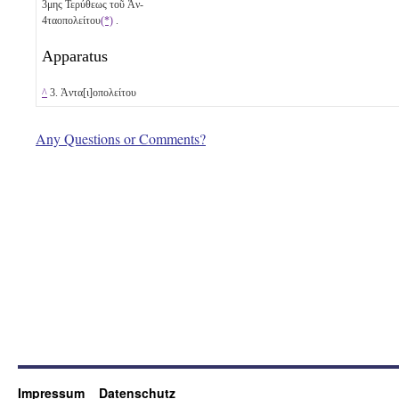
3
μης Τερύθεως τοῦ Ἀν-
4
ταοπολείτου
(*)
.
Apparatus
^
3. Ἀντα[ι]οπολείτου
Any Questions or Comments?
Impressum
Datenschutz