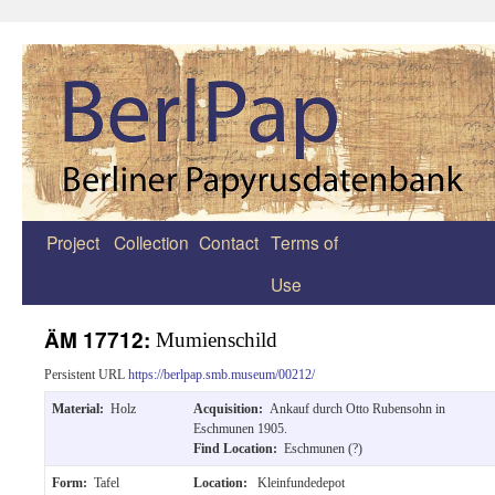
Project
Collection
Contact
Terms of
Zum
Use
Inhalt
springen
ÄM 17712:
Mumienschild
Persistent URL
https://berlpap.smb.museum/00212/
Material:
Holz
Acquisition:
Ankauf durch Otto Rubensohn in
Eschmunen 1905.
Find Location:
Eschmunen (?)
Form:
Tafel
Location:
Kleinfundedepot