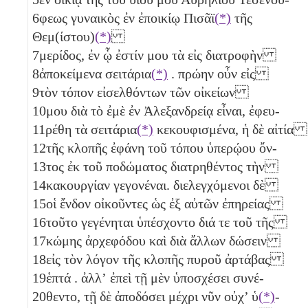
6
φεως γυναικὸς ἐν ἐποικίῳ Πισᾶϊ
(*)
τῆς
Θεμ(ίστου)
(*)
7
μερίδος, ἐν ᾧ ἐστίν μου τὰ εἰς διατροφὴν
8
ἀποκείμενα σειτάρια
(*)
. πρώην οὖν εἰς
9
τὸν τόπον εἰσελθόντων τῶν οἰκείων
10
μου διὰ τὸ ἐμὲ ἐν Ἀλεξανδρείᾳ εἶναι, ἐφευ-
11
ρέθη τὰ σειτάρια
(*)
κεκουφισμένα, ἡ δὲ αἰτία
12
τῆς κλοπῆς ἐφάνη τοῦ τόπου ὑπερῴου ὄν-
13
τος ἐκ τοῦ ποδώματος διατρηθέντος τὴν
14
κακουργίαν γεγονέναι. διελεγχόμενοι δὲ
15
οἱ ἔνδον οἰκοῦντες ὡς ἐξ αὐτῶν ἐπηρείας
16
τοῦτο γεγένηται ὑπέσχοντο διά τε τοῦ τῆς
17
κώμης ἀρχεφόδου καὶ διὰ ἄλλων δώσειν
18
εἰς τὸν λόγον τῆς κλοπῆς πυροῦ ἀρτάβας
19
ἑπτά
. ἀλλʼ ἐπεὶ τῇ μὲν ὑποσχέσει συνέ-
20
θεντο, τῇ δὲ ἀποδόσει μέχρι νῦν οὐχ’ ὑ
(*)
-