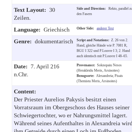
Text Layout:
30
Side and Direction:
Rekto, parallel z
den Fasern
Zeilen.
Language:
Griechisch
Other Side:
anderer Text
Genre:
dokumentarisch
Script and Notations:
Z. 26 von 2.
Hand; gleiche Hände wie P. 7081 R,
BGU I 322 und P.Louvre I 3; 2. Hand
auch identisch mit P.Louvre I 48–65.
Date:
7. April 216
Provenance:
Soknopaiu Nesos
(Herakleidu Meris, Arsinoites)
n.Chr.
Bezugsorte:
Alexandreia; Pisais
(Themistu Meris, Arsinoites)
Content:
Der Priester Aurelios Pakysis besitzt einen
Vorratsraum im Obergeschoss des Hauses seiner
Schwiegertochter, wo er Nahrungsmittel lagert.
Während seines Aufenthaltes in Alexandreia wir
ihm Getreide durch einen Loch im Fußboden