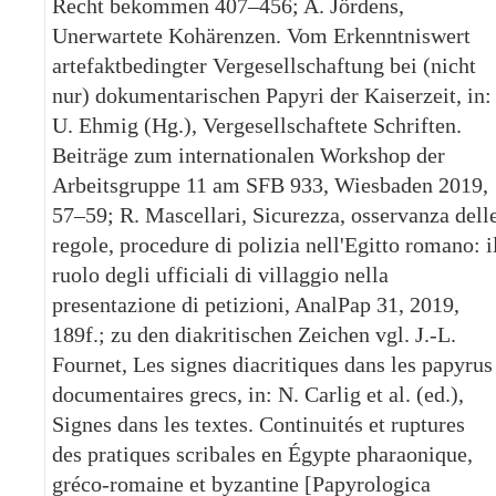
Recht bekommen 407–456; A. Jördens,
Unerwartete Kohärenzen. Vom Erkenntniswert
artefaktbedingter Vergesellschaftung bei (nicht
nur) dokumentarischen Papyri der Kaiserzeit, in:
U. Ehmig (Hg.), Vergesellschaftete Schriften.
Beiträge zum internationalen Workshop der
Arbeitsgruppe 11 am SFB 933, Wiesbaden 2019,
57–59; R. Mascellari, Sicurezza, osservanza dell
regole, procedure di polizia nell'Egitto romano: i
ruolo degli ufficiali di villaggio nella
presentazione di petizioni, AnalPap 31, 2019,
189f.; zu den diakritischen Zeichen vgl. J.-L.
Fournet, Les signes diacritiques dans les papyrus
documentaires grecs, in: N. Carlig et al. (ed.),
Signes dans les textes. Continuités et ruptures
des pratiques scribales en Égypte pharaonique,
gréco-romaine et byzantine [Papyrologica