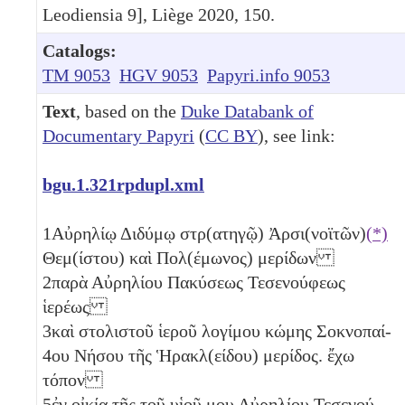
Leodiensia 9], Liège 2020, 150.
Catalogs:
TM 9053
HGV 9053
Papyri.info 9053
Text
, based on the
Duke Databank of
Documentary Papyri
(
CC BY
), see link:
bgu.1.321rpdupl.xml
1
Αὐρηλίῳ Διδύμῳ στρ(ατηγῷ) Ἀρσι(νοϊτῶν)
(*)
Θεμ(ίστου) καὶ Πολ(έμωνος) μερίδων
2
παρὰ Αὐρηλίου Πακύσεως Τεσενούφεως
ἱερέως
3
καὶ στολιστοῦ ἱεροῦ λογίμου κώμης Σοκνοπαί-
4
ου Νήσου τῆς Ἡρακλ(είδου) μερίδος. ἔχω
τόπον
5
ἐν οἰκίᾳ τῆς τοῦ υἱοῦ μου Αὐρηλίου Τεσενού-