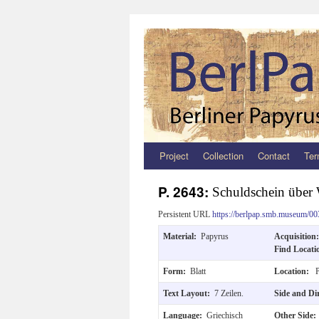
Project
Collection
Contact
Ter
Zum
Inhalt
P. 2643:
Schuldschein über
springen
Persistent URL
https://berlpap.smb.museum/00
Material:
Papyrus
Acquisitio
Find Locat
Form:
Blatt
Location:
P
Text Layout:
7 Zeilen.
Side and Di
Language:
Griechisch
Other Side