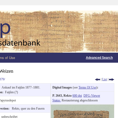
ms of Use
Advanced Search
 Weizen
379/
|
List
|
n:
Ankauf im Faijûm 1877–1881.
Digital Images
(see
Terms Of Use
)
:
ion:
Faijûm (?)
P. 2643, Rekto
600 dpi
DFG-Viewer
apyrusdepot
Status:
Restaurierung abgeschlossen
rection:
Rekto, quer zu den Fasern
:
unbeschriftet