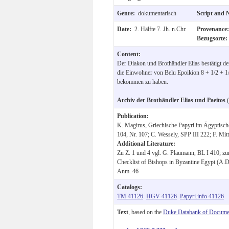
Genre:
dokumentarisch
Script and 
Date:
2. Hälfte 7. Jh. n.Chr.
Provenance
Bezugsorte
Content:
Der Diakon und Brothändler Elias bestätigt d
die Einwohner von Belu Epoikion 8 + 1/2 + 1/
bekommen zu haben.
Archiv der Brothändler Elias und Paeitos
(
Publication:
K. Magirus, Griechische Papyri im Ägyptisc
104, Nr. 107; C. Wessely, SPP III 222; F. Mit
Additional Literature:
Zu Z. 1 und 4 vgl. G. Plaumann, BL I 410; zu
Checklist of Bishops in Byzantine Egypt (A.D
Anm. 46
Catalogs:
TM 41126
HGV 41126
Papyri.info 41126
Text
, based on the
Duke Databank of Documen