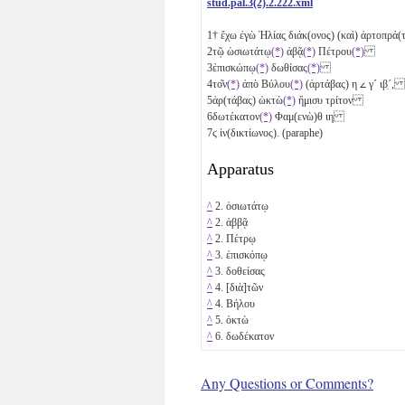
stud.pal.3(2).2.222.xml
1
† ἔχω ἐγὼ Ἠλίας̣ διάκ(ονος) (καὶ) ἀρτοπρ
2
τῷ ὡσιωτάτῳ
(*)
ἀβᾷ
(*)
Πέτρου
(*)
3
ἐπισκώπῳ
(*)
δωθίσας
(*)
4
το͂ν
(*)
ἀπὸ Βύλου
(*)
(ἀρτάβας)
η
𐅵
γ´
ιβ̣´
,
5
ἀρ(τάβας) ὠκτὼ
(*)
ἥμισυ
τρίτον
6
δωτέκατον
(*)
Φαμ(ενὼ)θ
ιη
7
ϛ
ἰν(δικτίωνος). (paraphe)
Apparatus
^
2. ὁσιωτάτῳ
^
2. ἀββᾷ
^
2. Πέτρῳ
^
3. ἐπισκόπῳ
^
3. δοθείσας
^
4. [διὰ]τῶν
^
4. Βήλου
^
5. ὀκτὼ
^
6. δωδέκατον
Any Questions or Comments?