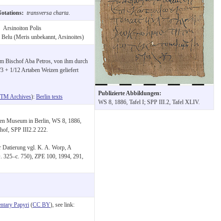
Notations:
transversa charta
.
:
Arsinoiton Polis
:
Belu (Meris unbekannt, Arsinoites)
em Bischof Aba Petros, von ihm durch
3 + 1/12 Artaben Weizen geliefert
Publizierte Abbildungen:
TM Archives
):
Berlin texts
WS 8, 1886, Tafel I; SPP III.2, Tafel XLIV.
hen Museum in Berlin, WS 8, 1886,
thof, SPP III2.2 222.
r Datierung vgl. K. A. Worp, A
. 325–c. 750), ZPE 100, 1994, 291,
tary Papyri
(
CC BY
), see link: