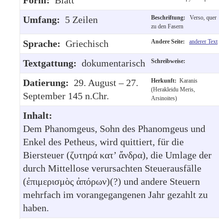
Umfang:
5 Zeilen
Beschriftung:
Verso, quer
zu den Fasern
Sprache:
Griechisch
Andere Seite:
anderer Text
Textgattung:
dokumentarisch
Schreibweise:
Datierung:
29. August – 27.
Herkunft:
Karanis
(Herakleidu Meris,
September 145 n.Chr.
Arsinoites)
Inhalt:
Dem Phanomgeus, Sohn des Phanomgeus und
Enkel des Petheus, wird quittiert, für die
Biersteuer (ζυτηρά κατ’ ἄνδρα), die Umlage der
durch Mittellose verursachten Steuerausfälle
(ἐπιμερισμὸς ἀπόρων)(?) und andere Steuern
mehrfach im vorangegangenen Jahr gezahlt zu
haben.