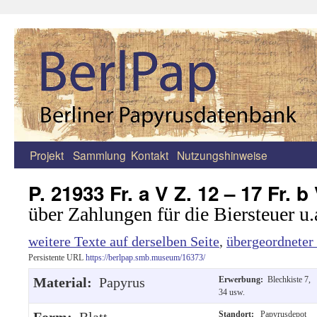
Projekt
Sammlung
Kontakt
Nutzungshinweise
Zum
Inhalt
P. 21933 Fr. a V Z. 12 – 17 Fr. b
springen
über Zahlungen für die Biersteuer u.
weitere Texte auf derselben Seite
,
übergeordneter
Persistente URL
https://berlpap.smb.museum/16373/
Material:
Papyrus
Erwerbung:
Blechkiste 7,
34 usw.
Form:
Blatt
Standort:
Papyrusdepot