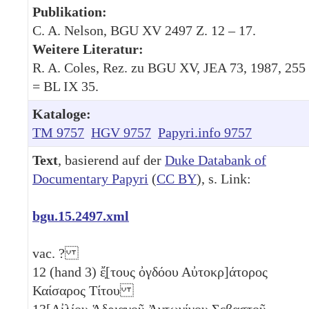
Publikation:
C. A. Nelson, BGU XV 2497 Z. 12 – 17.
Weitere Literatur:
R. A. Coles, Rez. zu BGU XV, JEA 73, 1987, 255
= BL IX 35.
Kataloge:
TM 9757
HGV 9757
Papyri.info 9757
Text
, basierend auf der
Duke Databank of
Documentary Papyri
(
CC BY
), s. Link:
bgu.15.2497.xml
vac. ?
12
(hand 3) ἔ̣[τους ὀγδόου Αὐτοκρ]άτορος
Καίσαρος Τίτου
13
[Αἰλίου Ἁδριανοῦ Ἀντωνίνου Σεβαστοῦ