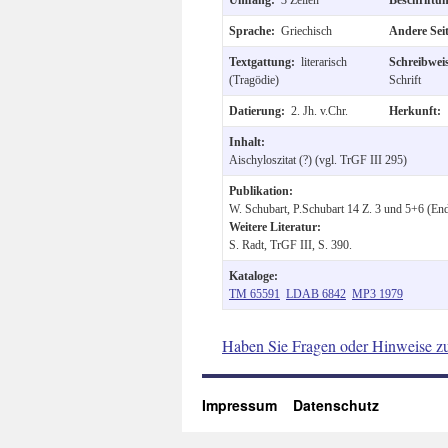
Sprache:
Griechisch
Andere Sei
Textgattung:
literarisch
Schreibwei
(Tragödie)
Schrift
Datierung:
2. Jh. v.Chr.
Herkunft:
Inhalt:
Aischyloszitat (?) (vgl. TrGF III 295)
Publikation:
W. Schubart, P.Schubart 14 Z. 3 und 5+6 (End
Weitere Literatur:
S. Radt, TrGF III, S. 390.
Kataloge:
TM 65591
LDAB 6842
MP3 1979
Haben Sie Fragen oder Hinweise z
Impressum
Datenschutz