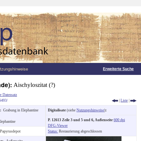
tzungshinweise
Erweiterte Suche
nde):
Aischyloszitat (?)
r Datensatz
6493/
|
Liste
|
g:
Grabung in Elephantine
Digitalisate
(siehe
Nutzungshinweise
)
:
P. 12613 Zeile 3 und 5 und 6, Außenseite
600 dpi
lephantine
DFG-Viewer
Papyrusdepot
Status:
Restaurierung abgeschlossen
ng:
Außenseite