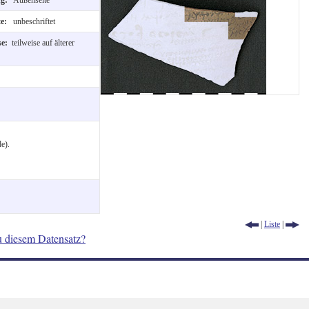
te:
unbeschriftet
se:
teilweise auf älterer
e).
|
Liste
|
u diesem Datensatz?