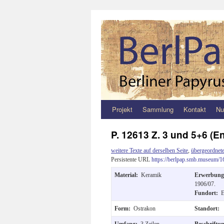
Projekt
Sammlung
Kontakt
Nu
Zum
Inhalt
P. 12613 Z. 3 und 5+6 (E
springen
weitere Texte auf derselben Seite
,
übergeordnete
Persistente URL
https://berlpap.smb.museum/1
Material:
Keramik
Erwerbun
1906/07.
Fundort:
E
Form:
Ostrakon
Standort:
Umfang:
3 Zeilen
Beschriftu