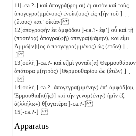
11
[-ca.?-] καὶ ἀπογρά(φομαι) ἐμαυτὸν καὶ τοὺς
ὑπογεγρα(μμένους) ἐνοίκ(ους) εἰς τ[ὴν τοῦ ] ̣ ̣
(ἔτους) κατʼ οἰκίαν]
12
[ἀπογραφὴν ἐπ ἀμφόδου ]-ca.?- ἐφʼ] οὗ καὶ τῇ
(προτέρᾳ) ἀπογρα(φῇ) ἀπεγρα(ψάμην), καί εἰμι
Ἀμμώ[ν]ι[ος ὁ προγεγρα(μμένος) ὡς (ἐτῶν) ] ̣
̣]
13
[οὐλὴ ]-ca.?- καὶ εἰ]μὶ γυναῖκ[α] Θερμουθάριον
ἀπάτορα μ(ητρὸς) [Θερμουθαρίου ὡς (ἐτῶν) ] ̣
̣]
14
[οὐλὴ ]-ca.?- ἀπογεγρα(μμένην) ἐπʼ ἀμφόδ]ο̣υ̣
Ἑρμουθια[κ(ῆς)] καὶ τὴν γενομ(ένην) ἡμῖν ἐξ
ἀ(λλήλων) θ[υγατέρα ]-ca.?-]
15
[-ca.?-] ̣
Apparatus