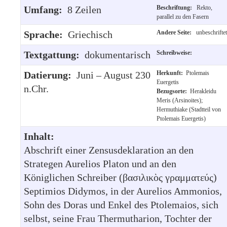
Umfang:
8 Zeilen
Beschriftung:
Rekto,
parallel zu den Fasern
Sprache:
Griechisch
Andere Seite:
unbeschriftet
Textgattung:
dokumentarisch
Schreibweise:
Datierung:
Juni – August 230
Herkunft:
Ptolemais
Euergetis
n.Chr.
Bezugsorte:
Herakleidu
Meris (Arsinoites);
Hermuthiake (Stadtteil von
Ptolemais Euergetis)
Inhalt:
Abschrift einer Zensusdeklaration an den
Strategen Aurelios Platon und an den
Königlichen Schreiber (βασιλικὸς γραμματεύς)
Septimios Didymos, in der Aurelios Ammonios,
Sohn des Doras und Enkel des Ptolemaios, sich
selbst, seine Frau Thermutharion, Tochter der