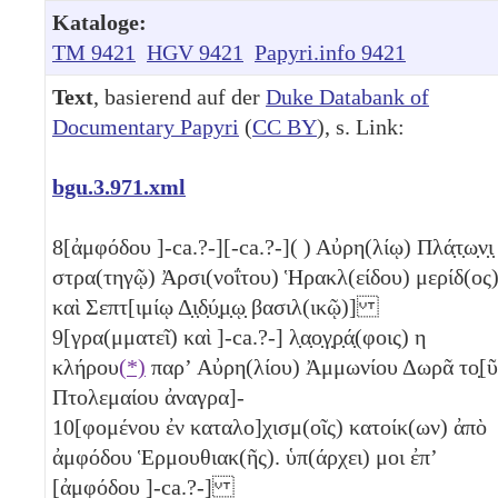
Kataloge:
TM 9421
HGV 9421
Papyri.info 9421
Text
, basierend auf der
Duke Databank of
Documentary Papyri
(
CC BY
), s. Link:
bgu.3.971.xml
8
[ἀμφόδου ]-ca.?-][-ca.?-]( ) Αὐρη(λίῳ) Πλά̣τ̣ω̣ν̣ι̣
στρα(τηγῷ) Ἀρσι(νοΐτου) Ἡρακλ(είδου) μερίδ(ος
καὶ Σεπτ[ιμίῳ Δ̣ι̣δ̣ύ̣μ̣ῳ̣ βασιλ(ικῷ)]
9
[γρα(μματεῖ) καὶ ]-ca.?-] λ̣α̣ο̣γ̣ρ̣ά̣(φοις)
η
κλήρου
(*)
παρʼ Αὐρη(λίου) Ἀμμωνίου Δωρᾶ το̣[ῦ
Πτολεμαίου ἀναγρα]-
10
[φομένου ἐν καταλο]χισμ(οῖς) κατοίκ(ων) ἀπὸ
ἀμφόδου Ἑρμουθιακ(ῆς). ὑπ(άρχει) μοι ἐπʼ
[ἀμφόδου ]-ca.?-]