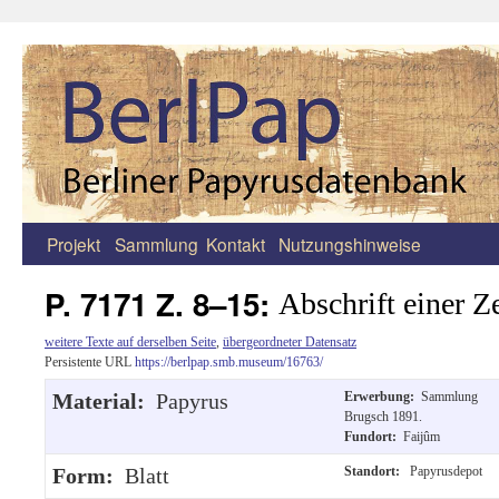
Projekt
Sammlung
Kontakt
Nutzungshinweise
Zum
Inhalt
P. 7171 Z. 8–15:
Abschrift einer Z
springen
weitere Texte auf derselben Seite
,
übergeordneter Datensatz
Persistente URL
https://berlpap.smb.museum/16763/
Material:
Papyrus
Erwerbung:
Sammlung
Brugsch 1891.
Fundort:
Faijûm
Form:
Blatt
Standort:
Papyrusdepot