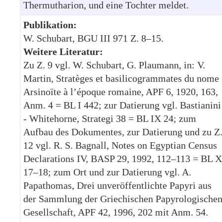
Thermutharion, und eine Tochter meldet.
Publikation:
W. Schubart, BGU III 971 Z. 8–15.
Weitere Literatur:
Zu Z. 9 vgl. W. Schubart, G. Plaumann, in: V.
Martin, Stratèges et basilicogrammates du nome
Arsinoïte à l’époque romaine, APF 6, 1920, 163,
Anm. 4 = BL I 442; zur Datierung vgl. Bastianini
- Whitehorne, Strategi 38 = BL IX 24; zum
Aufbau des Dokumentes, zur Datierung und zu Z
12 vgl. R. S. Bagnall, Notes on Egyptian Census
Declarations IV, BASP 29, 1992, 112–113 = BL X
17–18; zum Ort und zur Datierung vgl. A.
Papathomas, Drei unveröffentlichte Papyri aus
der Sammlung der Griechischen Papyrologische
Gesellschaft, APF 42, 1996, 202 mit Anm. 54.