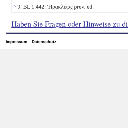
^
9. BL 1.442: Ἡρ̣α̣κλε̣ί̣α̣ς̣ prev. ed.
Haben Sie Fragen oder Hinweise zu d
Impressum
Datenschutz