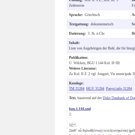
Zeilenreste
Fa
Sprache:
Griechisch
A
Textgattung:
dokumentarisch
S
Datierung:
3. Jh. n.Chr.
H
Inhalt:
Liste von Angehörigen der Bulé, die für litur
Publikation:
U. Wilcken, BGU I 144 Kol. II+III.
Weitere Literatur:
Zu Kol. II Z. 2 vgl. Jouguet, Vie municipale 
Kataloge:
TM 31284
HGV 31284
Papyri.info 31284
Text
, basierend auf der
Duke Databank of Do
bgu.1.144.xml
2:
1
ζ
2
ἀνθʼ οὗ δηλωθ(έντος) τετελ(ευτηκέναι) ᾑρέθ