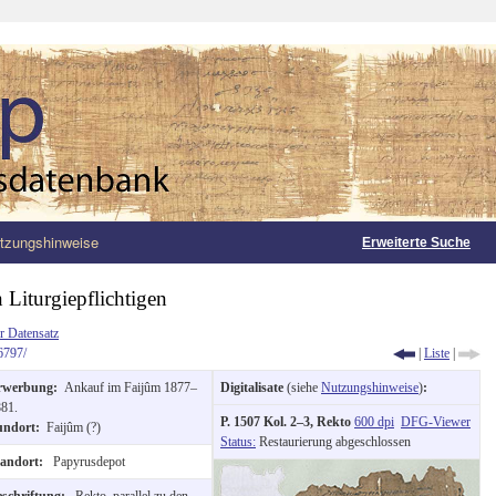
tzungshinweise
Erweiterte Suche
 Liturgiepflichtigen
r Datensatz
6797/
|
Liste
|
rwerbung:
Ankauf im Faijûm 1877–
Digitalisate
(siehe
Nutzungshinweise
)
:
81.
P. 1507 Kol. 2–3, Rekto
600 dpi
DFG-Viewer
undort:
Faijûm (?)
Status:
Restaurierung abgeschlossen
tandort:
Papyrusdepot
eschriftung:
Rekto, parallel zu den