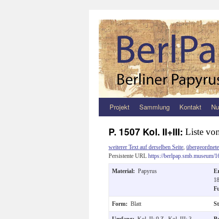
Projekt
Sammlung
Kontakt
Nu
Zum
Inhalt
P. 1507 Kol. II+III:
Liste von
springen
weiterer Text auf derselben Seite
,
übergeordnete
Persistente URL
https://berlpap.smb.museum/1
Material:
Papyrus
E
18
F
Form:
Blatt
S
Umfang:
Kol. II: 9 Z., Kol. III: 3
B