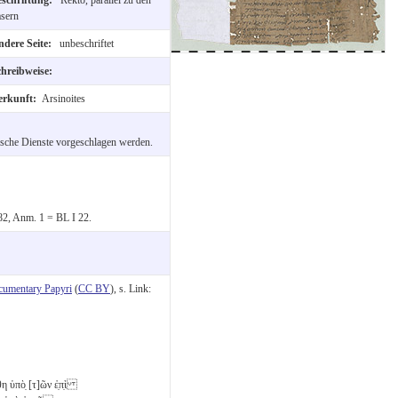
sern
ndere Seite:
unbeschriftet
chreibweise:
erkunft:
Arsinoites
gische Dienste vorgeschlagen werden.
382, Anm. 1 = BL I 22.
cumentary Papyri
(
CC BY
), s. Link:
η ὑπὸ̣ [τ]ῶν ἐ̣π̣ὶ