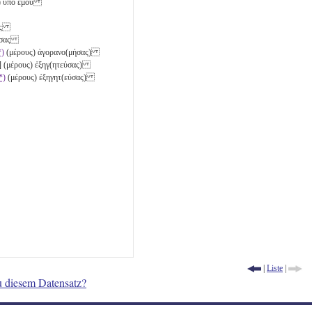
η) ὑπὸ ἐμοῦ
σας
εύσας
*)
(μέρους) ἀγορανο(μήσας)
] (μέρους) ἐξηγ(ητεύσας)
*)
(μέρους) ἐξηγητ(εύσας)
|
Liste
|
u diesem Datensatz?