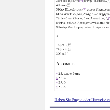
3
τοῦ ἀπὸ τῆς αὐ̣τῆς
(*)
βουλῆς καὶ ἐπεστάλ(
4
Παῦνι
α
5
Θέων Πλουτίωνος ἐγ
(*)
μέρους ἐξηγητεύ
6
Ἐποικίου Φιλοξένου, Αὐνῆς Ἀκλῆ ἐξηγητ
7
Σεβεννύτου, Ζώσιμος ὁ καὶ Ἀκουσίλαος ἐγ
(
8
Νείλου πόλεως, Ἁρποκρατίων Φαύστου ἐ[κ
9
Πτολεμαίδος Ὅρμου, Ἰσίων Ποτάμωνος ἐγ
(
-- -- -- -- -- -- -- -- -- --
3:
1
Κ[-ca.?-]
2
Α[-ca.?-]
3
Ο[-ca.?-]
Apparatus
^
2.3. corr. ex βυ̣της
^
2.5. ἐκ
^
2.7. ἐκ
^
2.9. ἐκ
Haben Sie Fragen oder Hinweise z