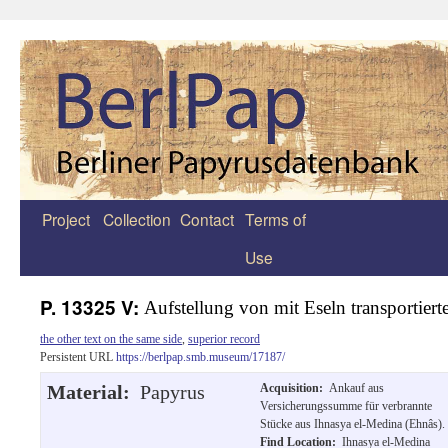
Project
Collection
Contact
Terms of
Zum
Use
Inhalt
springen
P. 13325 V:
Aufstellung von mit Eseln transportier
the other text on the same side
,
superior record
Persistent URL
https://berlpap.smb.museum/17187/
Material:
Papyrus
Acquisition:
Ankauf aus
Versicherungssumme für verbrannte
Stücke aus Ihnasya el-Medina (Ehnâs).
Find Location:
Ihnasya el-Medina