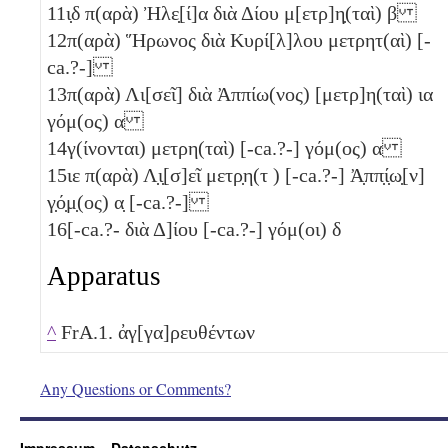
11
ι̣δ
π(αρὰ) Ἠλε̣[ί]α διὰ Δίου μ[ετρ]η̣(ταὶ)
β
12
π(αρὰ) Ἥρωνος διὰ Κυρί[λ]λου μετρητ(αὶ) [-
ca.?-]
13
π(αρὰ) Λι[σεῖ] διὰ Ἀππίω(νος) [μετρ]η(ταὶ)
ια
γόμ(ος)
α
14
γ(ίνονται) μετρη(ταὶ) [-ca.?-] γόμ(ος)
α
15
ιε
π(αρὰ) Λ̣ι̣[σ]εῖ μετρ̣η(τ ) [-ca.?-] Ἀ̣ππ̣ί̣ω̣[ν]
γ̣ό̣μ̣(ος)
α̣
[-ca.?-]
16
[-ca.?- διὰ Δ]ίου [-ca.?-] γόμ(οι)
δ
Apparatus
^
FrA.1. ἀγ[γα]ρευθέντων
Any Questions or Comments?
Impressum
Datenschutz