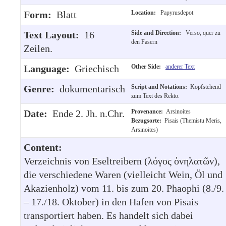
Form:
Blatt
Location:
Papyrusdepot
Text Layout:
16
Side and Direction:
Verso, quer zu
den Fasern
Zeilen.
Language:
Griechisch
Other Side:
anderer Text
Genre:
dokumentarisch
Script and Notations:
Kopfstehend
zum Text des Rekto.
Date:
Ende 2. Jh. n.Chr.
Provenance:
Arsinoites
Bezugsorte:
Pisais (Themistu Meris,
Arsinoites)
Content:
Verzeichnis von Eseltreibern (λόγος ὀνηλατῶν),
die verschiedene Waren (vielleicht Wein, Öl und
Akazienholz) vom 11. bis zum 20. Phaophi (8./9.
– 17./18. Oktober) in den Hafen von Pisais
transportiert haben. Es handelt sich dabei