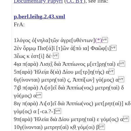
Documentary Papyri
(
CC BY
), see link:
p.berl.leihg.2.43.xml
FrA:
1
λόγος ὀ[νηλα]τ̣ῶ̣ν ἀγρε[υθέντων]
(*)
2
ἐν ὅρμῳ Πισ[ά]ϊ [τ]ῶν ἀ[πὸ
ια
] Φαῶφ[ι]
3
ἕως
κ
ἐστ[ὶ] δέ·
4
ι̣α
π(αρὰ) Λισ̣ε̣ῖ̣ διὰ Ἀππίωνος μ[ετ]ρ̣η(ταὶ)
ε
5
π(αρὰ) Ἠλεί̣α δ(ιὰ) Δίου με[τρ]η(τὴς)
α
6
γ(ίνονται) μετρη(ταὶ)
ϛ
, Ἀππί[ων] γό(μος)
α
7
ι̣β
π(αρὰ) Λι[σ]εῖ διὰ Ἀππίω(νος) μετρη(ταὶ)
δ
γό(μος)
α
8
ιγ
π(αρὰ) Λι[σ]εῖ διὰ Ἀππίω(νος) μετ[ρητ(αὶ)]
κδ
γόμ(ος)
α
[-ca.?-]
9
π(αρὰ) Ἠλεία διὰ Δίου μετρη(ταὶ)
ε
γόμ(ος)
α
10
γ(ίνονται) μετρητ(αὶ)
κ̣θ̣
γόμ(οι)
β