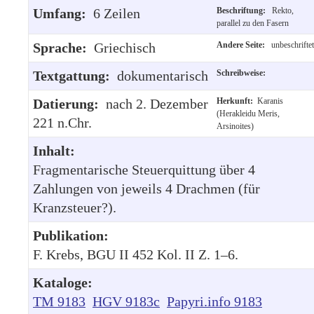
Umfang:
6 Zeilen
Beschriftung:
Rekto,
parallel zu den Fasern
Sprache:
Griechisch
Andere Seite:
unbeschriftet
Textgattung:
dokumentarisch
Schreibweise:
Datierung:
nach 2. Dezember
Herkunft:
Karanis
(Herakleidu Meris,
221 n.Chr.
Arsinoites)
Inhalt:
Fragmentarische Steuerquittung über 4
Zahlungen von jeweils 4 Drachmen (für
Kranzsteuer?).
Publikation:
F. Krebs, BGU II 452 Kol. II Z. 1–6.
Kataloge:
TM 9183
HGV 9183c
Papyri.info 9183