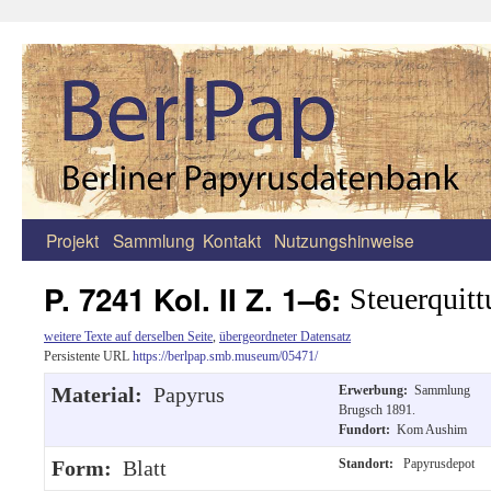
Projekt
Sammlung
Kontakt
Nutzungshinweise
Zum
Inhalt
P. 7241 Kol. II Z. 1–6:
Steuerquit
springen
weitere Texte auf derselben Seite
,
übergeordneter Datensatz
Persistente URL
https://berlpap.smb.museum/05471/
Material:
Papyrus
Erwerbung:
Sammlung
Brugsch 1891.
Fundort:
Kom Aushim
Form:
Blatt
Standort:
Papyrusdepot