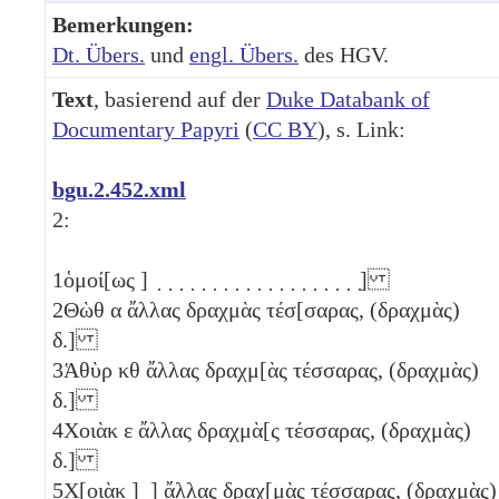
Bemerkungen:
Dt. Übers.
und
engl. Übers.
des HGV.
Text
, basierend auf der
Duke Databank of
Documentary Papyri
(
CC BY
), s. Link:
bgu.2.452.xml
2:
1
ὁμοί[ως ] ̣ ̣ ̣ ̣ ̣ ̣ ̣ ̣ ̣ ̣ ̣ ̣ ̣ ̣ ̣ ̣ ̣ ̣ ̣]
2
Θὼθ
α
ἄλλας δραχμὰς τέσ[σαρας, (δραχμὰς)
δ
.]
3
Ἁθὺρ
κθ
ἄλλας δραχμ[ὰς τέσσαρας, (δραχμὰς)
δ
.]
4
Χοιὰκ
ε
ἄλλας δραχμὰ[ς τέσσαρας, (δραχμὰς)
δ
.]
5
Χ̣[οιὰκ ] ̣] ἄλλας δραχ[μὰς τέσσαρας, (δραχμὰς)