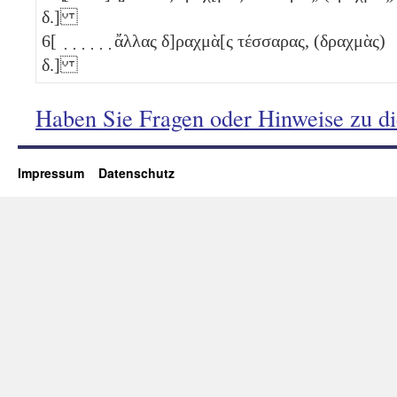
δ
.]
6
[ ̣ ̣ ̣ ̣ ̣ ̣ ἄλλας δ]ραχμὰ[ς τέσσαρας, (δραχμὰς)
δ
.]
Haben Sie Fragen oder Hinweise zu d
Impressum
Datenschutz