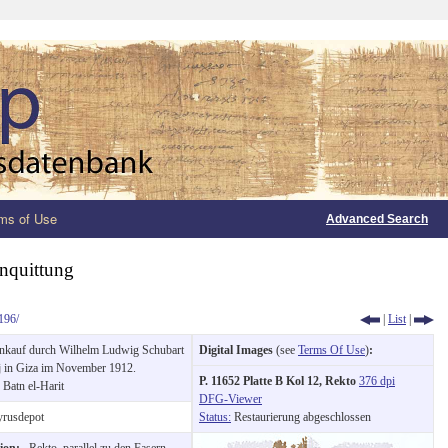
ms of Use
Advanced Search
nquittung
196/
|
List
|
nkauf durch Wilhelm Ludwig Schubart
Digital Images
(see
Terms Of Use
)
:
j in Giza im November 1912.
P. 11652 Platte B Kol 12, Rekto
376 dpi
:
Batn el-Harit
DFG-Viewer
rusdepot
Status:
Restaurierung abgeschlossen
tion:
Rekto, parallel zu den Fasern