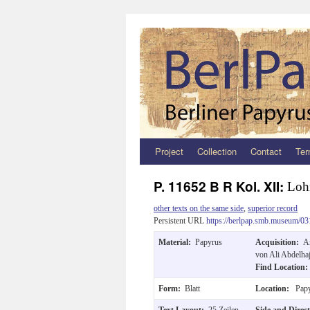
Project
Collection
Contact
Ter
Zum
Inhalt
P. 11652 B R Kol. XII:
Loh
springen
other texts on the same side
,
superior record
Persistent URL
https://berlpap.smb.museum/03
Material:
Papyrus
Acquisition:
A
von Ali Abdelha
Find Location
Form:
Blatt
Location:
Papy
Text Layout:
25 Zeilen,
Side and Direc