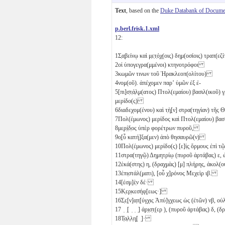
Text
, based on the
Duke Databank of Documen
p.berl.frisk.1.xml
12:
1
Σ̣α̣βείνῳ καὶ μ̣ε̣τ̣ό̣χ̣(οις) δημ(οσίοις) τραπ(
2
οἱ ὑπογεγρα(μμένοι) κτηνοτρόφοι
3
κωμῶν τινων τοῦ Ἡρακλεοπ(ολίτου)
4
νομ(οῦ). ἀπέχ̣ο̣μεν παρʼ ὑμῶν ἐξ ἐ-
5
[πι]σ̣τ̣ά̣λ̣μ(ατος) Πτολ(εμαίου) βασιλ(ικοῦ
μερίδο(ς)
6
διαδεχομ(ένου) καὶ τ̣ὴ̣[ν] στρα(τηγίαν) τῆ
7
Πολ(έμωνος) μερίδος καὶ Πτολ(εμαίου) βα
8
με̣ρ̣ί̣δ̣ος ὑπὲρ φορέτρων πυροῦ,
9
ο̣[ὗ κατή]ξα(μεν) ἀπὸ θησαυρῶ(ν)
10
Πολ(έμωνος) μερίδο(ς) [ε]ἰ̣ς̣ ὅρμους ἐπὶ
11
στρα(τηγῷ) Δημητρίῳ (πυροῦ ἀρτάβας)
ε
,
12
ἑκά(στης)
η
, (δραχμὰς) [
μ
] π̣λήρης, ἀκολ
13
ἐπι̣στάλ(ματι), [οὗ χ]ρόνος Μεχεὶρ
ιβ
.
14
[ἐσμ]ὲ̣ν δέ·
15
Κ̣ερ̣κεσήφ̣[εως·]
16
Σ̣ε̣[ν]α̣π̣[ύγχις Ἀπύ]γχεως ὡς (ἐτῶν)
νβ
, ο
17
̣ ̣[ ̣ ̣ ̣] ἀ̣ρ̣ι̣σ̣τ̣(ερ ), (πυροῦ ἀρτάβας)
δ
, (δ
18
Τ̣α̣λ̣λ̣η̣[ ̣]·