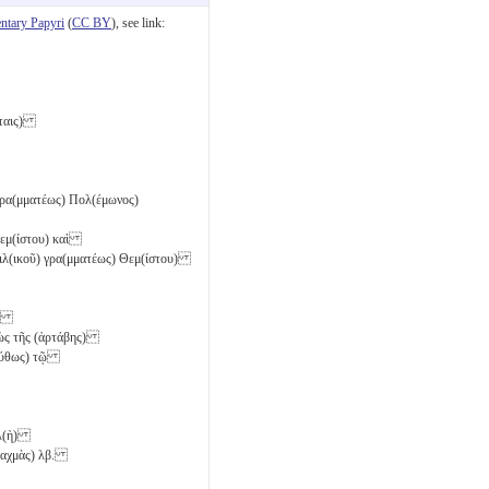
tary Papyri
(
CC BY
), see link:
εζίταις)
) γρα(μματέως) Πολ(έμωνος)
ς Θεμ(ίστου) καὶ
σιλ(ικοῦ) γρα(μματέως) Θεμ(ίστου)
 τῷ
 ὡς τῆς (ἀρτάβης)
(ούθως) τῷ
ὐλ(ὴ)
ραχμὰς)
λβ
.