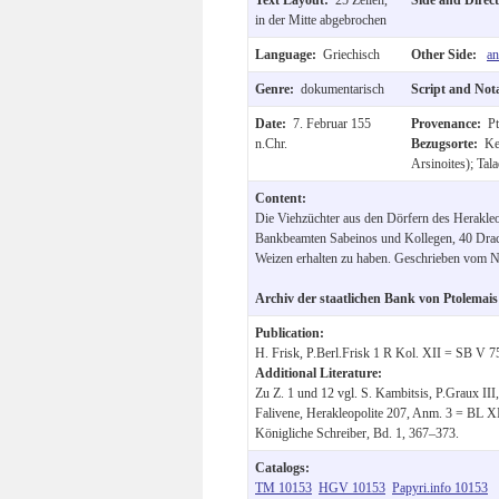
in der Mitte abgebrochen
Language:
Griechisch
Other Side:
an
Genre:
dokumentarisch
Script and Not
Date:
7. Februar 155
Provenance:
Pt
n.Chr.
Bezugsorte:
Ke
Arsinoites); Tal
Content:
Die Viehzüchter aus den Dörfern des Herakleopo
Bankbeamten Sabeinos und Kollegen, 40 Drac
Weizen erhalten zu haben. Geschrieben vom N
Archiv der staatlichen Bank von Ptolemais
Publication:
H. Frisk, P.Berl.Frisk 1 R Kol. XII = SB V 7
Additional Literature:
Zu Z. 1 und 12 vgl. S. Kambitsis, P.Graux III
Falivene, Herakleopolite 207, Anm. 3 = BL XI
Königliche Schreiber, Bd. 1, 367–373.
Catalogs:
TM 10153
HGV 10153
Papyri.info 10153