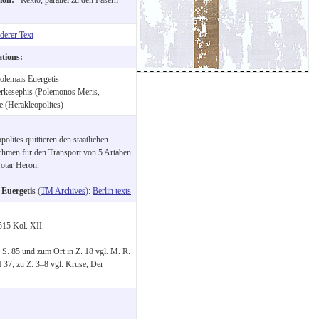
derer Text
ations:
olemais Euergetis
rkesephis (Polemonos Meris,
ae (Herakleopolites)
lites quittieren den staatlichen
hmen für den Transport von 5 Artaben
otar Heron.
 Euergetis
(
TM Archives
):
Berlin texts
515 Kol. XII.
, S. 85 und zum Ort in Z. 18 vgl. M. R.
 37; zu Z. 3–8 vgl. Kruse, Der