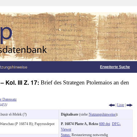
tzungshinweise
Erweiterte Suche
– Kol. III Z. 17:
Brief des Strategen Ptolemaios an den
r Datensatz
5453/
|
Liste
|
busir el-Melek (?)
Digitalisate
(siehe
Nutzungshinweise
)
:
Warschau (P 16874 B); Papyrusdepot
P. 16874 Platte A, Rekto
600 dpi
DFG-
Viewer
Status:
Restaurierung notwendig