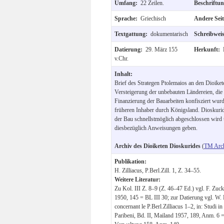
Umfang:
22 Zeilen.
Beschriftu
Sprache:
Griechisch
Andere Sei
Textgattung:
dokumentarisch
Schreibwei
Datierung:
29. März 155
Herkunft:
v.Chr.
Inhalt:
Brief des Strategen Ptolemaios an den Dioiket
Versteigerung der unbebauten Ländereien, die 
Finanzierung der Bauarbeiten konfisziert wur
früheren Inhaber durch Königsland. Dioskuri
der Bau schnellstmöglich abgeschlossen wir
diesbezüglich Anweisungen geben.
Archiv des Dioiketen Dioskurides
(
TM Arc
Publikation:
H. Zilliacus, P.Berl.Zill. 1, Z. 34–55.
Weitere Literatur:
Zu Kol. III Z. 8–9 (Z. 46–47 Ed.) vgl. F. Zuck
1950, 145 = BL III 30; zur Datierung vgl. W.
concernant le P.Berl.Zilliacus 1–2, in: Studi i
Paribeni, Bd. II, Mailand 1957, 189, Anm. 6 