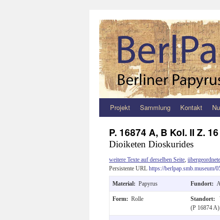
Projekt
Sammlung
Kontakt
Nu
Zum
Inhalt
P. 16874 A, B Kol. II Z. 16 
Dioiketen Dioskurides
springen
weitere Texte auf derselben Seite
,
übergeordnete
Persistente URL
https://berlpap.smb.museum/0
Material:
Papyrus
Fundort:
A
Form:
Rolle
Standort:
(P 16874 A)