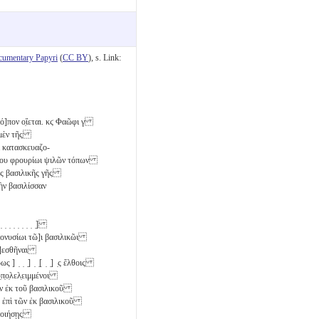
cumentary Papyri
(
CC BY
), s. Link:
ό]πον ο̣ἴεται.
κϛ
Φαῶφι
γ
ὶ μὲν τῆς
ι κατασκευαζο-
ὅρμου φρουρίωι ψιλῶν τόπων
τῆς βασιλικῆς γῆς
ὴν βασιλίσσαν
 ̣ ̣ ̣ ̣ ̣ ̣ ̣ ̣ ̣ ̣]
κεις [Διονυσίωι τῶ]ι βασιλικῶι
ὸ πι]εσθῆναι
καί[ρως ] ̣ ̣ ̣] ̣ ̣[ ̣ ̣] ̣ς ἔλθοις
πων ὑ̣π̣ο̣λελ̣ειμμένοι
χθείησαν ἐκ τοῦ βασιλικοῦ
 ὅσαπερ ἐπὶ τῶν ἐκ βασιλικοῦ
ἂν ποιήσῃς