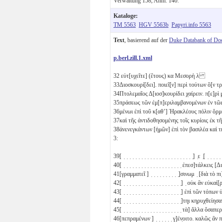
Verwaltung 158, Anm. 140.
Kataloge:
TM 5563
HGV 5563b
Papyri.info 5563
Text
, basierend auf der
Duke Databank of Do
p.berl.zill.1.xml
32
εὐτ[υχεῖτε] (ἔτους)
κα
Μεσορὴ
λ
33
Διοσκουρί[δει]. ποιεῖ[ν] περὶ τούτων ὃ[ν τρ
34
Πτολεμαῖος Δ[ιοσ]κουρίδει χαίρειν. π[ε]ρ
35
πράσεως τῶν ἐμ[π]εριλαμβανομένων ἐν τῶ
36
μένωι ἐπὶ τοῦ κ[αθʼ] Ἡρακλέους πόλιν 
37
καὶ τῆς ἀντιδοθησομένης τοῖς κυρίοις ἐκ 
38
ἀνενεγκάντων [ἡμῶν] ἐπὶ τὸν βασιλέα καὶ τ
3:
39
[ ̣ ̣ ̣ ̣ ̣ ̣ ̣ ̣ ̣ ̣ ̣ ̣ ̣ ̣ ̣ ̣ ̣ ̣ ̣ ̣ ̣ ̣ ̣ ̣] ̣ε ̣[ ̣ ̣ ̣ ̣
40
[ ̣ ̣ ̣ ̣ ̣ ̣ ̣ ̣ ̣ ̣ ̣ ̣ ̣ ̣ ̣ ̣ ̣ ̣ ̣ ̣ ἐπεσ]τάλ
41
[γραμματεῖ ] ̣ ̣ ̣ ̣ ̣ ̣ ̣ ̣ ̣ ̣]σινωμ ̣ [διὰ τ
42
[ ̣ ̣ ̣ ̣ ̣ ̣ ̣ ̣ ̣ ̣ ̣ ̣ ̣ ̣ ̣ ̣ ̣ ̣ ̣ ̣] ̣ οὐκ ἂν εὐ
43
[ ̣ ̣ ̣ ̣ ̣ ̣ ̣ ̣ ̣ ̣ ̣ ̣ ̣ ̣ ̣ ̣ ̣ ̣ ̣ ̣] ἐπὶ τῶν τό
44
[ ̣ ̣ ̣ ̣ ̣ ̣ ̣ ̣ ̣ ̣ ̣ ̣ ̣ ̣ ̣ ̣ ̣ ̣ ̣ ̣]τη̣ι κηρυ
45
[ ̣ ̣ ̣ ̣ ̣ ̣ ̣ ̣ ̣ ̣ ̣ ̣ ̣ ̣ ̣ ̣ ̣ ̣ ̣ ̣ τὰ] ἄλλα
46
[πεπραμένων ] ̣ ̣ ̣ ̣ ̣ ̣ γ]έν̣οιτο. καλῶς 