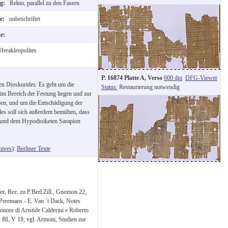
ng:
Rekto, parallel zu den Fasern
te:
unbeschriftet
se:
Herakleopolites
P. 16874 Platte A, Verso
600 dpi
DFG-Viewer
en Dioskurides. Es geht um die
Status:
Restaurierung notwendig
im Bereich der Festung liegen und zur
den, und um die Entschädigung der
des soll sich außerdem bemühen, dass
d und dem Hypodioiketen Sarapion
hives
):
Berliner Texte
er, Rez. zu P.Berl.Zill., Gnomon 22,
 Peremans - E. Van ´t Dack, Notes
n onore di Aristide Calderini e Roberto
= BL V 18; vgl. Armoni, Studien zur