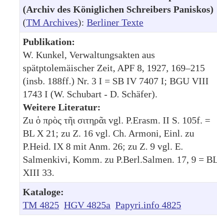
(Archiv des Königlichen Schreibers Paniskos)
(
TM Archives
):
Berliner Texte
Publikation:
W. Kunkel, Verwaltungsakten aus
spätptolemäischer Zeit, APF 8, 1927, 169–215
(insb. 188ff.) Nr. 3 I = SB IV 7407 I; BGU VIII
1743 I (W. Schubart - D. Schäfer).
Weitere Literatur:
Zu ὁ πρὸς τῆι σιτηρᾶι vgl. P.Erasm. II S. 105f. =
BL X 21; zu Z. 16 vgl. Ch. Armoni, Einl. zu
P.Heid. IX 8 mit Anm. 26; zu Z. 9 vgl. E.
Salmenkivi, Komm. zu P.Berl.Salmen. 17, 9 = B
XIII 33.
Kataloge:
TM 4825
HGV 4825a
Papyri.info 4825