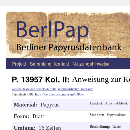
Projekt
Sammlung
Kontakt
Nutzungshinweise
Zum
Inhalt
P. 13957 Kol. II:
Anweisung zur Ko
springen
weitere Texte auf derselben Seite
,
übergeordneter Datensatz
Persistente URL
https://berlpap.smb.museum/03967/
Material:
Papyrus
Fundort:
Abusir el-Melek
Form:
Blatt
Standort:
Papyrusdepot
Umfang:
16 Zeilen
Beschriftung:
Rekto,