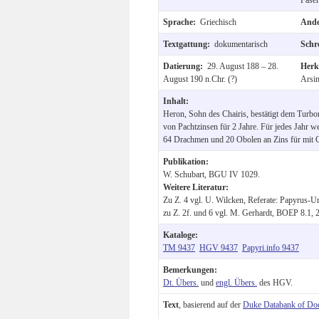
Sprache:
Griechisch
Ande
Textgattung:
dokumentarisch
Schr
Datierung:
29. August 188 – 28.
Herk
August 190 n.Chr. (?)
Arsin
Inhalt:
Heron, Sohn des Chairis, bestätigt dem Turbo
von Pachtzinsen für 2 Jahre. Für jedes Jahr w
64 Drachmen und 20 Obolen an Zins für mit G
Publikation:
W. Schubart, BGU IV 1029.
Weitere Literatur:
Zu Z. 4 vgl. U. Wilcken, Referate: Papyrus-
zu Z. 2f. und 6 vgl. M. Gerhardt, BOEP 8.1, 2
Kataloge:
TM 9437
HGV 9437
Papyri.info 9437
Bemerkungen:
Dt. Übers.
und
engl. Übers.
des HGV.
Text
, basierend auf der
Duke Databank of Do