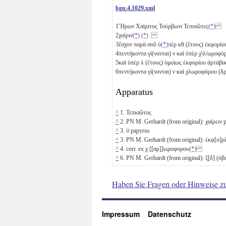
bgu.4.1029.xml
1
Ἥρων Χαίριτος Τούρβωνι Τεπισῶτες
(*)
2
χαίριν
(*)
(*)
.
3
ἔσχον παρὰ σοῦ ὑ
(*)
πὲρ
κθ
(ἔτους) ἐκφο̣ρίο
4
πεντήκοντα γί(νονται)
ν
καὶ ὑπὲρ χ\λ/ωροφό
5
καὶ ὑπὲρ
λ
(ἔτους) ὁμοίως ἐκφορίου ἀρτά
6
πεντήκοντα γί(νονται)
ν
καὶ χλωροφόρου (δ
Apparatus
^
1. Τεπισῶτος
^
2. PN M. Gerhardt (from original): χαίρειν p
^
3. ὑ̈ papyrus
^
3. PN M. Gerhardt (from original): ἐκφ[ο]ρί
^
4. corr. ex χ [[αρ]]ωροφορου
(*)
^
6. PN M. Gerhardt (from original):
ξ̣[δ]
(ὀβ
Haben Sie Fragen oder Hinweise z
Impressum
Datenschutz