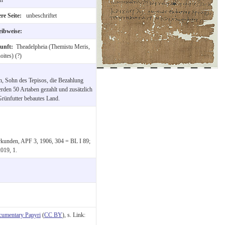
re Seite:
unbeschriftet
eibweise:
unft:
Theadelpheia (Themistu Meris,
oites) (?)
n, Sohn des Tepisos, die Bezahlung
erden 50 Artaben gezahlt und zusätzlich
rünfutter bebautes Land.
Urkunden, APF 3, 1906, 304 = BL I 89;
019, 1.
cumentary Papyri
(
CC BY
), s. Link: