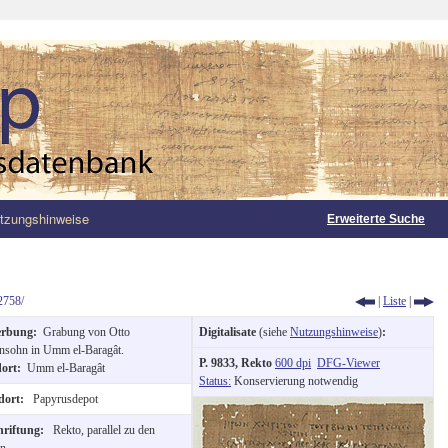
tzungshinweise
Erweiterte Suche
2758/
|
Liste
|
erbung:
Grabung von Otto
Digitalisate
(siehe
Nutzungshinweise
)
:
nsohn in Umm el-Baragât.
P. 9833, Rekto
600 dpi
DFG-Viewer
dort:
Umm el-Baragât
Status:
Konservierung notwendig
dort:
Papyrusdepot
hriftung:
Rekto, parallel zu den
rn