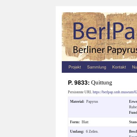
Projekt
Sammlung
Kontakt
Nu
Zum
Inhalt
P. 9833:
Quittung
springen
Persistente URL
https://berlpap.smb.museum/0
Material:
Papyrus
Erw
Rube
Fun
Form:
Blatt
Stan
Umfang:
6 Zeilen.
Besc
Fase