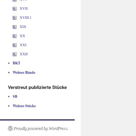
XVII
XVIII.1
XIX
XX
XXI
XXII
BKT
Weitere Bände
Verstreut publizierte Stücke
SB
Weitere Stücke