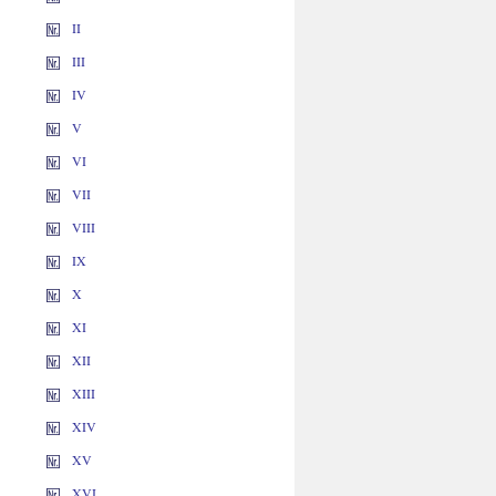
II
III
IV
V
VI
VII
VIII
IX
X
XI
XII
XIII
XIV
XV
XVI