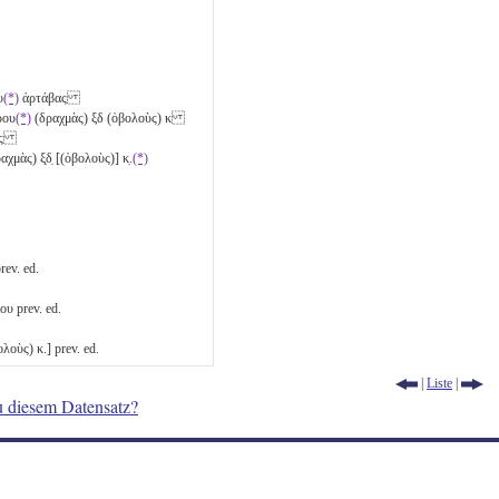
υ
(*)
ἀρτάβας
ρου
(*)
(δραχμὰς)
ξδ
(ὀβολοὺς)
κ
βας
ραχμὰς)
ξ̣δ̣
[(ὀβολοὺς)]
κ̣
.
(*)
rev. ed.
ου prev. ed.
ολοὺς)
κ
.] prev. ed.
|
Liste
|
u diesem Datensatz?