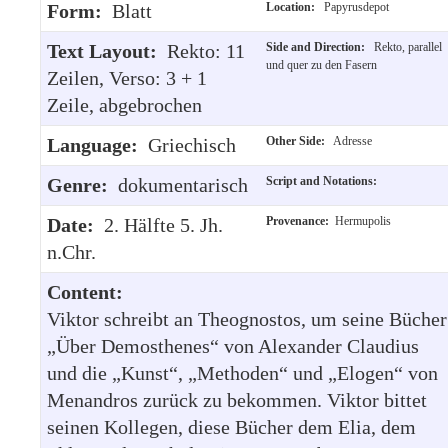
Form:
Blatt
Location:
Papyrusdepot
Text Layout:
Rekto: 11
Side and Direction:
Rekto, parallel
und quer zu den Fasern
Zeilen, Verso: 3 + 1
Zeile, abgebrochen
Language:
Griechisch
Other Side:
Adresse
Genre:
dokumentarisch
Script and Notations:
Date:
2. Hälfte 5. Jh.
Provenance:
Hermupolis
n.Chr.
Content:
Viktor schreibt an Theognostos, um seine Bücher
„Über Demosthenes“ von Alexander Claudius
und die „Kunst“, „Methoden“ und „Elogen“ von
Menandros zurück zu bekommen. Viktor bittet
seinen Kollegen, diese Bücher dem Elia, dem