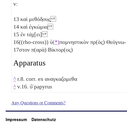
v:
13
καὶ μεθόδ̣ου̣ς̣
14
καὶ ἐγκώμια̣
15
ἐν τάχ[ει]
16
((rho-cross)) ὑ
(*)
πομνηστικὸν πρ(ὸς) Θεόγνω-
17
στον π(αρὰ) Βίκτορ(ος)
Apparatus
^
r.8. corr. ex αναγκαζομεθα
^
v.16. ὑ̈ papyrus
Any Questions or Comments?
Impressum
Datenschutz