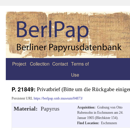
Project
Collection
Contact
Terms of
Zum
Use
Inhalt
springen
P. 21849:
Privatbrief (Bitte um die Rückgabe einige
Persistent URL
https://berlpap.smb.museum/04873/
Material:
Papyrus
Acquisition:
Grabung von Otto
Rubensohn in Eschmunen am 24.
Januar 1905 (Blechkiste 154).
Find Location:
Eschmunen