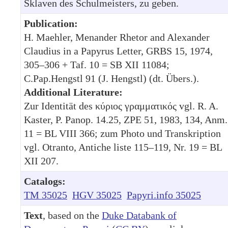
Sklaven des Schulmeisters, zu geben.
Publication:
H. Maehler, Menander Rhetor and Alexander
Claudius in a Papyrus Letter, GRBS 15, 1974,
305–306 + Taf. 10 = SB XII 11084;
C.Pap.Hengstl 91 (J. Hengstl) (dt. Übers.).
Additional Literature:
Zur Identität des κύριος γραμματικός vgl. R. A.
Kaster, P. Panop. 14.25, ZPE 51, 1983, 134, Anm.
11 = BL VIII 366; zum Photo und Transkription
vgl. Otranto, Antiche liste 115–119, Nr. 19 = BL
XII 207.
Catalogs:
TM 35025
HGV 35025
Papyri.info 35025
Text
, based on the
Duke Databank of