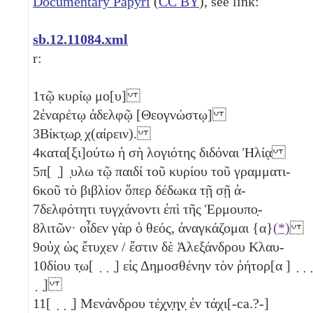
Documentary Papyri
(
CC BY
), see link:
sb.12.11084.xml
r:
1
τῷ κυρίῳ μο[υ]
2
ἐναρέτῳ ἀδελφῷ [Θεογνώστῳ]
3
Βίκτ̣ω̣ρ̣ χ(αίρειν).
4
κατα[ξι]ούτω ἡ σὴ λογιότης διδόναι Ἠλίᾳ
5
π[ ̣] ̣υλω τῷ παιδί τοῦ κυρίου τοῦ γραμματι-
6
κοῦ τὸ βιβλίον ὅπερ δέδωκα τῇ σῇ ἀ-
7
δελφότητι τυγχάνοντι ἐπὶ τῆς Ἑρμουπο̣-
8
λιτῶν· οἶδεν γὰρ ὁ θεός, ἀναγκάζομαι {α}
(*)
9
οὐχ ὡς ἔτυχεν / ἔστιν δὲ Ἀλεξάνδρου Κλαυ-
10
δίου τ̣ω[ ̣ ̣ ̣] εἰς Δημοσθένην τὸν ῥήτορ[α ] ̣ ̣ ̣
̣ ̣]
11
[ ̣ ̣ ̣] Μενάνδρου τέχ̣ν̣η̣ν̣ ἐν τάχι[-ca.?-]