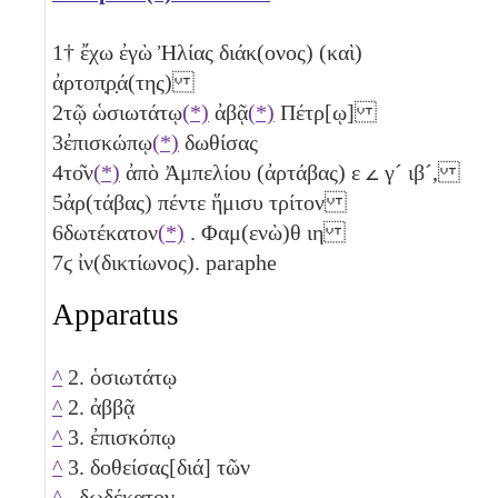
1
† ἔχω ἐγὼ Ἠλίας διάκ(ονος) (καὶ)
ἀρτοπ̣ρ̣ά(της)
2
τῷ ὡσιωτάτῳ
(*)
ἀβᾷ
(*)
Πέτρ[ῳ]
3
ἐπισκώπῳ
(*)
δωθίσας
4
το͂ν
(*)
ἀπὸ Ἀμπελίου (ἀρτάβας)
ε
𐅵
γ´
ιβ´
,
5
ἀρ(τάβας)
πέντε
ἥμισυ
τρίτον
6
δωτέκατον
(*)
. Φαμ(ενὼ)θ
ιη
7
ϛ
ἰν(δικτίωνος). paraphe
Apparatus
^
2. ὁσιωτάτῳ
^
2. ἀββᾷ
^
3. ἐπισκόπῳ
^
3. δοθείσας[διά] τῶν
^
. δωδέκατον