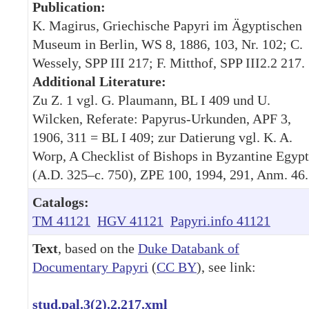
Publication:
K. Magirus, Griechische Papyri im Ägyptischen
Museum in Berlin, WS 8, 1886, 103, Nr. 102; C.
Wessely, SPP III 217; F. Mitthof, SPP III2.2 217.
Additional Literature:
Zu Z. 1 vgl. G. Plaumann, BL I 409 und U.
Wilcken, Referate: Papyrus-Urkunden, APF 3,
1906, 311 = BL I 409; zur Datierung vgl. K. A.
Worp, A Checklist of Bishops in Byzantine Egypt
(A.D. 325–c. 750), ZPE 100, 1994, 291, Anm. 46.
Catalogs:
TM 41121
HGV 41121
Papyri.info 41121
Text
, based on the
Duke Databank of
Documentary Papyri
(
CC BY
), see link:
stud.pal.3(2).2.217.xml