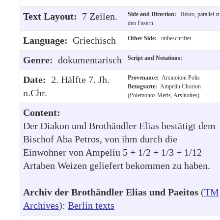
Text Layout:
7 Zeilen.
Side and Direction:
Rekto, parallel z
den Fasern
Language:
Griechisch
Other Side:
unbeschriftet
Genre:
dokumentarisch
Script and Notations:
Date:
2. Hälfte 7. Jh.
Provenance:
Arsinoiton Polis
Bezugsorte:
Ampeliu Chorion
n.Chr.
(Polemonos Meris, Arsinoites)
Content:
Der Diakon und Brothändler Elias bestätigt dem
Bischof Aba Petros, von ihm durch die
Einwohner von Ampeliu 5 + 1/2 + 1/3 + 1/12
Artaben Weizen geliefert bekommen zu haben.
Archiv der Brothändler Elias und Paeitos
(
TM
Archives
):
Berlin texts