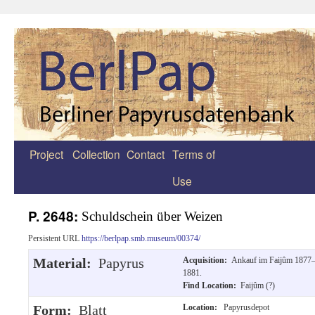
Project
Collection
Contact
Terms of
Zum
Use
Inhalt
springen
P. 2648:
Schuldschein über Weizen
Persistent URL
https://berlpap.smb.museum/00374/
Material:
Papyrus
Acquisition:
Ankauf im Faijûm 1877
1881.
Find Location:
Faijûm (?)
Form:
Blatt
Location:
Papyrusdepot