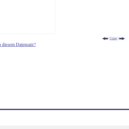
|
Liste
|
u diesem Datensatz?