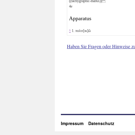
((tachygraphic-marks))
4
e
Apparatus
^
1. πολιτ[ικ]ῶ
Haben Sie Fragen oder Hinweise z
Impressum
Datenschutz