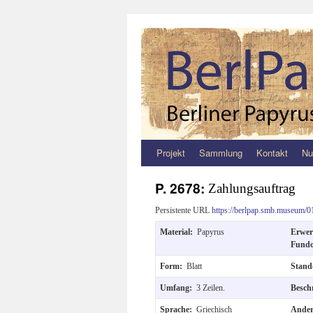
Projekt
Sammlung
Kontakt
Nu
Zum
Inhalt
P. 2678:
Zahlungsauftrag
springen
Persistente URL
https://berlpap.smb.museum/0
Material:
Papyrus
Erwe
Fund
Form:
Blatt
Stand
Umfang:
3 Zeilen.
Besch
Sprache:
Griechisch
Ander