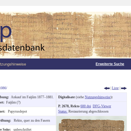
tzungshinweise
Erweiterte Suche
1086/
|
Liste
|
rbung:
Ankauf im Faijûm 1877–1881.
Digitalisate
(siehe
Nutzungshinweise
)
:
ort:
Faijûm (?)
P. 2678, Rekto
600 dpi
DFG-Viewer
ort:
Papyrusdepot
Status:
Restaurierung abgeschlossen
riftung:
Rekto, quer zu den Fasern
e Seite:
unbeschriftet