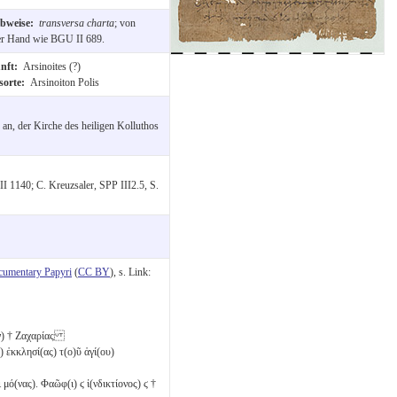
ibweise:
transversa charta
; von
er Hand wie BGU II 689.
unft:
Arsinoites (?)
sorte:
Arsinoiton Polis
 an, der Kirche des heiligen Kolluthos
 1140; C. Kreuzsaler, SPP III2.5, S.
cumentary Papyri
(
CC BY
), s. Link:
ν) † Ζαχαρίας
ς) ἐκκλησί(ας) τ(ο)ῦ ἁγί(ου)
ι μό(νας). Φαῶφ(ι)
ϛ
ἰ(νδικτίονος)
ϛ
†