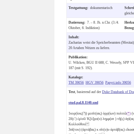
Textgattung:
dokumentarisch
Schre
gleich
Datierung:
7. – 8. Jh. n.Chr. (3./4.
Herk
Oktober, 6. Indiktion)
Bezug
Inhalt:
Zacharias weist die Speicherbeamten (Mesitai)
20 Artaben Weizen zu liefern.
Publikation:
U. Wilcken, BGU II 688; C. Wessely, SPP VIII
187 (mit S. 192).
Kataloge:
TM 39056
HGV 39056
Papyri.info 39056
Text
, basierend auf der
Duke Databank of Do
stud.pal.8.1140.xml
1
κυρ(ίοις(?)) μεσίτ(αις) ὁρρ(ίων) πολιτῶ
(*)
(
2
δ(ιʼ) ἐμ\οῦ/ Κ̣[ύ]ρ̣ο(υ) λημμ(ατ ) τῆ(ς) ἁγί(α
Κολλούθου
3
σί(του) (ἀρτάβας)
κ
σίτ(ο)υ ἀρτάβ(ας) εἴκοσ