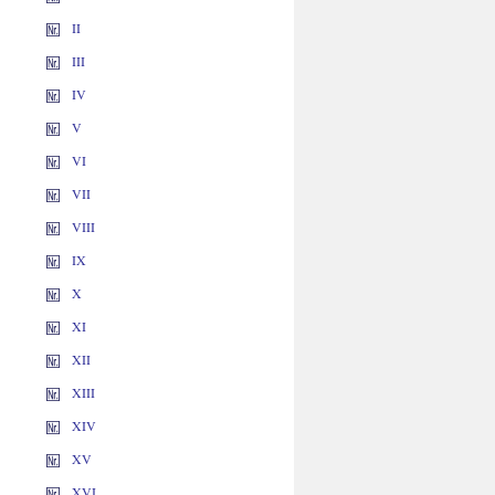
II
III
IV
V
VI
VII
VIII
IX
X
XI
XII
XIII
XIV
XV
XVI