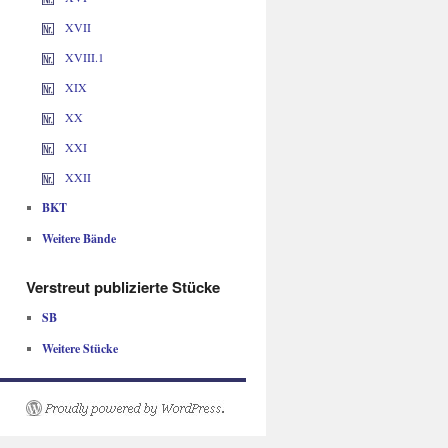
XVII
XVIII.1
XIX
XX
XXI
XXII
BKT
Weitere Bände
Verstreut publizierte Stücke
SB
Weitere Stücke