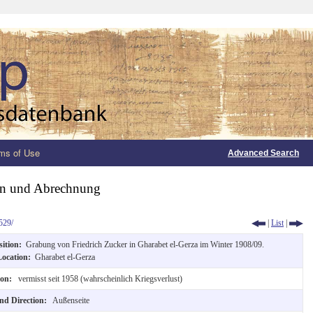
ms of Use
Advanced Search
ern und Abrechnung
529/
|
List
|
sition:
Grabung von Friedrich Zucker in Gharabet el-Gerza im Winter 1908/09.
Location:
Gharabet el-Gerza
ion:
vermisst seit 1958 (wahrscheinlich Kriegsverlust)
and Direction:
Außenseite