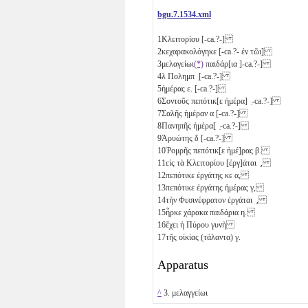
bgu.7.1534.xml
1
Κλειτορίου [-ca.?-]
2
κεχαρακολόγηκε [-ca.?- ἐν τῶι]
3
μελαγείωι
(*)
παιδάρ[ια ]-ca.?-]
4
λ
Πολημπ ̣[-ca.?-]
5
ἡμέρας
ε
. [-ca.?-]
6
Σοντοῦς πεπότικ[ε ἡμέρα] ̣-ca.?-]
7
Σαλῆς ἡμέραν
α
[-ca.?-]
8
Πανηπῆς ἡμέρα[ ̣-ca.?-]
9
Ἁρυώτης
δ
[-ca.?-]
10
Ῥομρῆς πεπότικ[ε ἡμέ]ρας
β
.
11
εἰς τὰ Κλειτορίου [ἐργ]άται ̣,
12
πεπότικε ἐργάτης
κε
α
,
13
πεπότικε ἐργάτης ἡμέρας
γ
,
14
τὴν Φεσινέφρατον ἐργάται ̣,
15
ἦρκε χάρακα παιδά̣ρια
η
.
16
ἔχει ἡ Πύρου γυνὴ
17
τῆς οἰκίας (τάλαντα)
γ
.
Apparatus
^
3. μελαγγείωι