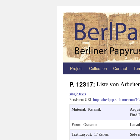
Project
Collection
Contact
Ter
Zum
Inhalt
P. 12317:
Liste von Arbeit
springen
single texts
Persistent URL
https://berlpap.smb.museum/16
Material:
Keramik
Acqui
Find 
Form:
Ostrakon
Locat
Text Layout:
17 Zeilen.
Side 