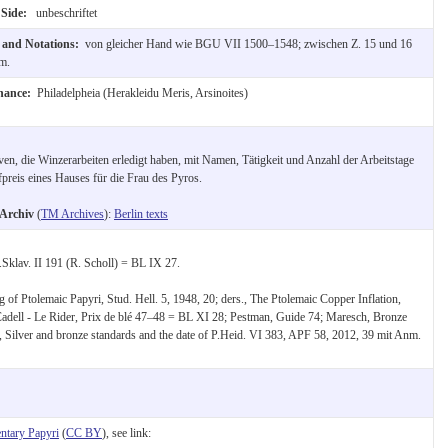
 Side:
unbeschriftet
t and Notations:
von gleicher Hand wie BGU VII 1500–1548; zwischen Z. 15 und 16
m.
nance:
Philadelpheia (Herakleidu Meris, Arsinoites)
en, die Winzerarbeiten erledigt haben, mit Namen, Tätigkeit und Anzahl der Arbeitstage
reis eines Hauses für die Frau des Pyros.
-Archiv
(
TM Archives
):
Berlin texts
Sklav. II 191 (R. Scholl) = BL IX 27.
of Ptolemaic Papyri, Stud. Hell. 5, 1948, 20; ders., The Ptolemaic Copper Inflation,
 Cadell - Le Rider, Prix de blé 47–48 = BL XI 28; Pestman, Guide 74; Maresch, Bronze
, Silver and bronze standards and the date of P.Heid. VI 383, APF 58, 2012, 39 mit Anm.
tary Papyri
(
CC BY
), see link: