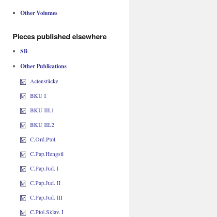
Other Volumes
Pieces published elsewhere
SB
Other Publications
Actenstücke
BKU I
BKU III.1
BKU III.2
C.Ord.Ptol.
C.Pap.Hengstl
C.Pap.Jud. I
C.Pap.Jud. II
C.Pap.Jud. III
C.Ptol.Sklav. I