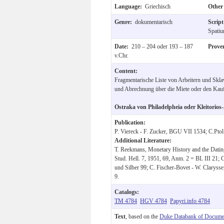
Language:
Griechisch
Other
Genre:
dokumentarisch
Scrip
Spatiu
Date:
210 – 204 oder 193 – 187
Prove
v.Chr.
Content:
Fragmentarische Liste von Arbeitern und Sklav
und Abrechnung über die Miete oder den Kaufp
Ostraka von Philadelpheia oder Kleitorios
Publication:
P. Viereck - F. Zucker, BGU VII 1534; C.Ptol.
Additional Literature:
T. Reekmans, Monetary History and the Dating 
Stud. Hell. 7, 1951, 69, Anm. 2 = BL III 21;
und Silber 99; C. Fischer-Bovet - W. Clarysse
9.
Catalogs:
TM 4784
HGV 4784
Papyri.info 4784
Text
, based on the
Duke Databank of Documen