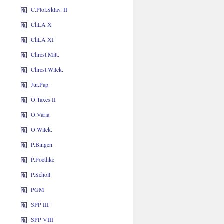
C.Ptol.Sklav. II
ChLA X
ChLA XI
Chrest.Mitt.
Chrest.Wilck.
Jur.Pap.
O.Taxes II
O.Varia
O.Wilck.
P.Bingen
P.Poethke
P.Scholl
PGM
SPP III
SPP VIII