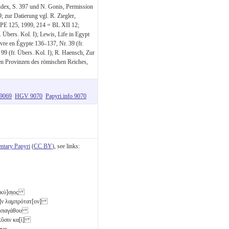
Index, S. 397 und N. Gonis, Permission
; zur Datierung vgl. R. Ziegler,
PE 125, 1999, 214 = BL XII 12;
Übers. Kol. I); Lewis, Life in Egypt
ivre en Égypte 136–137, Nr. 39 (fr.
 99 (fr. Übers. Kol. I); R. Haensch, Zur
n Provinzen des römischen Reiches,
 9069
HGV 9070
Papyri.info 9070
.
tary Papyri
(
CC BY
), see links:
κύ]σ̣ι̣ο̣ς
ὸ]ν λαμπρότατ[ον]
 Ἁρπαγάθου
ακῦσιν κα[ὶ]
να̣-