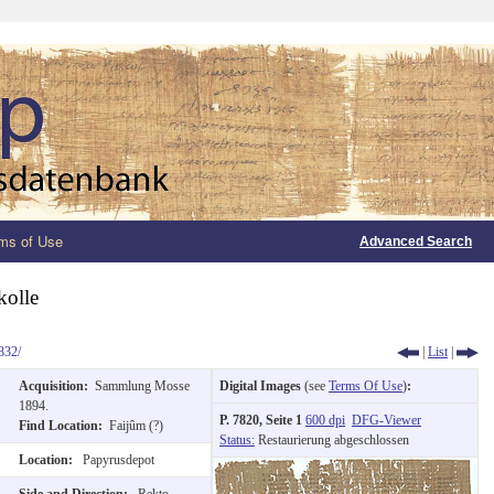
ms of Use
Advanced Search
kolle
832/
|
List
|
Acquisition:
Sammlung Mosse
Digital Images
(see
Terms Of Use
)
:
1894.
P. 7820, Seite 1
600 dpi
DFG-Viewer
Find Location:
Faijûm (?)
Status:
Restaurierung abgeschlossen
Location:
Papyrusdepot
Side and Direction:
Rekto,