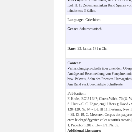
Kol. II: 15 Zeilen; am linken Rand Spuren vo
mindestens 3 Zeilen.
Language:
Griechisch
Genre:
dokumentarisch
Date:
23. Januar 171 n.Chr.
Content:
Verhandlungsprotokolle über zwei dem Oberpri
Anträge auf Beschneidung von Panephremmis,
bzw. Pakysis, Sohn des Priesters Harpagathes
Am Rand stark beschädigte Schriftreste.
Publication:
F. Krebs, BGU I 347; Chrest.Wilck. 76 (U. Wi
S. Hunt - C. C. Edgar, engl. Übers.); David -
128–129, Nr. 64 = BL III 11; Pestman, New P
= BL IX 19; C. Messerer, Corpus des papyrus g
entre le clergé égyptien et les autorités romai
1, Paderborn 2017, 167–171, Nr. 35.
Additional Literature: