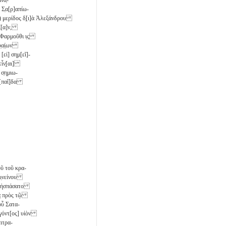
 Σ̣α[ρ]απίω-
) μερίδος δ̣[ι]ὰ Ἀλεξάνδρου
γί[α]ν,
) Φαρμοῦθι
ι̣ϛ̣
̣α̣ί̣ων
[εἰ] σημ[εῖ]-
 εἶν̣[αι]
 σ̣ημιω-
ν [παῖ]δα
οῦ τοῦ κρα-
ω̣νείνου
ι. ἠσπάσατο
]α̣ πρὸς τῷ
οὗ Σατα-
γαγόντ[ος] υἱὸν
ιτρα-