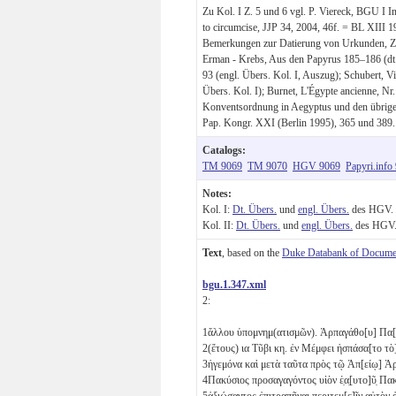
Zu Kol. I Z. 5 und 6 vgl. P. Viereck, BGU I 
to circumcise, JJP 34, 2004, 46f. = BL XIII 19
Bemerkungen zur Datierung von Urkunden, Z
Erman - Krebs, Aus den Papyrus 185–186 (dt. 
93 (engl. Übers. Kol. I, Auszug); Schubert, V
Übers. Kol. I); Burnet, L'Égypte ancienne, Nr.
Konventsordnung in Aegyptus und den übrige
Pap. Kongr. XXI (Berlin 1995), 365 und 389.
Catalogs:
TM 9069
TM 9070
HGV 9069
Papyri.info
Notes:
Kol. I:
Dt. Übers.
und
engl. Übers.
des HGV.
Kol. II:
Dt. Übers.
und
engl. Übers.
des HGV
Text
, based on the
Duke Databank of Documen
bgu.1.347.xml
2:
1
ἄλλου ὑπομνημ(ατισμῶν). Ἁρπαγάθο[υ] Πα[
2
(ἔτους)
ια
Τῦβι
κη
. ἐν Μέμφει ἠσπάσα[το τ
3
ἡγεμόνα καὶ μετὰ ταῦτα πρὸς τῷ Ἀπ[είῳ]
4
Πακύσιος προσαγαγόντος υἱὸν ἑ̣α̣[υτο]ῦ̣ Π
5
ἀξιώσαντος ἐπιτραπῆναι περιτεμ̣[ε]ῖν αὐτὸν ἀ