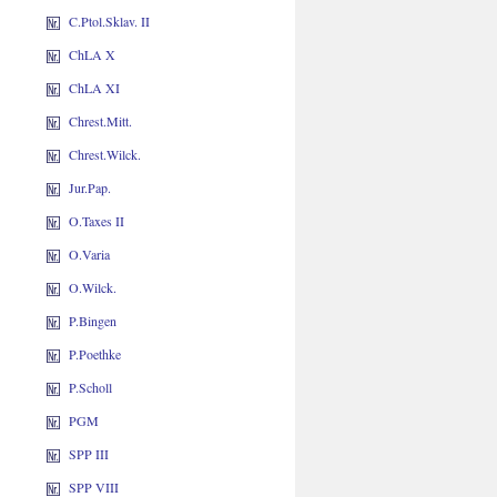
C.Ptol.Sklav. II
ChLA X
ChLA XI
Chrest.Mitt.
Chrest.Wilck.
Jur.Pap.
O.Taxes II
O.Varia
O.Wilck.
P.Bingen
P.Poethke
P.Scholl
PGM
SPP III
SPP VIII