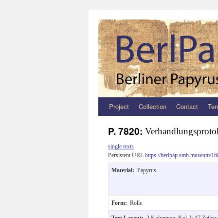
Project
Collection
Contact
Ter
Zum
Inhalt
P. 7820:
Verhandlungsproto
springen
single texts
Persistent URL
https://berlpap.smb.museum/16
Material:
Papyrus
Form:
Rolle
Text Layout:
2 Kolumnen, Kol. I: 17 Zeilen;