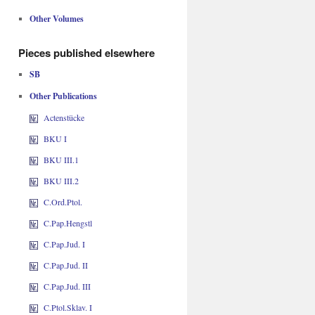
Other Volumes
Pieces published elsewhere
SB
Other Publications
Actenstücke
BKU I
BKU III.1
BKU III.2
C.Ord.Ptol.
C.Pap.Hengstl
C.Pap.Jud. I
C.Pap.Jud. II
C.Pap.Jud. III
C.Ptol.Sklav. I