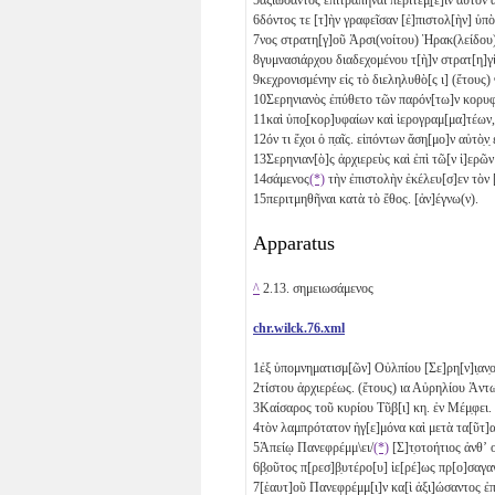
6
δόντος τε [τ]ὴν γραφεῖσαν [ἐ]πιστολ[ὴν] ὑπὸ
7
νος στρατη[γ]οῦ Ἀρσι(νοίτου) Ἡρακ(λείδου
8
γυμνασιάρχου διαδεχομένου τ[ὴ]ν στρατ[η]
9
κεχρονισμένην εἰς τὸ διεληλυθὸ[ς
ι
] (ἔτους
10
Σερηνιανὸς ἐπύθετο τῶν παρόν[τω]ν κορυφ
11
καὶ ὑπο̣[κορ]υφαίων καὶ ἱερογραμ[μα]τέων, 
12
όν τι ἔχοι ὁ π̣αῖς. εἰπόντων ἄση[μο]ν αὐτὸ̣ν̣
13
Σερηνιαν[ὸ]ς ἀρχιερεὺς καὶ ἐπὶ τῶ[ν ἱ]ερῶν
14
σάμενος
(*)
τὴν ἐπιστολὴν ἐκέλευ[σ]εν τὸ
15
περιτμηθῆναι κατὰ τὸ ἔθος. [ἀν]έγνω(ν).
Apparatus
^
2.13. σημειωσάμενος
chr.wilck.76.xml
1
ἐξ ὑπομνηματισμ[ῶν] Οὐλπίου [Σε]ρη[ν]ι̣αν̣
2
τίστου ἀρχιερέως. (ἔτους)
ια
Αὐρηλίου Ἀντ
3
Καίσαρος τοῦ κυρίου Τῦ̣β[ι]
κη
. ἐν Μέμ̣φε
4
τὸν λαμπρότατον ἡγ[ε]μόνα καὶ μετὰ τα[ῦτ
5
Ἀπείῳ Πανεφρέμμ\ει/
(*)
[Σ]τ̣οτοήτιος ἀνθʼ 
6
β̣οῦτος π[ρεσ]β̣υτέρο[υ] ἱε[ρέ]ως πρ[ο]σα
7
[ἑαυτ]οῦ Πανεφρέμμ[ι]ν κα[ὶ ἀξι]ώσαντος ἐπ