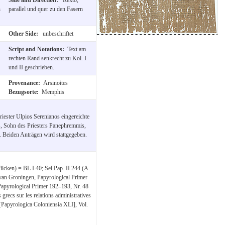
n
parallel und quer zu den Fasern
Other Side:
unbeschriftet
Script and Notations:
Text am
rechten Rand senkrecht zu Kol. I
und II geschrieben.
Provenance:
Arsinoites
Bezugsorte:
Memphis
ester Ulpios Serenianos eingereichte
 Sohn des Priesters Panephremmis,
. Beiden Anträgen wird stattgegeben.
lcken) = BL I 40; Sel.Pap. II 244 (A.
 van Groningen, Papyrological Primer
apyrological Primer 192–193, Nr. 48
recs sur les relations administratives
n [Papyrologica Coloniensia XLI], Vol.