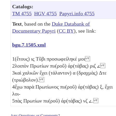
Catalogs:
TM 4755
HGV 4755
Papyri.info 4755
Text
, based on the
Duke Databank of
Documentary Papyri
(
CC BY
), see link:
bgu.7.1505.xml
1
(ἔτους)
ιϛ
Τῦβι προσωφείληκέ μοι
2
λοιπὸν Πρωτίων πυ(ροῦ) ἀρ(τάβας)
ριζ
𐅵
3
καὶ χαλκῶν ἔχει (τάλαντον)
α
(δραχμὰς)
Δτε
(τριώβολον)
.
4
ἔχω παρὰ Πρωτίωνος πυ(ροῦ) ἀρ(τάβας)
ξ
, ἔχει
λοι-
5
πὰς Πρωτίων πυ(ροῦ) ἀρ(τάβας)
νζ
𐅵
.
Any Questions or Comments?