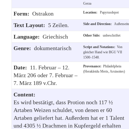
Gerza
Form:
Ostrakon
Location:
Papyrusdepot
Text Layout:
5 Zeilen.
Side and Direction:
Außenseit
Language:
Griechisch
Other Side:
unbeschriftet
Genre:
dokumentarisch
Script and Notations:
Von
gleicher Hand wie BGU VII
1500–1548.
Date:
11. Februar – 12.
Provenance:
Philadelpheia
(Herakleidu Meris, Arsinoites)
März 206 oder 7. Februar –
7. März 189 v.Chr.
Content:
Es wird bestätigt, dass Protion noch 117 ½
Artaben Weizen schuldet, von denen er 60
Artaben geliefert hat. Außerdem hat er 1 Talent
und 4305 ½ Drachmen in Kupfergeld erhalten