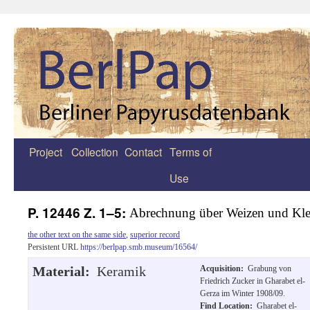
Project
Collection
Contact
Terms of
Zum
Use
Inhalt
springen
P. 12446 Z. 1–5:
Abrechnung über Weizen und Kle
the other text on the same side
,
superior record
Persistent URL
https://berlpap.smb.museum/16564/
Material:
Keramik
Acquisition:
Grabung von
Friedrich Zucker in Gharabet el-
Gerza im Winter 1908/09.
Find Location:
Gharabet el-