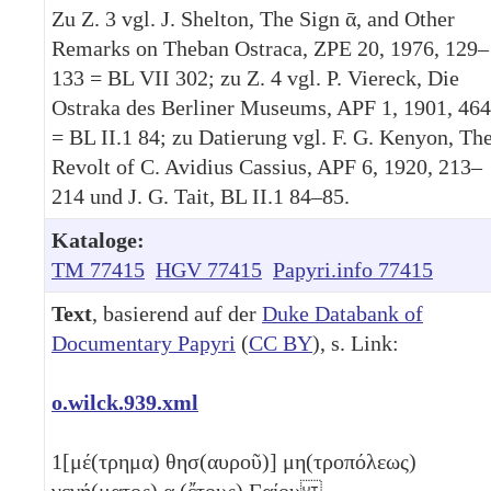
Zu Z. 3 vgl. J. Shelton, The Sign ᾱ, and Other
Remarks on Theban Ostraca, ZPE 20, 1976, 129–
133 = BL VII 302; zu Z. 4 vgl. P. Viereck, Die
Ostraka des Berliner Museums, APF 1, 1901, 464
= BL II.1 84; zu Datierung vgl. F. G. Kenyon, Th
Revolt of C. Avidius Cassius, APF 6, 1920, 213–
214 und J. G. Tait, BL II.1 84–85.
Kataloge:
TM 77415
HGV 77415
Papyri.info 77415
Text
, basierend auf der
Duke Databank of
Documentary Papyri
(
CC BY
), s. Link:
o.wilck.939.xml
1
[μέ(τρημα) θησ(αυροῦ)] μη(τροπόλεως)
γενή(ματος)
α
(ἔτους) Γαίου