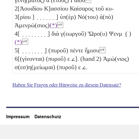
2
[Ἀουιδίου Κ]ασσίου Καίσαρος τοῦ κυ-
3
[ρίου ] ̣ ̣ ̣ ̣ ̣ ̣ ̣] ὑπ(ὲρ) Νό(του) ἀ(πὸ)
Ἀμενρώ(σιος)
(*)
4
[ ̣ ̣ ̣ ̣ ̣ ̣ ̣ ̣ ̣] διὰ γ(εωργοῦ) Ὥρο(υ) Ψενμ ̣( )
(*)
5
[ ̣ ̣ ̣ ̣ ̣ ̣ ̣ ̣] (πυροῦ) πέντε ἥμισυ
6
[(γίνονται) (πυροῦ)
ε
𐅵
]. (hand 2) Ἀμώ(νιος)
σ(εσ)η(μείωμαι) (πυροῦ)
ε
𐅵
.
Haben Sie Fragen oder Hinweise zu diesem Datensatz?
Impressum
Datenschutz