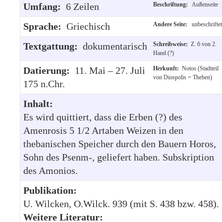
Umfang:
6 Zeilen
Beschriftung:
Außenseite
Sprache:
Griechisch
Andere Seite:
unbeschriftet
Textgattung:
dokumentarisch
Schreibweise:
Z. 6 von 2.
Hand (?)
Datierung:
11. Mai – 27. Juli
Herkunft:
Notos (Stadtteil
von Diospolis = Theben)
175 n.Chr.
Inhalt:
Es wird quittiert, dass die Erben (?) des
Amenrosis 5 1/2 Artaben Weizen in den
thebanischen Speicher durch den Bauern Horos,
Sohn des Psenm-, geliefert haben. Subskription
des Amonios.
Publikation:
U. Wilcken, O.Wilck. 939 (mit S. 438 bzw. 458).
Weitere Literatur: