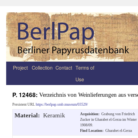
Project
Collection
Contact
Terms of
Zum
Use
Inhalt
springen
P. 12468:
Verzeichnis von Weinlieferungen aus vers
Persistent URL
https://berlpap.smb.museum/03529/
Material:
Keramik
Acquisition:
Grabung von Friedrich
Zucker in Gharabet el-Gerza im Winter
1908/09.
Find Location:
Gharabet el-Gerza