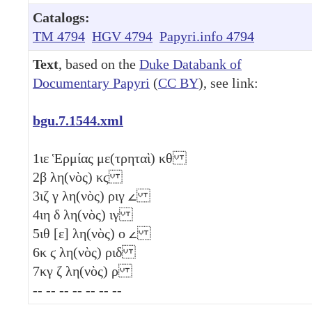
Catalogs:
TM 4794
HGV 4794
Papyri.info 4794
Text
, based on the
Duke Databank of
Documentary Papyri
(
CC BY
), see link:
bgu.7.1544.xml
1
ιε
Ἑρμίας με(τρηταὶ)
κθ
2
β
λη(νὸς)
κϛ
3
ιζ
γ
λη(νὸς)
ριγ
𐅵
4
ιη
δ
λη(νὸς)
ιγ
5
ιθ
[
ε
] λη(νὸς)
ο
𐅵
6
κ
ϛ
λη(νὸς)
ριδ
7
κγ
ζ
λη(νὸς)
ρ
-- -- -- -- -- -- --