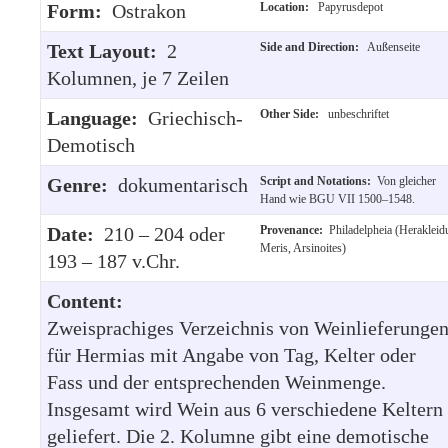
Form:
Ostrakon
Location:
Papyrusdepot
Text Layout:
2
Side and Direction:
Außenseite
Kolumnen, je 7 Zeilen
Language:
Griechisch-
Other Side:
unbeschriftet
Demotisch
Genre:
dokumentarisch
Script and Notations:
Von gleicher
Hand wie BGU VII 1500–1548.
Date:
210 – 204 oder
Provenance:
Philadelpheia (Herakleid
Meris, Arsinoites)
193 – 187 v.Chr.
Content:
Zweisprachiges Verzeichnis von Weinlieferunge
für Hermias mit Angabe von Tag, Kelter oder
Fass und der entsprechenden Weinmenge.
Insgesamt wird Wein aus 6 verschiedene Keltern
geliefert. Die 2. Kolumne gibt eine demotische