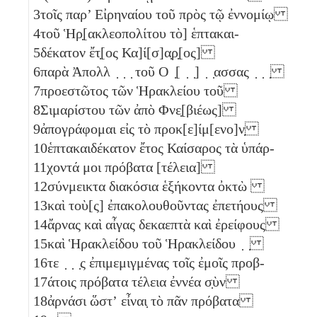
3
τοῖς παρ’ Εἰρηναίου τοῦ πρὸς τῷ ἐννομίῳ
4
τοῦ Ἡρ̣[ακλεοπολίτου τὸ] ἑπτακαι-
5
δέκατον ἔτ̣[ος Κα]ί[σ]α̣ρ̣[ος]
6
παρὰ Ἀπολλ ̣ ̣ ̣ τοῦ Ο ̣[ ̣ ̣] ̣ ̣ασσας ̣ ̣ ̣
7
προεστῶτος τῶν Ἡρακλείου τοῦ
8
Σιμαρίστου τῶν ἀπὸ Φνε̣[βιέως]
9
ἀπογράφομαι εἰς τὸ προκ[ε]ίμ[ενο]ν̣
10
ἑπτακαιδέκατον ἔτος Καίσαρος τὰ ὑπάρ-
11
χοντά μοι πρόβατα [τέλεια]
12
σύνμεικτα διακόσια ἑξήκοντα ὀκτὼ
13
καὶ τοὺ[ς] ἐπακολουθοῦντας ἐπετήους
14
ἄρνας καὶ αἶγας δεκαεπτὰ
καὶ ἐρείφους
15
καὶ Ἡρακλείδου τοῦ Ἡρακλείδου ̣ ̣
16
τε ̣ ̣ ̣ς ἐπιμεμιγμένας τοῖς ἐμοῖς προβ-
17
άτοις πρόβατα τέλεια ἐννέα
σ̣ὺν
18
ἀρνάσι ὥστʼ εἶναι̣ τὸ πᾶν πρόβατα