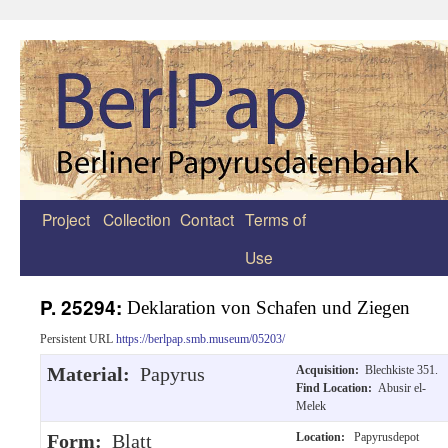
Project
Collection
Contact
Terms of
Zum
Use
Inhalt
springen
P. 25294:
Deklaration von Schafen und Ziegen
Persistent URL
https://berlpap.smb.museum/05203/
Material:
Papyrus
Acquisition:
Blechkiste 351.
Find Location:
Abusir el-
Melek
Form:
Blatt
Location:
Papyrusdepot