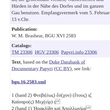
Hürden in der Nähe des Dorfes und im ganzen
Gau benutzen. Empfangsvermerk vom 5. Februar
13 v.Chr.
Publication:
W. M. Brashear, BGU XVI 2583
Catalogs:
TM 23306
HGV 23306
Papyri.info 23306
Text
, based on the
Duke Databank of
Documentary Papyri
(
CC BY
), see link:
bgu.16.2583.xml
1
(hand 2) Φνεβι(έως) ἔσ(χον) (ἔτους)
ιζ
Καίσαρο(ς) Μεχ(εὶρ)
ι̣
2
(hand 1) Ἡρακλίδῃ καὶ Ἀπολλωνίωι