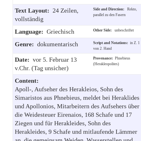
Text Layout:
24 Zeilen,
Side and Direction:
Rekto,
parallel zu den Fasern
vollständig
Language:
Griechisch
Other Side:
unbeschriftet
Genre:
dokumentarisch
Script and Notations:
in Z. 1
von 2. Hand
Date:
vor 5. Februar 13
Provenance:
Phnebieus
(Herakleopolites)
v.Chr. (Tag unsicher)
Content:
Apoll-, Aufseher des Herakleios, Sohn des
Simaristos aus Phnebieus, meldet bei Heraklides
und Apollonios, Mitarbeitern des Aufsehers über
die Weidesteuer Eirenaios, 168 Schafe und 17
Ziegen und für Herakleides, Sohn des
Herakleides, 9 Schafe und mitlaufende Lämmer
an, die gemeinsam Weiden, Wasserstellen und