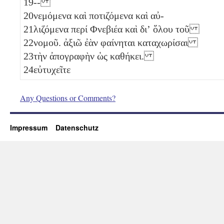
19
--
20
νεμόμενα καὶ ποτιζόμενα καὶ αὐ-
21
λιζόμενα περί Φνεβιέα καὶ διʼ ὅλου τοῦ
22
νομοῦ. ἀξιῶ ἐὰν φαίνηται καταχωρίσαι
23
τὴν ἀπογραφὴν ὡς καθήκει.
24
εὐτυχεῖτε
Any Questions or Comments?
Impressum
Datenschutz