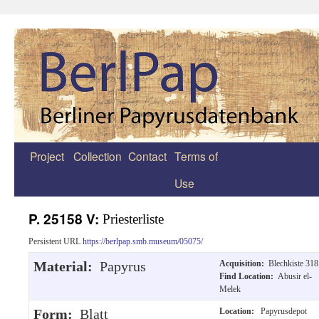
Project
Collection
Contact
Terms of
Zum
Use
Inhalt
springen
P. 25158 V:
Priesterliste
Persistent URL
https://berlpap.smb.museum/05075/
Material:
Papyrus
Acquisition:
Blechkiste 318
Find Location:
Abusir el-
Melek
Form:
Blatt
Location:
Papyrusdepot