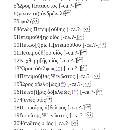
5
Ὧρος Παταῦσ̣τ̣ος [-ca.?-]
6
(γίνονται) ἀνδρῶν
λδ
7
δ
φυλὴ
8
Ψενὼς Πετειμ[ούθης ]-ca.?-]
9
Πετειμούθ[ης υἱὸς ]-ca.?-]
10
Πετωσ[ῖ]ρις Π[ετειμούθου ]-ca.?-]
11
Πετειμούθ[ου υἰὸς ]-ca.?-]
12
Νεχθεμμ[ῆς υἱὸς ]-ca.?-]
13
Ὥρου ἀδελφὼς
(*)
[-ca.?-]
14
Πετειμοῦ[θις Ψενῶστος ]-ca.?-]
15
Ὧρος ἀδελφ[ὼς]
(*)
[-ca.?-]
16
Πετεσ[ῖ]ρις ἀδ[ελφὼς]
(*)
[-ca.?-]
17
Ψενὼς υἱὸς
18
Πετωσῖρις ἀ[δελφὸς ]-ca.?-]
19
Ἁρυώτης Ψ[ενῶστος ]-ca.?-]
20
Ψενῶτος υ[ἰὸς ]-ca.?-]