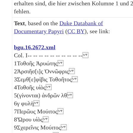
erhalten sind, die hier zwischen Kolumne 1 und 
fehlen.
Text
, based on the
Duke Databank of
Documentary Papyri
(
CC BY
), see link:
bgu.16.2672.xml
Col. I-- -- -- -- -- -- -- -- -- --
1
Τοθοῆς Ἁρυώτης
2
Ἁρσιῆσ[ι]ς Ὀννῶφρις
3
Σεμθ[ε]φίβις Τοθοῆτος
4
Τοθοῆς υἱὸς
5
(γίνονται) ἀνδρῶν
λθ
6
γ
φυλὴ
7
Περῶυς Μούιτος
8
Ὥρου υἱὸς
9
Σχερεῖνις Μούιτος