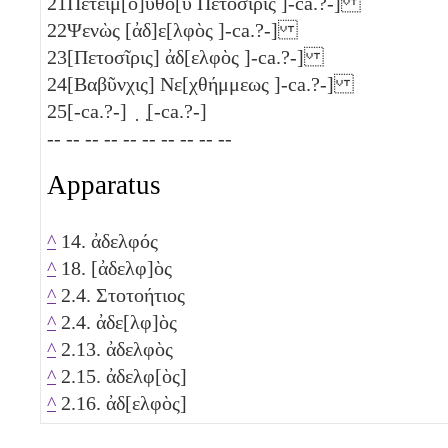
21
Πετειμ[ο]ὺθο[υ Πετοσῖρις ]-ca.?-]
22
Ψενὼς [ἀδ]ε[λφὸς ]-ca.?-]
23
[Πετοσῖρις] ἀδ[ελφὸς ]-ca.?-]
24
[Βαβῦνχις] Νε[χθήμμεως ]-ca.?-]
25
[-ca.?-] ̣ ̣[-ca.?-]
-- -- -- -- -- -- -- -- -- --
Apparatus
^
14. ἀδελφός
^
18. [ἀδελφ]ὸς
^
2.4. Στοτοήτιος
^
2.4. ἀδε[λφ]ὸς
^
2.13. ἀδελφὸς
^
2.15. ἀδελφ[ὸς]
^
2.16. ἀδ[ελφὸς]