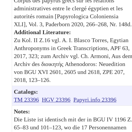
Corpus des papyrus grecs sur les relations
administratives entre le clergé égyptien et les
autorités romain [Papyrologica Coloniensia
XLI], Vol. 3, Paderborn 2020, 266–268, Nr. 148d.
Additional Literature:
Zu Kol. II Z.16 vgl. A. I. Blasco Torres, Egytian
Anthroponyms in Greek Transcriptions, APF 63,
2017, 323; zum Archiv vgl. Ch. Armoni, Aus de
Archiv des διοικητής Athenodoros: Neuedition
von BGU XVI 2601, 2605 und 2618, ZPE 207,
2018, 123–126.
Catalogs:
TM 23396
HGV 23396
Papyri.info 23396
Notes:
Die Liste ist identisch mit der in BGU IV 1196 Z
65–83 und 101–123, wo die 17 Personennamen