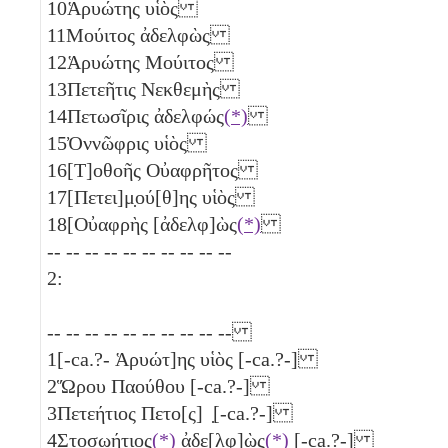
10
Ἁρυώτης υἱὸς
11
Μούιτος ἀδελφὼς
12
Ἁρυώτης Μούιτος
13
Πετεῆτις Νεκθεμὴς
14
Πετωσῖρις ἀδελφώς
(*)
15
Ὀννῶφρις υἱὸς
16
[Τ]οθοῆς Οὐαφρῆτος
17
[Πετει]μ̣ού[θ]ης υἱὸς
18
[Οὐαφρὴς [ἀδελφ]ὼς
(*)
-- -- -- -- -- -- -- -- -- --
2:
-- -- -- -- -- -- -- -- -- --
1
[-ca.?- Ἁρυώτ]ης υἱὸς [-ca.?-]
2
Ὥρου Παούθου [-ca.?-]
3
Πετεήτιος Πετο[ς] ̣[-ca.?-]
4
Στοσωήτιος
(*)
ἀδε[λφ]ὼς
(*)
[-ca.?-]