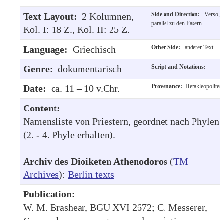
Text Layout:
2 Kolumnen,
Side and Direction:
Verso,
parallel zu den Fasern
Kol. I: 18 Z., Kol. II: 25 Z.
Language:
Griechisch
Other Side:
anderer Text
Genre:
dokumentarisch
Script and Notations:
Date:
ca. 11 – 10 v.Chr.
Provenance:
Herakleopolite
Content:
Namensliste von Priestern, geordnet nach Phylen
(2. - 4. Phyle erhalten).
Archiv des Dioiketen Athenodoros
(
TM
Archives
):
Berlin texts
Publication:
W. M. Brashear, BGU XVI 2672; C. Messerer,