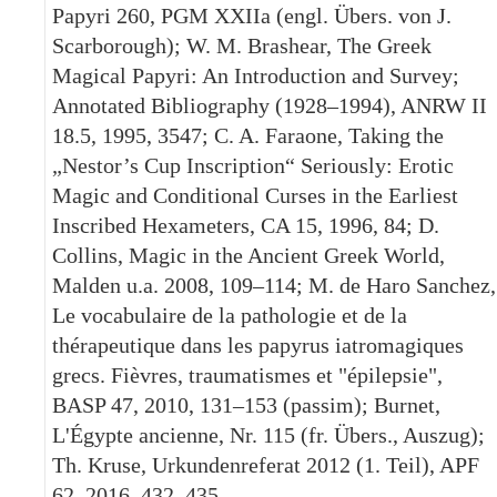
Papyri 260, PGM XXIIa (engl. Übers. von J.
Scarborough); W. M. Brashear, The Greek
Magical Papyri: An Introduction and Survey;
Annotated Bibliography (1928–1994), ANRW II
18.5, 1995, 3547; C. A. Faraone, Taking the
„Nestor’s Cup Inscription“ Seriously: Erotic
Magic and Conditional Curses in the Earliest
Inscribed Hexameters, CA 15, 1996, 84; D.
Collins, Magic in the Ancient Greek World,
Malden u.a. 2008, 109–114; M. de Haro Sanchez,
Le vocabulaire de la pathologie et de la
thérapeutique dans les papyrus iatromagiques
grecs. Fièvres, traumatismes et "épilepsie",
BASP 47, 2010, 131–153 (passim); Burnet,
L'Égypte ancienne, Nr. 115 (fr. Übers., Auszug);
Th. Kruse, Urkundenreferat 2012 (1. Teil), APF
62, 2016, 432–435.