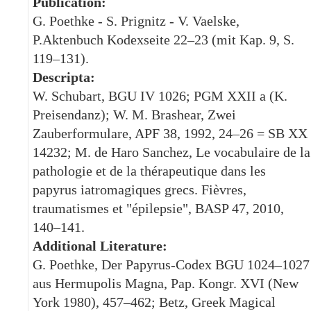
Publication:
G. Poethke - S. Prignitz - V. Vaelske,
P.Aktenbuch Kodexseite 22–23 (mit Kap. 9, S.
119–131).
Descripta:
W. Schubart, BGU IV 1026; PGM XXII a (K.
Preisendanz); W. M. Brashear, Zwei
Zauberformulare, APF 38, 1992, 24–26 = SB XX
14232; M. de Haro Sanchez, Le vocabulaire de la
pathologie et de la thérapeutique dans les
papyrus iatromagiques grecs. Fièvres,
traumatismes et "épilepsie", BASP 47, 2010,
140–141.
Additional Literature:
G. Poethke, Der Papyrus-Codex BGU 1024–1027
aus Hermupolis Magna, Pap. Kongr. XVI (New
York 1980), 457–462; Betz, Greek Magical