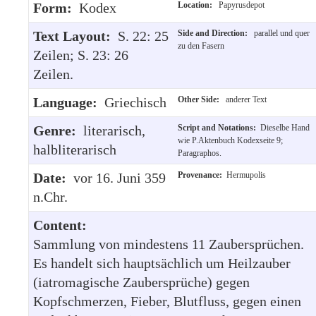
Form:
Kodex
Location:
Papyrusdepot
Text Layout:
S. 22: 25
Side and Direction:
parallel und quer
zu den Fasern
Zeilen; S. 23: 26
Zeilen.
Language:
Griechisch
Other Side:
anderer Text
Genre:
literarisch,
Script and Notations:
Dieselbe Hand
wie P.Aktenbuch Kodexseite 9;
halbliterarisch
Paragraphos.
Date:
vor 16. Juni 359
Provenance:
Hermupolis
n.Chr.
Content:
Sammlung von mindestens 11 Zaubersprüchen.
Es handelt sich hauptsächlich um Heilzauber
(iatromagische Zaubersprüche) gegen
Kopfschmerzen, Fieber, Blutfluss, gegen einen