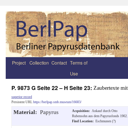
Project
Collection
Contact
Terms of
Zum
Use
Inhalt
springen
P. 9873 G Seite 22 – H Seite 23:
Zaubertexte mi
superior record
Persistent URL
https://berlpap.smb.museum/16683/
Material:
Papyrus
Acquisition:
Ankauf durch Otto
Rubensohn aus dem Papyrusfonds 1902.
Find Location:
Eschmunen (?)