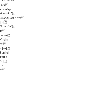
 δ]έ τι παραβαί-
ωγίμους
 τε εἴλη-
ι]ολίᾳ καὶ τὰ
υ) (δραχμὰς)
τ̣
, τ̣ῆ̣ς̣
ντω[ν]
ὶ ἐξ οὗ ἐ[ὰν]
τοῖς
ὐσῶν καὶ
κέπ[ης]
τ̣[ὸν]
ὰ μῆ[να]
ὶ μ̣ὴ̣ [ἀ]-
̣α̣[ὶ αὐ]-
[ῖ δὲ]
 ̣ ̣
σθαι