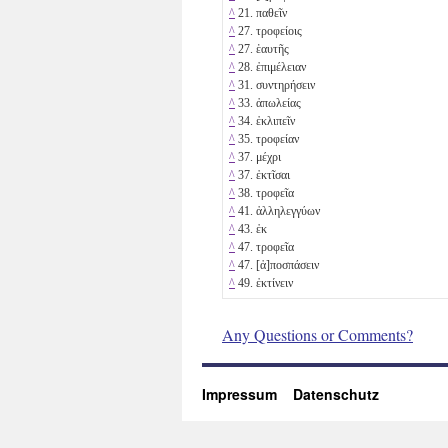
^
21. παθεῖν
^
27. τροφείοις
^
27. ἑαυτῆς
^
28. ἐπιμέλειαν
^
31. συντηρήσειν
^
33. ἀπωλείας
^
34. ἐκλιπεῖν
^
35. τροφείαν
^
37. μέχρι
^
37. ἐκτῖσαι
^
38. τροφεῖα
^
41. ἀλληλεγγύων
^
43. ἐκ
^
47. τροφεῖα
^
47. [ἀ]ποσπάσειν
^
49. ἐκτίνειν
Any Questions or Comments?
Impressum
Datenschutz