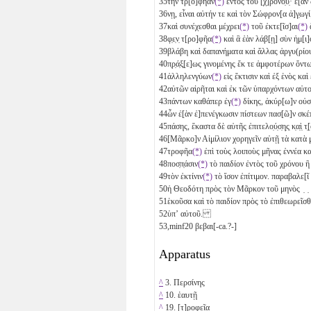
35
τὴν τρ[ο]φήαν
(*)
ἐντὸς τοῦ [χ]ρόνο̣υ̣· ἐ[ὰν
36
νῃ, εἶναι αὐτήν τε καὶ τὸν Σώφρον[α ἀ]γ̣
37
καὶ συνέχεσθαι μέχρει
(*)
τοῦ ἐκτε[ῖσ]αι
(*)
ἅ
38
φ̣ε̣ν̣ τ[ρο]φῆα
(*)
καὶ ἃ ἐὰν λάβ[ῃ] σὺν ἡμ[
39
βλάβη καὶ δαπανήματα καὶ ἄλλας ἀργυ(ρίο
40
π̣ρ̣ά̣ξ̣[ε]ως γινομένης ἔκ τε ἀμφοτέρων ὄ
41
ἀλληλενγύων
(*)
εἰς ἔκτισιν καὶ ἐξ ἑνὸς κα
42
αὐτῶν αἱρῆται καὶ ἐκ τῶν ὑπαρχόντων αὐ
43
πάντων καθάπερ ἐγ
(*)
δίκης, ἀκύρ[ω]ν ο
44
ὧν ἐ[ὰν ἐ]πενέγκωσιν πίστεων πασ[ῶ]ν σ
45
πάσης, ἕκαστα δὲ αὐτῆς ἐπιτελο̣ύ̣σ̣η̣ς̣ κ̣α̣ὶ̣ 
46
[Μᾶρκο]ν Αἰμίλιον χορηγεῖν αὐτῇ τὰ κατ
47
τροφῆα
(*)
ἐπὶ τοὺς λοιποὺς μῆνας ἐννέα
κα
48
ποσ̣π̣άσιν
(*)
τὸ παιδίον ἐντὸς τοῦ χρόνου ἢ κ
49
τὸν ἐκτίνιν
(*)
τὸ ἴσον ἐπίτιμον. παραβαλε
50
ἡ Θεοδότη πρὸς τὸν Μᾶρκον τοῦ μηνὸς ̣ ̣
51
ἑκοῦσα καὶ τὸ παιδίον πρὸς τὸ ἐπιθεωρεῖ
52
ὑπʼ αὐτοῦ.
53,minf
20 βεβαι[-ca.?-]
Apparatus
^
3. Περσίνης
^
10. ἑαυτῇ
^
19. [τ]ροφεῖα