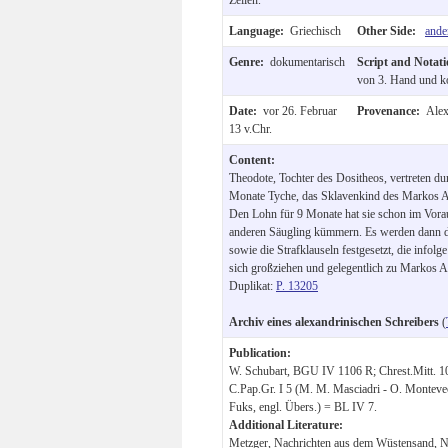
Language:
Griechisch
Other Side:
ande
Genre:
dokumentarisch
Script and Notat
von 3. Hand und k
Date:
vor 26. Februar
Provenance:
Alex
13 v.Chr.
Content:
Theodote, Tochter des Dositheos, vertreten du
Monate Tyche, das Sklavenkind des Markos Aim
Den Lohn für 9 Monate hat sie schon im Vorau
anderen Säugling kümmern. Es werden dann di
sowie die Strafklauseln festgesetzt, die info
sich großziehen und gelegentlich zu Markos A
Duplikat:
P. 13205
Archiv eines alexandrinischen Schreibers
(
Publication:
W. Schubart, BGU IV 1106 R; Chrest.Mitt. 108 
C.Pap.Gr. I 5 (M. M. Masciadri - O. Montevecc
Fuks, engl. Übers.) = BL IV 7.
Additional Literature:
Metzger, Nachrichten aus dem Wüstensand, Nr.