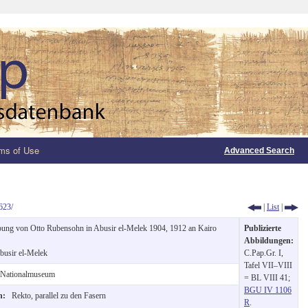
ms of Use
Advanced Search
623/
|
List
|
ung von Otto Rubensohn in Abusir el-Melek 1904, 1912 an Kairo
Publizierte
Abbildungen:
busir el-Melek
C.Pap.Gr. I,
Tafel VII–VIII
 Nationalmuseum
= BL VIII 41;
BGU IV 1106
on:
Rekto, parallel zu den Fasern
R
.