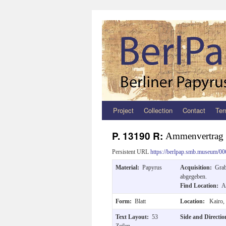
Project
Collection
Contact
Ter
Zum
Inhalt
P. 13190 R:
Ammenvertrag
springen
Persistent URL
https://berlpap.smb.museum/00
Material:
Papyrus
Acquisition:
Grab
abgegeben.
Find Location:
A
Form:
Blatt
Location:
Kairo,
Text Layout:
53
Side and Directi
Zeilen.