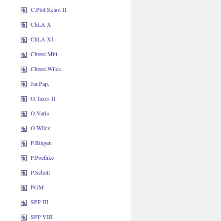
C.Ptol.Sklav. II
ChLA X
ChLA XI
Chrest.Mitt.
Chrest.Wilck.
Jur.Pap.
O.Taxes II
O.Varia
O.Wilck.
P.Bingen
P.Poethke
P.Scholl
PGM
SPP III
SPP VIII