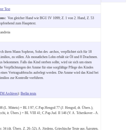
rer Text
ions:
Von gleicher Hand wie BGU IV 1099; Z. 1 von 2. Hand, Z. 53
opfstehend zum Haupttext.
andreia
rch ihren Mann Sophron, Sohn des -archos, verpflichtet sich für 18
ilios, zu stillen. Als monatlichen Lohn erhält sie Öl und 8 Drachmen.
s bekommen. Falls das Kind sterben sollte, wird sie sich um einen
e Verpflichtungen der Amme für eine sorgfältige Pflege des Kindes
lge eines Vertragsabbruchs auferlegt werden. Die Amme wird das Kind bei
imilios zur Kontrolle vorführen.
TM Archives
):
Berlin texts
(L. Mitteis) = BL I 97; C.Pap.Hengstl 77 (J. Hengstl, dt. Übers.);
hi, it. Übers.) = BL VIII 41; C.Pap.Jud. II 146 (V. A. Tcherikover - A.
 34 (dt. Übers. Z. 26–52); A. Jördens, Griechische Texte aus Ägypten,