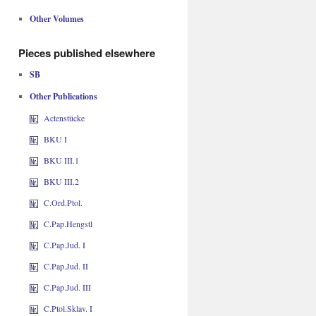
Other Volumes
Pieces published elsewhere
SB
Other Publications
Actenstücke
BKU I
BKU III.1
BKU III.2
C.Ord.Ptol.
C.Pap.Hengstl
C.Pap.Jud. I
C.Pap.Jud. II
C.Pap.Jud. III
C.Ptol.Sklav. I