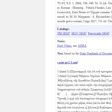
TUAT, N.F. 1, 2004, 338–340, Nr. 31 (dt. Übe
in: Keenan - Manning - Yiftach-Firanko, Law an
Gourevitch, Entre Rome et l’Égypte romaine. Po
travail, in: M.-H. Marganne - A. Ricciardetto
monde gréco-romain, Liège 2017, 71f. (fr. Übe
Catalogs:
TM 18547
HGV 18547
Papyri.info 18547
Notes:
Engl. Übers.
aus
ADRA
.
Text
, based on the
Duke Databank of Documen
c.pap.gr.1.5.xml
1
(hand 1) [Πρωτάρχω]ι τῶι ἐπὶ τοῦ κριτηρ
2
(hand 2) [παρὰ] Μ̣άρκου Αἰμιλίου Μάρκο
3
Θ[εοδ]ό̣της τῆς Δωσιθέου Περσεί[ν]ης
(*)
με
4
κ[αὶ ἐ]γγύου τῶν κατὰ τήνδε τὴν συνχώ[ρη
5
σημαινομένων τοῦ ἀνδρὸς Σώφρο̣ν̣ο̣ς̣ [τοῦ
6
[ ̣ ̣ ̣ ̣] ̣ ̣ ̣άρχου [[Σώφρονος]] Πέρ[σ]ο̣υ̣ τῆ
7
[γονῆς.] π̣ε̣ρ̣ὶ τῶν διεσταμένων [συγχωρεῖ ἡ 
8
δό̣τ̣η ἐπὶ χρόνον μῆνας δέκα [ὀκτὼ
ἀπὸ Φα]-
9
με̣ν̣ὼ̣θ̣ τοῦ ἐνεστῶτος
ι̣ζ̣
[(ἔτους)] Καί[σαρος
10
[φεύσειν καὶ θηλάσειν ἔξω] παρʼ ἑατῇ
(*)
[κ