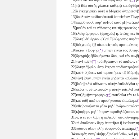
11
[τῷ ἰδίῳ αὐτῆς γάλακτι καθαρῷ καὶ ἀφθ
12
[ὃ ἐνκεχείρικεν αὐτῇ ὁ Μᾶρκος ἀναίρετο
13
[δουλικὸν παιδίον ἑαυτοῦ ὑποτίτθιον Τύ
14
[λαμβάνουσα παρʼ αὐ]τοῦ κ̣α̣τ̣ὰ̣ μ[ῆνα ἕ
15
[μισθὸν τοῦ τε γάλακτος καὶ τῆς τροφεία
16
[ἐλαίῳ ἀργυρίου (δραχμὰς)
η
. ἀπέσχηκεν δ
17
[δότη] δ̣ι̣ʼ ἐγγύου [τ]ο̣ῦ̣ Σ̣[ώ]φ̣ρ̣ο̣ν̣ο̣ς̣ πα
18
[διὰ χειρὸς ἐ]ξ οἴκου εἰς τοὺς προκιμένο
19
[ὀκτὼ
[τ]ροφῆα
(*)
μηνῶν ἐννέα
τὰς συνα
20
[δραχμὰ]ς ἑβδομήκοντα δύο
, καὶ ἐὰν συνβ
21
[των] παθῖν
(*)
τι ἀνθρώπινον τὸ παιδίον, τ̣
22
[δότην ἀ]ν̣ελομένην ἕτερον παιδίον τρο[
23
[καὶ θηλ]άσειν καὶ παραστήσειν τῷ Μάρκ
24
[τῶν] ἴ̣σ̣ων μηνῶν ἐννέα
μηδὲν τὸ καθόλου λ
25
[βοῦσ]α διὰ ἀθάνατον αὐτὴν ἐπιδεδέχθαι τρ
26
[φεύει]ν. εὐτακτουμένην αὐτὴν τοῖς λ̣ο̣[ι
27
[κατ]ὰ̣ μ̣ῆνα τροφήοις
(*)
ποιεῖσθαι τήν τε 
28
[καὶ τοῦ] παιδίου προσήκουσαν ἐπιμέληαν
(
29
[φθείρουσ]α̣ν̣ τ̣ὸ̣ γάλα μηδʼ ἀνδροκοιτοῦσα
30
[κ]υ̣ο̣ῦ̣σ̣αν μηδʼ ἕτερον παραθηλάζουσαν πα
31
ον, ἅ τε ἐὰν λάβῃ ἢ πιστευθῇ σῶα συντηρήσ
32
καὶ ἀποδώσειν ὅτ̣α̣ν̣ ἀπαιτῆται ἢ ἐκτίσειν
33
ἑ̣κ̣ά̣σ̣τ̣ο̣υ̣ ἀξίαν πλὴν συνφανοῦς ἀ̣π̣ωλήας
(*
34
φανερᾶς γενηθείσ[ης ἀ]πολελύσθω, καὶ μὴ ἐγλ̣