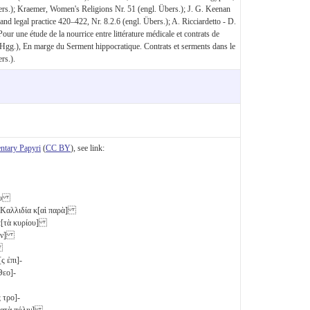
rs.); Kraemer, Women's Religions Nr. 51 (engl. Übers.); J. G. Keenan
d legal practice 420–422, Nr. 8.2.6 (engl. Übers.); A. Ricciardetto - D.
ur une étude de la nourrice entre littérature médicale et contrats de
 (Hgg.), En marge du Serment hippocratique. Contrats et serments dans le
rs.).
tary Papyri
(
CC BY
), see link:
ίου
υ Καλλιδία κ[αὶ παρὰ]
[τὰ κυρίου]
σιν]
]
[ς ἐπι]-
Θεο]-
 τρο]-
ατὰ πόλιν]