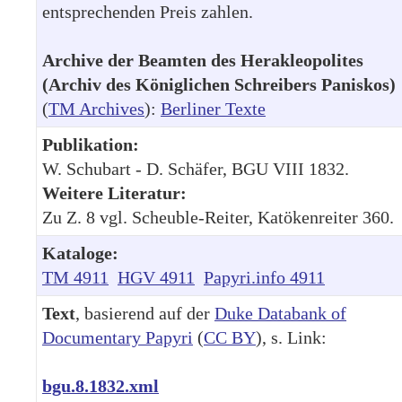
entsprechenden Preis zahlen.
Archive der Beamten des Herakleopolites
(Archiv des Königlichen Schreibers Paniskos)
(
TM Archives
):
Berliner Texte
Publikation:
W. Schubart - D. Schäfer, BGU VIII 1832.
Weitere Literatur:
Zu Z. 8 vgl. Scheuble-Reiter, Katökenreiter 360.
Kataloge:
TM 4911
HGV 4911
Papyri.info 4911
Text
, basierend auf der
Duke Databank of
Documentary Papyri
(
CC BY
), s. Link:
bgu.8.1832.xml