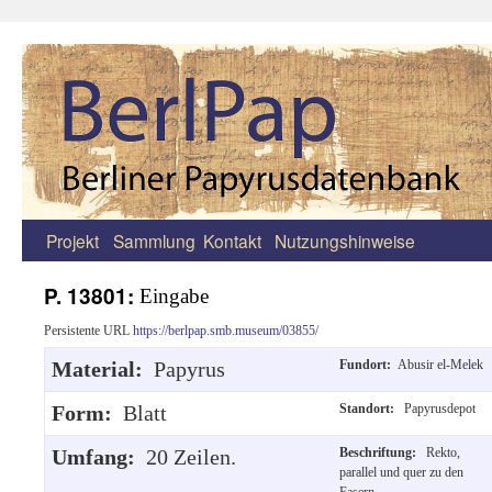
Projekt
Sammlung
Kontakt
Nutzungshinweise
Zum
Inhalt
P. 13801:
Eingabe
springen
Persistente URL
https://berlpap.smb.museum/03855/
Material:
Papyrus
Fundort:
Abusir el-Melek
Form:
Blatt
Standort:
Papyrusdepot
Umfang:
20 Zeilen.
Beschriftung:
Rekto,
parallel und quer zu den
Fasern