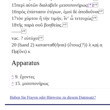
15
περὶ αὐτῶν διαλαβεῖν μεισοπονήρως
(*)
16
πρὸς ἐπίστασιν ἑτέρων, ἐμοὶ δὲ ἀποδοῦναι
17
τὸν χόρτον ἢ τὴν τιμήν, ἵνʼ ὦ τετευχὼς
18
τῆς παρὰ σοῦ βοηθείας.
——
vac. ? εὐτύχει
20
(hand 2) κατασταθ(ῆναι) (ἔτους(?))
λ̣
κ̣α̣ὶ̣
α̣
Π̣α̣(ῦνι)
κ
Apparatus
^
9. ἔχοντες
^
15. μισοπονήρως
Haben Sie Fragen oder Hinweise zu diesem Datensatz?