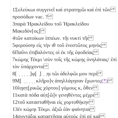
1
Σελεύκωι συγγενεῖ καὶ στρατηγῶι καὶ ἐπὶ τῶν
προσόδων vac. ?
3
παρὰ Ἡρακλείδου τοῦ Ἡρακλείδου
Μακεδόν[ος]
4
τῶν κατοίκων ἱππέων. τῆι νυκτὶ τῆι
5
φερούσηι εἰς τὴν
ιθ
τοῦ ἐνεστῶτος μηνὸς
6
Παῦνι ἐπιβαλόντες οἱ ἐκ τῆς ἐφοδείας
7
κώμης Τέκμι \σὺν τοῖς τῆς κώμης ὀνηλάταις/ ἐπὶ
τὸν ὑπάρχοντα
8
[ ̣ ̣ ̣ ̣ ̣]φ̣[ ̣] ̣ ̣ηι τῶι ἀδελφῶι μου περὶ
9
Μ̣[ ̣ ̣ ̣ ̣ ̣ κλῆρο]ν̣ ἀπηλλάγησαν ἔχωντες
(*)
10
λῃσ̣τ̣[ρικῶς χόρτου] γόμους
κ
, ὅθεν
11
κατὰ πόδα αὐ̣τ̣[ῶ]ν γενηθέντες μέχρι
12
τοῦ κατασταθῆναι εἰς χορτοθήκην
13
ἐν κώμηι Τέκμι. ἀξιῶ ἐὰν φαίνηται
14
συντάξαι καταστῆσαι αὐτοὺς ἐπὶ σὲ καὶ