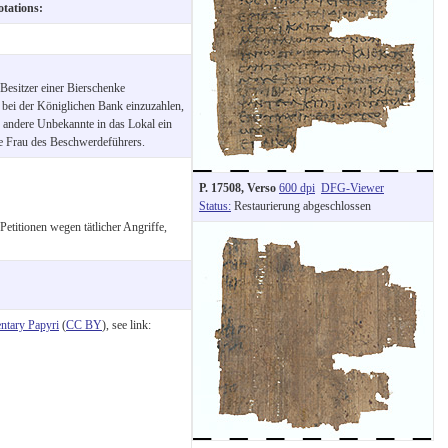
otations:
:
Besitzer einer Bierschenke
bei der Königlichen Bank einzuzahlen,
d andere Unbekannte in das Lokal ein
ie Frau des Beschwerdeführers.
P. 17508, Verso
600 dpi
DFG-Viewer
Status:
Restaurierung abgeschlossen
Petitionen wegen tätlicher Angriffe,
tary Papyri
(
CC BY
), see link: