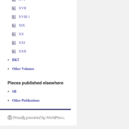
XVII
XVIII.1
XIX
XX
XXI
XXII
BKT
Other Volumes
Pieces published elsewhere
SB
Other Publications