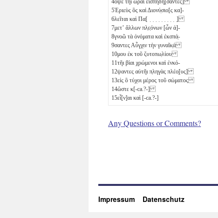
4
ὀψὲ τῆι ὥραι εἰσπηδή̣[σαντες]
5
Ἑριεὺς ὃς καὶ Διονύ̣σιο[ς κα]-
6
λεῖται καὶ Πα[ ̣ ̣ ̣ ̣ ̣ ̣ ̣ ̣ ̣ ̣]
7
μετʼ ἄλλων πλ̣ε̣όνων [ὧν ἀ]-
8
γνοῶ τὰ ὀνόματα καὶ ἐκσπά̣-
9
σαντες Αὖγχιν τὴν γυναῖκ̣ά
10
μου ἐκ τοῦ ζυτοπω̣λίου
11
τῆι βίαι χρώμενοι καὶ ἐνκό-
12
ψαντες αὐτῆι π̣ληγὰς πλέο̣[υς]
13
εἰς ὃ τύχοι μέρος τοῦ σώματος
14
ὥστε κ[-ca.?-]
15
εἶ[ν]αι καὶ [-ca.?-]
Any Questions or Comments?
Impressum
Datenschutz