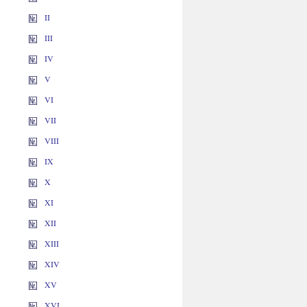
II
III
IV
V
VI
VII
VIII
IX
X
XI
XII
XIII
XIV
XV
XVI