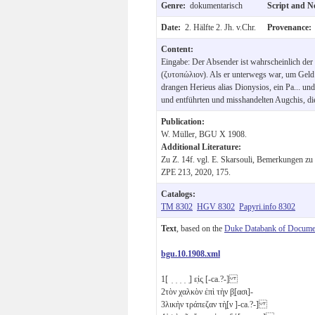
Genre:
dokumentarisch
Script and N
Date:
2. Hälfte 2. Jh. v.Chr.
Provenance
Content:
Eingabe: Der Absender ist wahrscheinlich der 
(ζυτοπώλιον). Als er unterwegs war, um Geld 
drangen Herieus alias Dionysios, ein Pa... un
und entführten und misshandelten Augchis, d
Publication:
W. Müller, BGU X 1908.
Additional Literature:
Zu Z. 14f. vgl. E. Skarsouli, Bemerkungen zu 
ZPE 213, 2020, 175.
Catalogs:
TM 8302
HGV 8302
Papyri.info 8302
Text
, based on the
Duke Databank of Documen
bgu.10.1908.xml
1
[ ̣ ̣ ̣ ̣ ̣] ε̣ἰς̣ [-ca.?-]
2
τὸν χαλκὸν ἐπὶ τὴ̣ν β̣[ασι]-
3
λικὴν τράπεζαν τὴ̣[ν ]-ca.?-]