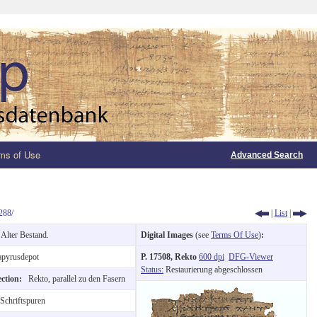
ms of Use
Advanced Search
288/
|
List
|
:
Alter Bestand.
Digital Images
(see
Terms Of Use
)
:
pyrusdepot
P. 17508, Rekto
600 dpi
DFG-Viewer
Status:
Restaurierung abgeschlossen
ection:
Rekto, parallel zu den Fasern
Schriftspuren