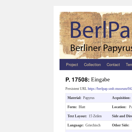
Project
Collection
Contact
Ter
Zum
Inhalt
P. 17508:
Eingabe
springen
Persistent URL
https://berlpap.smb.museum/04
Material:
Papyrus
Acquisition
Form:
Blatt
Location:
Pa
Text Layout:
15 Zeilen
Side and Dir
Language:
Griechisch
Other Side: