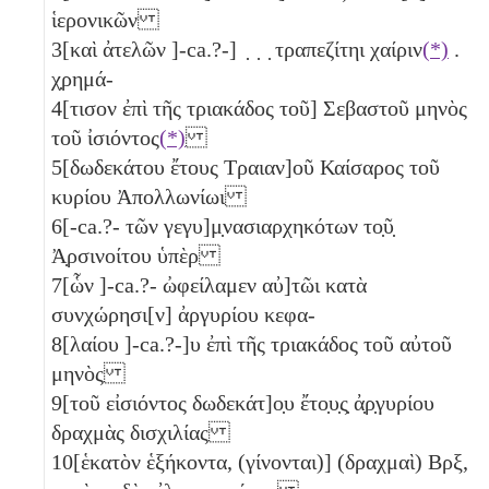
ἱερονικῶν
3
[καὶ ἀτελῶν ]-ca.?-] ̣ ̣ ̣ τραπεζίτηι χαίριν
(*)
.
χ̣ρημά-
4
[τισον ἐπὶ τῆς τριακάδος τοῦ] Σεβαστοῦ μηνὸς
τοῦ ἰσιόντος
(*)
5
[δωδεκάτου ἔτους Τραιαν]οῦ Καίσαρος τοῦ
κυρίου Ἀπολλωνίωι
6
[-ca.?- τῶν γεγυ]μ̣νασιαρχηκότων το̣ῦ̣
Ἀ̣ρσινοίτου ὑπὲρ
7
[ὧν ]-ca.?- ὠφείλαμεν αὐ]τῶι κατὰ
συνχώρησι[ν] ἀργυρίου κεφα-
8
[λαίου ]-ca.?-]υ ἐπὶ τῆς τριακάδος τοῦ αὐτοῦ
μηνὸς
9
[τοῦ εἰσιόντος δωδεκάτ]ο̣υ ἔτο̣υ̣ς̣ ἀ̣ρ̣γυρίου
δραχμὰς δισχιλίας
10
[ἑκατὸν ἑξήκοντα, (γίνονται)] (δραχμαὶ)
Βρξ
,