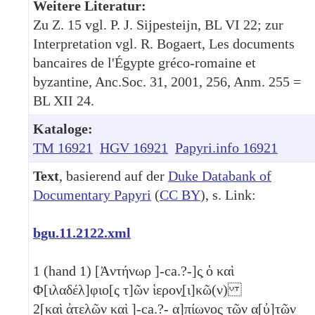
Weitere Literatur:
Zu Z. 15 vgl. P. J. Sijpesteijn, BL VI 22; zur
Interpretation vgl. R. Bogaert, Les documents
bancaires de l'Égypte gréco-romaine et
byzantine, Anc.Soc. 31, 2001, 256, Anm. 255 =
BL XII 24.
Kataloge:
TM 16921
HGV 16921
Papyri.info 16921
Text
, basierend auf der
Duke Databank of
Documentary Papyri
(
CC BY
), s. Link:
bgu.11.2122.xml
1
(hand 1) [Ἀντήνωρ ]-ca.?-]ς̣ ὁ καὶ
Φ[ιλαδέλ]φιο[ς τ]ῶν ἱερον̣[ι]κῶ(ν)
2
[καὶ ἀτελῶν καὶ ]-ca.?- α]πίωνος τῶν α[ὐ]τῶν