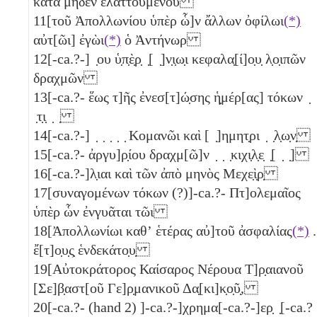
κατὰ μηδὲν ἐλαττουμένου
11
[τοῦ Ἀπολλωνίου ὑπὲρ ὧ]ν ἄλλων ὀφίλωι
(*)
αὐτ[ῶι] ἐγὼι
(*)
ὁ Ἀντήνωρ
12
[-ca.?-] ̣ου ὑ̣π̣ὲ̣ρ̣ ̣[ ̣]ν̣ι̣ω̣ι κεφαλα̣[ί]ο̣υ̣ λ̣ο̣ιπῶν
δραχμῶν
13
[-ca.?- ἕως τ]ῆς ἐνεσ[τ]ώ̣σης ἡ̣μέρ[ας] τόκων ̣
̣τ̣ι̣ ̣ ̣
14
[-ca.?-] ̣ ̣ ̣ ̣ ̣ Κομανῶι καὶ [ ̣]ημητ̣ρι ̣ ̣λ̣ω̣ν̣
15
[-ca.?- ἀργυ]ρ̣ίου δραχμ[ῶ]ν ̣ ̣ ̣κιχι̣λ̣ε̣ ̣[ ̣ ̣]
16
[-ca.?-]λ̣ιαι καὶ τῶν ἀπὸ μηνὸς Μεχε̣ὶ̣ρ̣
17
[συναγομένων τόκων (?)]-ca.?- Πτ]ολεμαῖος
ὑπὲρ ὧν ἐνγυᾶται τῶι
18
[Ἀπολλωνίωι καθʼ ἑτέρας αὐ]τοῦ ἀσφαλίας
(*)
.
ἔ[τ]ο̣υ̣ς̣ ἑνδεκάτο̣υ̣
19
[Αὐτοκράτορος Καίσαρος Νέρουα Τ]ρ̣αιανοῦ
[Σε]β̣αστ[οῦ Γε]ρ̣μανικοῦ Δα̣[κι]κ̣ο̣ῦ̣,
20
[-ca.?- (hand 2) ]-ca.?-]χρημα[-ca.?-]ερ̣ ̣[-ca.?