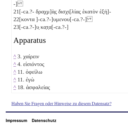
-]
21
[-ca.?- δραχμ]ὰ̣ς δισχι[λίας ἑκατὸν ἑξή]-
22
[κοντα
]-ca.?-]υμενου[-ca.?-]
23
[-ca.?-]υ̣ κα̣τ̣α[-ca.?-]
Apparatus
^
3. χαίρειν
^
4. εἰσιόντος
^
11. ὀφείλω
^
11. ἐγὼ
^
18. ἀσφαλείας
Haben Sie Fragen oder Hinweise zu diesem Datensatz?
Impressum
Datenschutz