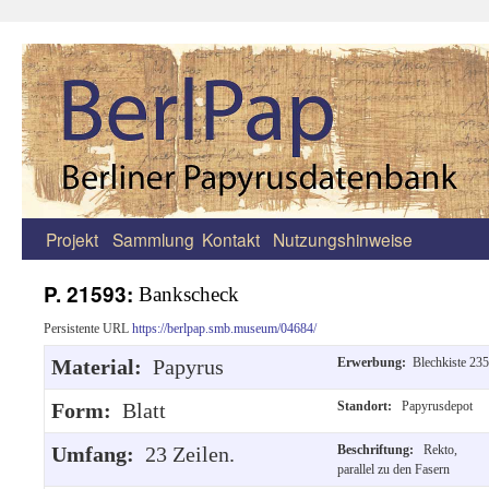
Projekt
Sammlung
Kontakt
Nutzungshinweise
Zum
Inhalt
P. 21593:
Bankscheck
springen
Persistente URL
https://berlpap.smb.museum/04684/
Material:
Papyrus
Erwerbung:
Blechkiste 235
Form:
Blatt
Standort:
Papyrusdepot
Umfang:
23 Zeilen.
Beschriftung:
Rekto,
parallel zu den Fasern