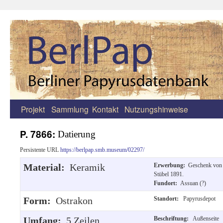
Projekt
Sammlung
Kontakt
Nutzungshinweise
Zum
Inhalt
P. 7866:
Datierung
springen
Persistente URL
https://berlpap.smb.museum/02297/
Material:
Keramik
Erwerbung:
Geschenk von
Stübel 1891.
Fundort:
Assuan (?)
Form:
Ostrakon
Standort:
Papyrusdepot
Umfang:
5 Zeilen
Beschriftung:
Außenseite