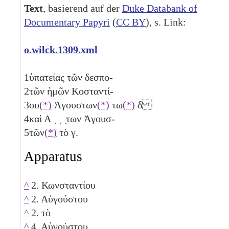
Text
, basierend auf der
Duke Databank of
Documentary Papyri
(
CC BY
), s. Link:
o.wilck.1309.xml
1
ὑπατείας τῶν δεσπο-
2
τῶν ἡμῶν Κοσταντί-
3
ου
(*)
Ἀγουστων
(*)
τω
(*)
δ
4
καὶ Α ̣ ̣ ̣των Ἀγουσ-
5
τῶν
(*)
τὸ
γ
.
Apparatus
^
2. Κωνσταντίου
^
2. Αὐγούστου
^
2. τὸ
^
4. Αὐγούστου