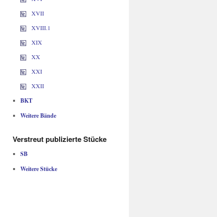
XVII
XVIII.1
XIX
XX
XXI
XXII
BKT
Weitere Bände
Verstreut publizierte Stücke
SB
Weitere Stücke