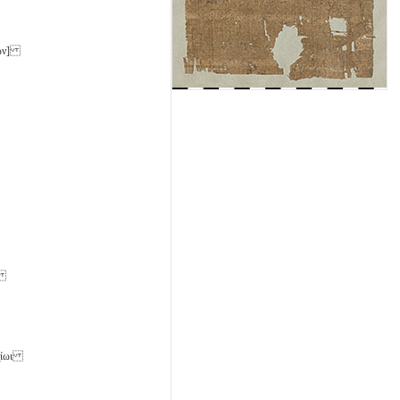
 τῶν]
ες
ν̣ίωι