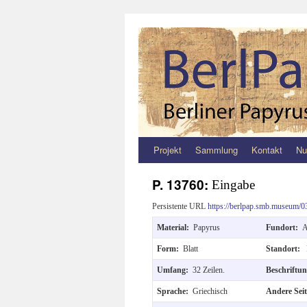
Projekt
Sammlung
Kontakt
Nu
Zum
Inhalt
P. 13760:
Eingabe
springen
Persistente URL
https://berlpap.smb.museum/0
Material:
Papyrus
Fundort:
A
Form:
Blatt
Standort:
Umfang:
32 Zeilen.
Beschriftu
Sprache:
Griechisch
Andere Sei