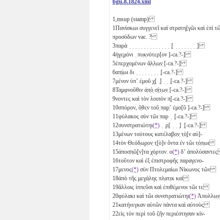
bgu.8.1824.xml
1,msup
(stamp)
1
Πανίσκωι συγγενεῖ καὶ στρατη[γῶι καὶ ἐπὶ
προσόδων vac. ?
3
παρὰ ̣ ̣ ̣ ̣ ̣ ̣ ̣ ̣ ̣ ̣ ̣ ̣ ̣ ̣ ̣[ ̣ ̣ ̣ ̣ ̣ ̣ ̣ ̣]
4
ἡγ̣ε̣μόνι ̣ πυ̣κ̣νότερ[ον ]-ca.?-]
5
ἐπερχομένων ἄ̣λ̣λ̣ω̣ν̣ [-ca.?-]
6
απ̣ί̣ωι δι ̣ ̣ ̣ ̣ ̣ ̣ ̣ ̣ ̣[-ca.?-]
7
μένον ὑπʼ ἐμοῦ χ̣[ ̣] ̣ ̣ ̣[-ca.?-]
8
Τα̣μφνοῦθιν ἀ̣π̣ὸ̣ σ̣ί̣τ̣ω̣ν̣ [-ca.?-]
9
νοντες καὶ τὸν λοιπὸν π̣[-ca.?-]
10
σπόρον, ὅ̣θε̣ν τοῦ̣ π̣α̣ρ̣ʼ ἐμο[ῦ ]-ca.?-]
11
φύλακος σὺν τῶι παρ ̣ ̣[-ca.?-]
12
συνστρατιώτηι
(*)
̣ ̣ρ̣[ ̣ ̣ ̣] ̣[-ca.?-]
13
μένων τούτους κατέλα̣β̣ο̣ν̣ τ̣ὸ̣[ν αὐ]-
14
τὸν Θεόδ̣ω̣ρ̣ον̣ τ̣[ὸ]ν ὄντα ἐν τῶι τ̣ό̣π̣ωι
15
ἀποσ̣π̣ῶ̣[ν]τα χόρτον. ο
(*)
δʼ ἀπολύσαντ
16
τοῦτον καὶ ἐξ ἐπιστροφῆς παραγενο-
17
μενος
(*)
σὺν Πτολεμαίωι Νίκωνος τῶν
18
ἀπὸ τῆς μ̣ε̣γ̣ά̣λης πλ̣ατ̣ικ καὶ
19
ἄλλοις ἱππεῦσι καὶ ἐπιθέμενοι τῶι τε
20
φύλακι καὶ τῶι συνστρατιώτηι
(*)
Ἀπολλω̣
21
κατήνεγκαν αὐτῶν πάντα καὶ αὐτοὺς
22
εἰς τὸν περὶ τοῦ ζῆν περιέστησαν κίν-