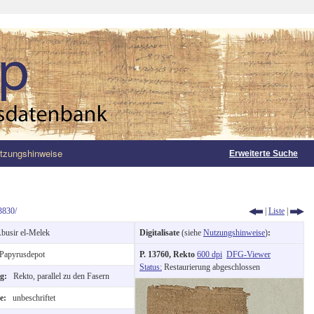
tzungshinweise
Erweiterte Suche
3830/
|
Liste
|
busir el-Melek
Digitalisate
(siehe
Nutzungshinweise
)
:
Papyrusdepot
P. 13760, Rekto
600 dpi
DFG-Viewer
Status:
Restaurierung abgeschlossen
ng:
Rekto, parallel zu den Fasern
te:
unbeschriftet