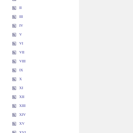
II
III
IV
V
VI
VII
VIII
IX
X
XI
XII
XIII
XIV
XV
XVI