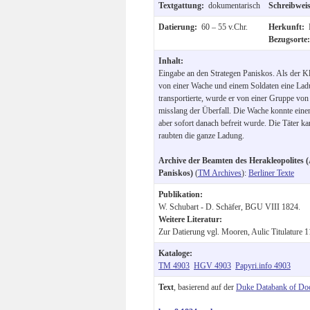
Textgattung:
dokumentarisch
Schreibwei
Datierung:
60 – 55 v.Chr.
Herkunft:
Bezugsorte
Inhalt:
Eingabe an den Strategen Paniskos. Als der Kläg
von einer Wache und einem Soldaten eine Ladu
transportierte, wurde er von einer Gruppe vo
misslang der Überfall. Die Wache konnte einen
aber sofort danach befreit wurde. Die Täter 
raubten die ganze Ladung.
Archive der Beamten des Herakleopolites (
Paniskos)
(
TM Archives
):
Berliner Texte
Publikation:
W. Schubart - D. Schäfer, BGU VIII 1824.
Weitere Literatur:
Zur Datierung vgl. Mooren, Aulic Titulature 1
Kataloge:
TM 4903
HGV 4903
Papyri.info 4903
Text
, basierend auf der
Duke Databank of Do