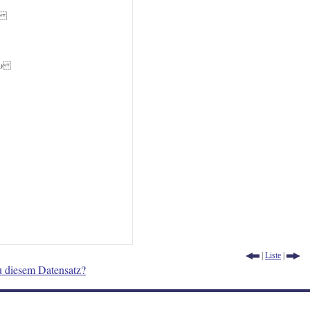
ῶι
ρου
|
Liste
|
u diesem Datensatz?