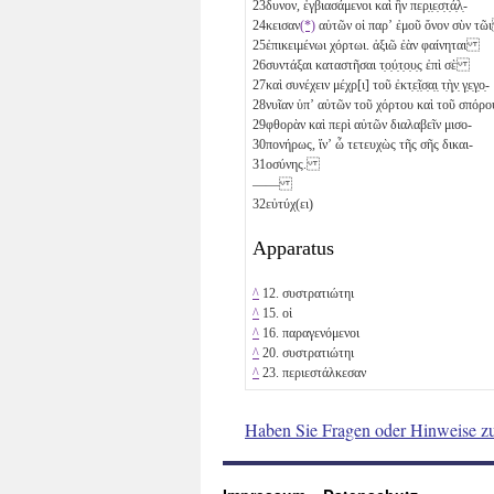
23
δυνον, ἐγβιασάμενοι καὶ ἣν περ̣ι̣ε̣σ̣τ̣ά̣λ̣-
24
κεισαν
(*)
αὑτῶν οἱ παρʼ ἐμοῦ ὄνον σὺν τ
25
ἐπικειμένωι χόρτωι. ἀξιῶ ἐὰν φαίνηται
26
συντάξαι καταστῆσαι τ̣ο̣ύ̣τ̣ο̣υ̣ς ἐπὶ σὲ
27
καὶ συνέχειν μέχρ[ι] τοῦ ἐκτ̣ε̣ῖ̣σ̣α̣ι̣ τ̣ὴ̣ν̣ γ̣ε̣γ̣ο̣-
28
νυῖαν ὑπʼ αὐτῶν τοῦ χόρτου καὶ τοῦ σπό
29
φθορὰν καὶ περὶ αὐτῶν διαλαβεῖν μισο-
30
πονήρως, ἵνʼ ὦ τετευχὼς τῆς σῆς δικαι-
31
οσύνης.
——
32
εὐτύχ(ει)
Apparatus
^
12. συστρατιώτηι
^
15. οἱ
^
16. παραγενόμενοι
^
20. συστρατιώτηι
^
23. περιεστάλκεσαν
Haben Sie Fragen oder Hinweise z