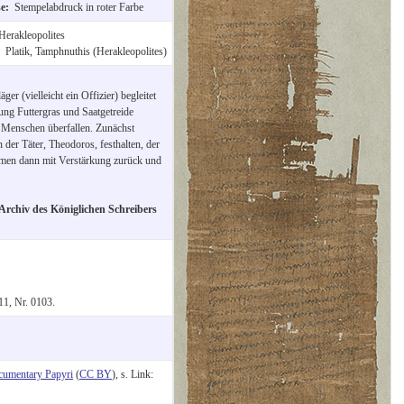
se:
Stempelabdruck in roter Farbe
Herakleopolites
:
Platik, Tamphnuthis (Herakleopolites)
er (vielleicht ein Offizier) begleitet
ng Futtergras und Saatgetreide
n Menschen überfallen. Zunächst
 der Täter, Theodoros, festhalten, der
kamen dann mit Verstärkung zurück und
Archiv des Königlichen Schreibers
11, Nr. 0103.
cumentary Papyri
(
CC BY
), s. Link: