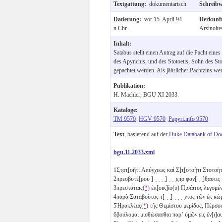
Textgattung:
dokumentarisch
Schreib
Datierung:
vor 15. April 94
Herkunf
n.Chr.
Arsinoite
Inhalt:
Satabus stellt einen Antrag auf die Pacht eine
des Apynchis, und des Stotoetis, Sohn des Stot
gepachtet werden. Als jährlicher Pachtzins w
Publikation:
H. Maehler, BGU XI 2033.
Kataloge:
TM 9570
HGV 9570
Papyri.info 9570
Text
, basierend auf der
Duke Databank of Do
bgu.11.2033.xml
1
Σ̣τ̣οτ̣[οῆτι Ἀπύγχεως καὶ Σ]τ̣[οτοῆτι Στοτ
2
πρεσβυτέ[ρου ] ̣ ̣ ̣ ̣] ̣ ̣ ̣ε̣π̣ο φαν[ ̣ ̣]θ̣αυτι
3
πρεστάταις
(*)
ἐπ[οικ]ίο(υ) Π̣ισάιτος λεγο
4
παρὰ Σαταβοῦτος τ[ ̣ ̣] ̣ ̣ ̣ ̣ντος τῶν ἐκ
5
Ἡρακλέας
(*)
τῆς Θεμίστου μερίδος, Πέρσο
6
βούλομαι μισθώσασθαι παρʼ ὑμῶν εἰς ἐν[ι