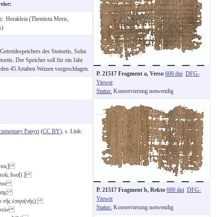
weise:
t:
Herakleia (Themistu Meris,
s)
s Getreidespeichers des Stotoetis, Sohn
oetis. Der Speicher soll für ein Jahr
erden 45 Artaben Weizen vorgeschlagen.
P. 21517 Fragment a, Verso
600 dpi
DFG-
Viewer
Status:
Konservierung notwendig
cumentary Papyri
(
CC BY
), s. Link:
οήτιος]
ς τοῖς δυσ[ὶ
]
μένου
P. 21517 Fragment b, Rekto
600 dpi
DFG-
 κώμης
Viewer
υ τῆς ἐπιγο(νῆς).
Status:
Konservierung notwendig
]αυτὸν