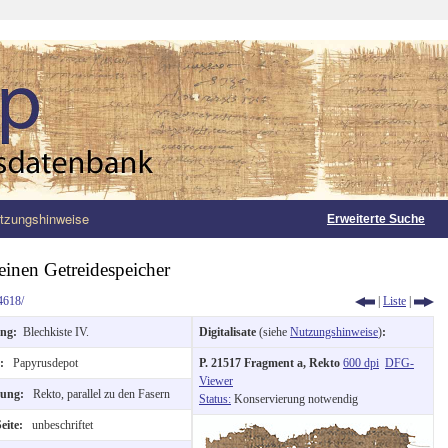
tzungshinweise
Erweiterte Suche
einen Getreidespeicher
4618/
|
Liste
|
ung:
Blechkiste IV.
Digitalisate
(siehe
Nutzungshinweise
)
:
t:
Papyrusdepot
P. 21517 Fragment a, Rekto
600 dpi
DFG-
Viewer
ftung:
Rekto, parallel zu den Fasern
Status:
Konservierung notwendig
Seite:
unbeschriftet