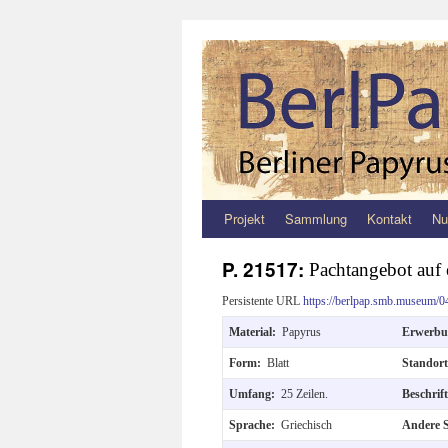
Projekt
Sammlung
Kontakt
Nu
Zum
Inhalt
P. 21517:
Pachtangebot auf 
springen
Persistente URL
https://berlpap.smb.museum/0
Material:
Papyrus
Erwerb
Form:
Blatt
Standor
Umfang:
25 Zeilen.
Beschri
Sprache:
Griechisch
Andere 