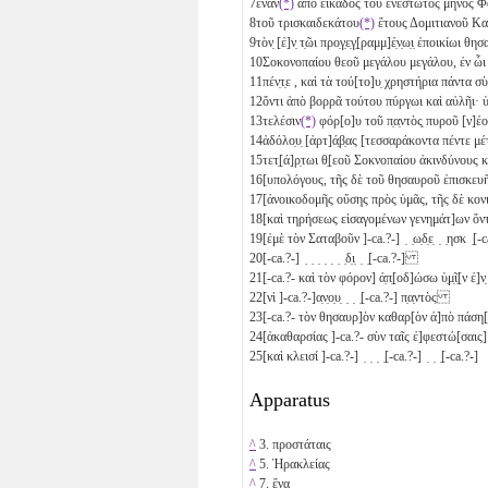
7
ἑναν
(*)
ἀπὸ εἰκάδος τοῦ ἐνεστῶτος μηνὸς
8
τοῦ τρισκαιδεκάτου
(*)
ἔτους Δομιτιανοῦ Κ
9
τὸν̣ [ἐ]ν̣ τ̣ῶι προ̣γ̣ε̣γ̣[ραμμ]έ̣ν̣ω̣ι̣ ἐποικίωι 
10
Σοκονοπαίου θεοῦ μεγάλου μεγάλου, ἐν ὧι
11
πέν̣τ̣ε
, καὶ τὰ τού[το]υ̣ χρηστήρια πάντα
12
ὄντι ἀπὸ βορρᾶ τούτου πύργωι καὶ αὐλῆι
13
τελέσιν
(*)
φόρ[ο]υ τοῦ π̣α̣ντὸς̣ πυροῦ [ν]έ
14
ἀδόλο̣υ̣ [ἀρτ]ά̣β̣ας [τεσσαράκοντα πέντε
μ
15
τετ̣[ά]ρ̣τωι θ̣[εοῦ Σοκνοπαίου ἀκινδύνους κ
16
[υπολόγους, τῆς δὲ τοῦ θησαυροῦ ἐπισκε
17
[ἀνοικοδομῆς οὔσης πρὸς ὑμᾶς, τῆς δὲ κ
18
[καὶ τηρήσεως εἰσαγομένων γενημάτ]ων 
19
[ἐμὲ τὸν Σαταβοῦν ]-ca.?-] ̣ ̣ω̣δ̣ε̣ ̣ ̣ησκ ̣
20
[-ca.?-] ̣ ̣ ̣ ̣ ̣ ̣ ̣δ̣ι̣ ̣ ̣[-ca.?-]
21
[-ca.?- καὶ τὸν φόρον] ἀ̣π̣[οδ]ώσω ὑ̣μ̣ῖ̣[ν ἐ]ν̣ 
22
[νὶ ]-ca.?-]α̣ν̣ο̣υ̣ ̣ ̣ ̣[-ca.?-] π̣α̣ντὸς
23
[-ca.?- τὸν θησαυρ]ὸν καθαρ[ὸν ἀ]πὸ πάσ
24
[ἀκαθαρσίας ]-ca.?- σὺν ταῖς ἐ]φεστώ[σαι
25
[καὶ κλεισί ]-ca.?-] ̣ ̣ ̣ ̣[-ca.?-] ̣ ̣ ̣[-ca.?-]
Apparatus
^
3. προστάταις
^
5. Ἡρακλείας
^
7. ἕνα