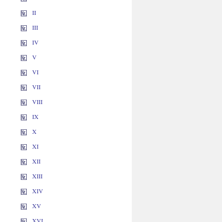
II
III
IV
V
VI
VII
VIII
IX
X
XI
XII
XIII
XIV
XV
XVI