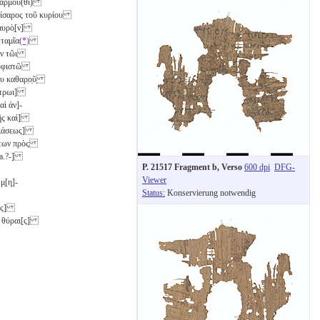
 Φαρμοῦ(θι)
αίσαρος τοῦ κυρίου
θησαυρὸ̣[ν]
 ταμῖα
(*)
 σὺν τῶι
· ὑφιστῶ
ου καθαρ̣ο̣ῦ̣
έτρωι]
αὶ ἀν]-
υῆς καὶ]
ονιάσεως]
ὄντων πρὸς
[-ca.?-]
P. 21517 Fragment b, Verso
600 dpi
DFG-
Viewer
μ̣[η]-
Status:
Konservierung notwendig
η[ς]
ς] θύραι[ς]