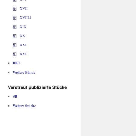
XVII
XVIII.1
XIX
XX
XXI
XXII
BKT
Weitere Bände
Verstreut publizierte Stücke
SB
Weitere Stücke