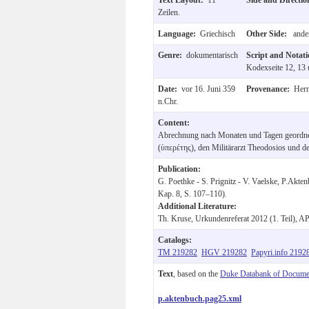
Zeilen.
Language:
Griechisch
Other Side:
ander
Genre:
dokumentarisch
Script and Notat
Kodexseite 12, 13 
Date:
vor 16. Juni 359
Provenance:
Her
n.Chr.
Content:
Abrechnung nach Monaten und Tagen geordnet
(ὑπερέτης), den Militärarzt Theodosios und d
Publication:
G. Poethke - S. Prignitz - V. Vaelske, P.Akte
Kap. 8, S. 107–110).
Additional Literature:
Th. Kruse, Urkundenreferat 2012 (1. Teil), A
Catalogs:
TM 219282
HGV 219282
Papyri.info 2192
Text
, based on the
Duke Databank of Documen
p.aktenbuch.pag25.xml