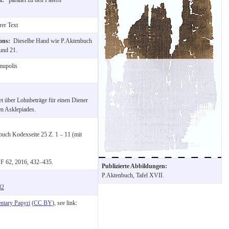
er Text
ions:
Dieselbe Hand wie P.Aktenbuch
und 21.
mupolis
 über Lohnbeträge für einen Diener
en Asklepiades.
nbuch Kodexseite 25 Z. 1 – 11 (mit
PF 62, 2016, 432–435.
Publizierte Abbildungen:
P.Aktenbuch, Tafel XVII.
82
tary Papyri
(
CC BY
), see link: