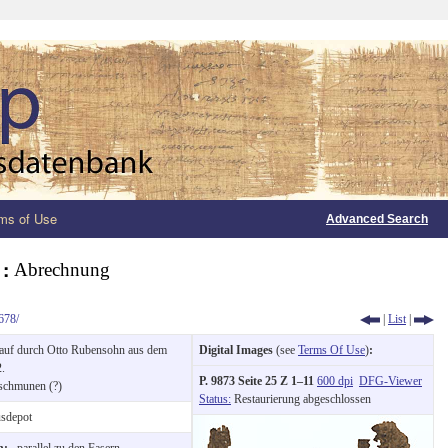
ms of Use
Advanced Search
1:
Abrechnung
678/
|
List
|
uf durch Otto Rubensohn aus dem
Digital Images
(see
Terms Of Use
)
:
.
P. 9873 Seite 25 Z 1–11
600 dpi
DFG-Viewer
schmunen (?)
Status:
Restaurierung abgeschlossen
sdepot
on:
parallel zu den Fasern