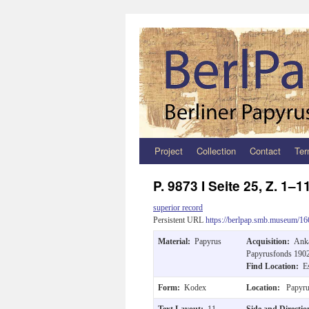
Project
Collection
Contact
Ter
Zum
Inhalt
P. 9873 I Seite 25, Z. 1–1
springen
superior record
Persistent URL
https://berlpap.smb.museum/16
Material:
Papyrus
Acquisition:
Anka
Papyrusfonds 1902
Find Location:
E
Form:
Kodex
Location:
Papyru
Text Layout:
11
Side and Directi