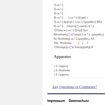
1
[-ca.?-] ̣
2
[-ca.?-] ̣
3
[-ca.?-] ̣
4
[-ca.?-] ̣ ̣ ̣ ̣[-ca.?-] λί(τραι)
ν̣
5
[-ca.?-] ἀ̣ργ(υρί-) ̣[-ca.?-] (μυριάδες)
ΒΕψ
6
[-ca.?-] ̣ ̣ ὑπερέτῃ
(*)
εφειπ[-ca.?-] ̣ ̣
7
[Ἐ]πὶφ
ια
[-ca.?-] [[Αρ]]
Αρv
8
Θειοδοσίῳ
(*)
ἰ
(*)
ατρῷ [-ca.?-] ̣ (μυριάδες) ̣ ̣
9
ιε
Θεοδοσίῳ[-ca.?-] (μυριάδες)
ΑΕ
10
ις´
Θεοδοσίῳ ̣ ̣ ̣ ̣ ̣[ ̣ ̣] ̣ ̣
Γ
11
Μεσoρ(ὴ)
ι
(*)
α
Ἀσκλ̣η̣π̣[ιάδ]ῃ
Β
Apparatus
^
6. ὑπηρέτῃ
^
8. Θεοδοσίῳ
^
8. ἰ̈ papyrus
Any Questions or Comments?
Impressum
Datenschutz